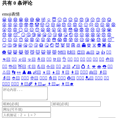
共有
0
条评论
emoji表情
😀
😃
😄
😁
😆
😅
😂
🤣
☺️
😇
🙂
🙃
😉
😌
😍
😘
😗
😙
😚
😋
😜
😝
😛
🤑
🤓
😎
🤡
🤠
😏
😒
🤗
😞
😔
😟
😕
🙁
☹️
😣
😖
😫
😩
😤
😠
😡
😶
😐
😑
😯
😦
😧
😮
😲
😵
😳
😱
😨
😰
😢
😥
🤤
😭
😓
😪
😴
🙄
🤔
🤥
😬
🤐
🤢
🤧
😷
🤒
🤕
😣
😖
😫
😩
😤
😠
😡
😶
😐
😑
😯
😦
😧
😮
😲
😵
😳
😱
😨
😰
😢
😥
🤤
😭
😓
😪
😴
🙄
🤔
🤥
😬
🤐
🤢
🤧
😷
🤒
🤕
😈
👿
👹
👺
💩
👻
💀
☠️
👽
👾
🤖
🎃
😺
😸
😹
😻
😼
😽
🙀
😿
😾
👐🏻
🙌🏻
👏🏻
🙏🏻
🤝
👍
👎🏻
👊🏻
✊🏻
🤛🏻
🤜🏻
🤞🏻
✌🏻
🤘🏻
👌
👈🏻
👉🏻
👆🏻
👇🏻
☝🏻
✋🏻
🤚🏻
🖐🏻
🖖🏻
👋🏻
🤙🏻
💪🏻
🖕🏻
✍🏻
🤳🏻
💅🏻
💍
💄
💋
👄
👅
👂🏻
👃🏻
👣
👀
👤
👥
👶🏻
👦🏻
👧🏻
👨🏻
👩🏻
👱🏻‍♀️
👱🏻
👴🏻
👵🏻
👲🏻
👳🏻‍♀️
👳🏻
👮🏻‍♀️
👮🏻
👷🏻‍♀️
👷🏻
💂🏻‍♀️
💂🏻
🕵🏻‍♀️
🕵🏻
👩🏻‍⚕️
👨🏻‍⚕️
👩🏻‍🌾
👩🏻‍🍳
👨🏻‍🍳
👩🏻‍🎓