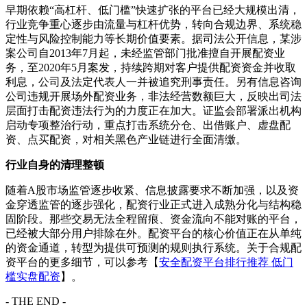
早期依赖“高杠杆、低门槛”快速扩张的平台已经大规模出清，
行业竞争重心逐步由流量与杠杆优势，转向合规边界、系统稳
定性与风险控制能力等长期价值要素。据司法公开信息，某涉
案公司自2013年7月起，未经监管部门批准擅自开展配资业
务，至2020年5月案发，持续跨期对客户提供配资资金并收取
利息，公司及法定代表人一并被追究刑事责任。另有信息咨询
公司违规开展场外配资业务，非法经营数额巨大，反映出司法
层面打击配资违法行为的力度正在加大。证监会部署派出机构
启动专项整治行动，重点打击系统分仓、出借账户、虚盘配
资、点买配资，对相关黑色产业链进行全面清缴。
行业自身的清理整顿
随着A股市场监管逐步收紧、信息披露要求不断加强，以及资
金穿透监管的逐步强化，配资行业正式进入成熟分化与结构稳
固阶段。那些交易无法全程留痕、资金流向不能对账的平台，
已经被大部分用户排除在外。配资平台的核心价值正在从单纯
的资金通道，转型为提供可预测的规则执行系统。关于合规配
资平台的更多细节，可以参考【
安全配资平台排行推荐 低门
槛实盘配资
】。
- THE END -