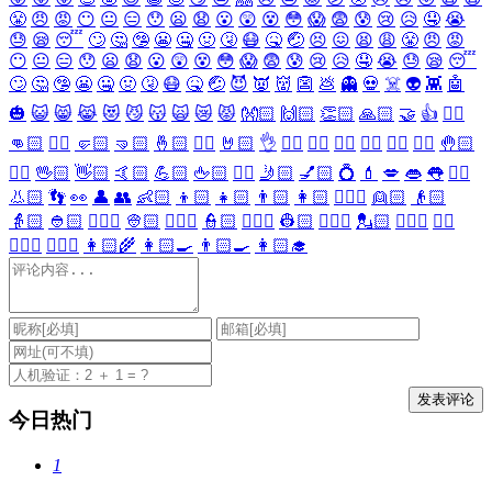
😤
😠
😡
😶
😐
😑
😯
😦
😧
😮
😲
😵
😳
😱
😨
😰
😢
😥
🤤
😭
😓
😪
😴
🙄
🤔
🤥
😬
🤐
🤢
🤧
😷
🤒
🤕
😣
😖
😫
😩
😤
😠
😡
😶
😐
😑
😯
😦
😧
😮
😲
😵
😳
😱
😨
😰
😢
😥
🤤
😭
😓
😪
😴
🙄
🤔
🤥
😬
🤐
🤢
🤧
😷
🤒
🤕
😈
👿
👹
👺
💩
👻
💀
☠️
👽
👾
🤖
🎃
😺
😸
😹
😻
😼
😽
🙀
😿
😾
👐🏻
🙌🏻
👏🏻
🙏🏻
🤝
👍
👎🏻
👊🏻
✊🏻
🤛🏻
🤜🏻
🤞🏻
✌🏻
🤘🏻
👌
👈🏻
👉🏻
👆🏻
👇🏻
☝🏻
✋🏻
🤚🏻
🖐🏻
🖖🏻
👋🏻
🤙🏻
💪🏻
🖕🏻
✍🏻
🤳🏻
💅🏻
💍
💄
💋
👄
👅
👂🏻
👃🏻
👣
👀
👤
👥
👶🏻
👦🏻
👧🏻
👨🏻
👩🏻
👱🏻‍♀️
👱🏻
👴🏻
👵🏻
👲🏻
👳🏻‍♀️
👳🏻
👮🏻‍♀️
👮🏻
👷🏻‍♀️
👷🏻
💂🏻‍♀️
💂🏻
🕵🏻‍♀️
🕵🏻
👩🏻‍⚕️
👨🏻‍⚕️
👩🏻‍🌾
👩🏻‍🍳
👨🏻‍🍳
👩🏻‍🎓
今日热门
1