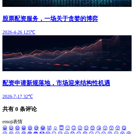
股票配资服务，一场关于贪婪的博弈
2026-4-26
125℃
配资申请新规落地，市场迎来结构性机遇
2026-7-17
32℃
共有
0
条评论
emoji表情
😀
😃
😄
😁
😆
😅
😂
🤣
☺️
😇
🙂
🙃
😉
😌
😍
😘
😗
😙
😚
😋
😜
😝
😛
🤑
🤓
😎
🤡
🤠
😏
😒
🤗
😞
😔
😟
😕
🙁
☹️
😣
😖
😫
😩