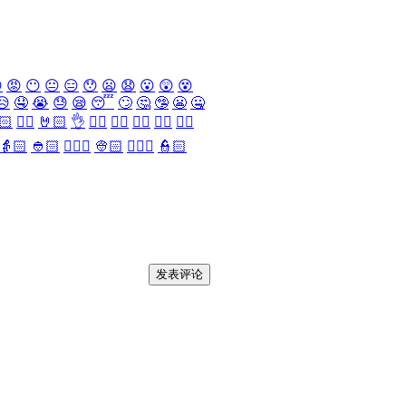

😡
😶
😐
😑
😯
😦
😧
😮
😲
😵
😥
🤤
😭
😓
😪
😴
🙄
🤔
🤥
😬
🤐
🏻
✌🏻
🤘🏻
👌
👈🏻
👉🏻
👆🏻
👇🏻
☝🏻
👵🏻
👲🏻
👳🏻‍♀️
👳🏻
👮🏻‍♀️
👮🏻