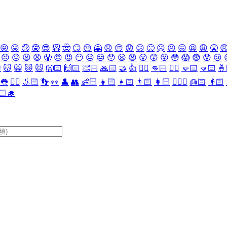
😝
😛
🤑
🤓
😎
🤡
🤠
😏
😒
🤗
😞
😔
😟
😕
🙁
☹️
😣
😖
😫
😩
😤

😣
😖
😫
😩
😤
😠
😡
😶
😐
😑
😯
😦
😧
😮
😲
😵
😳
😱
😨
😰
😢

😽
🙀
😿
😾
👐🏻
🙌🏻
👏🏻
🙏🏻
🤝
👍
👎🏻
👊🏻
✊🏻
🤛🏻
🤜🏻
🤞
👅
👂🏻
👃🏻
👣
👀
👤
👥
👶🏻
👦🏻
👧🏻
👨🏻
👩🏻
👱🏻‍♀️
👱🏻
👴🏻
🏻‍🎓