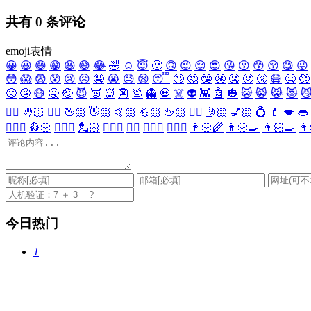
共有
0
条评论
emoji表情
😀
😃
😄
😁
😆
😅
😂
🤣
☺️
😇
🙂
🙃
😉
😌
😍
😘
😗
😙
😚
😋
😜
😳
😱
😨
😰
😢
😥
🤤
😭
😓
😪
😴
🙄
🤔
🤥
😬
🤐
🤢
🤧
😷
🤒
🤕
🤢
🤧
😷
🤒
🤕
😈
👿
👹
👺
💩
👻
💀
☠️
👽
👾
🤖
🎃
😺
😸
😹
😻

✋🏻
🤚🏻
🖐🏻
🖖🏻
👋🏻
🤙🏻
💪🏻
🖕🏻
✍🏻
🤳🏻
💅🏻
💍
💄
💋
👄
👷🏻‍♀️
👷🏻
💂🏻‍♀️
💂🏻
🕵🏻‍♀️
🕵🏻
👩🏻‍⚕️
👨🏻‍⚕️
👩🏻‍🌾
👩🏻‍🍳
👨🏻‍🍳
👩
今日热门
1