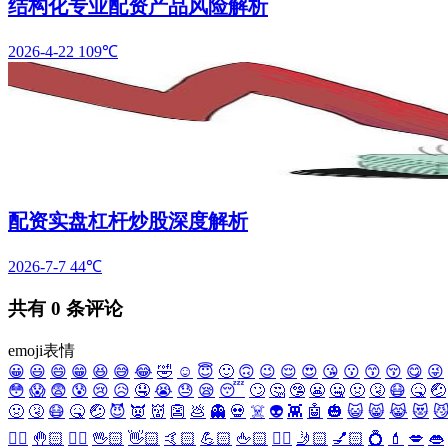
结构化专业配资产品风险解析
2026-4-22
109℃
配资实盘杠杆炒股深度解析
2026-7-7
44℃
共有
0
条评论
emoji表情
😀
😃
😄
😁
😆
😅
😂
🤣
☺️
😇
🙂
🙃
😉
😌
😍
😘
😗
😙
😚
😋
😜
😳
😱
😨
😰
😢
😥
🤤
😭
😓
😪
😴
🙄
🤔
🤥
😬
🤐
🤢
🤧
😷
🤒
🤕
🤢
🤧
😷
🤒
🤕
😈
👿
👹
👺
💩
👻
💀
☠️
👽
👾
🤖
🎃
😺
😸
😹
😻

✋🏻
🤚🏻
🖐🏻
🖖🏻
👋🏻
🤙🏻
💪🏻
🖕🏻
✍🏻
🤳🏻
💅🏻
💍
💄
💋
👄