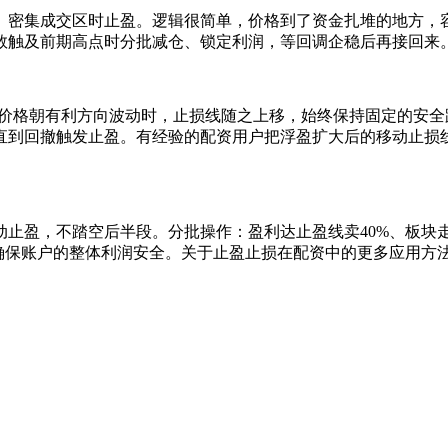
密集成交区时止盈。逻辑很简单，价格到了资金扎堆的地方，容易
数触及前期高点时分批减仓、锁定利润，等回调企稳后再接回来
当价格朝有利方向波动时，止损线随之上移，始终保持固定的安全
直到回撤触发止盈。有经验的配资用户把浮盈扩大后的移动止损
止盈，不踏空后半段。分批操作：盈利达止盈线卖40%、板块走弱
确保账户的整体利润安全。关于止盈止损在配资中的更多应用方