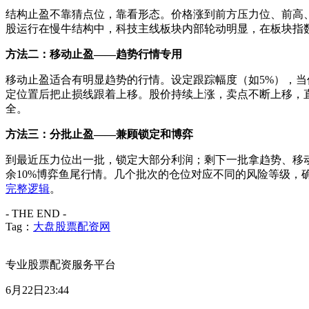
结构止盈不靠猜点位，靠看形态。价格涨到前方压力位、前高、
股运行在慢牛结构中，科技主线板块内部轮动明显，在板块指
方法二：移动止盈——趋势行情专用
移动止盈适合有明显趋势的行情。设定跟踪幅度（如5%），
定位置后把止损线跟着上移。股价持续上涨，卖点不断上移，
全。
方法三：分批止盈——兼顾锁定和博弈
到最近压力位出一批，锁定大部分利润；剩下一批拿趋势、移动
余10%博弈鱼尾行情。几个批次的仓位对应不同的风险等级，
完整逻辑
。
- THE END -
Tag：
大盘股票配资网
专业股票配资服务平台
6月22日23:44