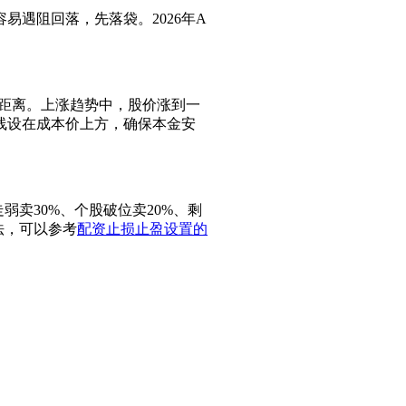
遇阻回落，先落袋。2026年A
。
距离。上涨趋势中，股价涨到一
线设在成本价上方，确保本金安
卖30%、个股破位卖20%、剩
法，可以参考
配资止损止盈设置的