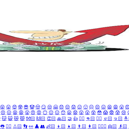
😝
😛
🤑
🤓
😎
🤡
🤠
😏
😒
🤗
😞
😔
😟
😕
🙁
☹️
😣
😖
😫
😩
😤

😣
😖
😫
😩
😤
😠
😡
😶
😐
😑
😯
😦
😧
😮
😲
😵
😳
😱
😨
😰
😢

😽
🙀
😿
😾
👐🏻
🙌🏻
👏🏻
🙏🏻
🤝
👍
👎🏻
👊🏻
✊🏻
🤛🏻
🤜🏻
🤞
👅
👂🏻
👃🏻
👣
👀
👤
👥
👶🏻
👦🏻
👧🏻
👨🏻
👩🏻
👱🏻‍♀️
👱🏻
👴🏻