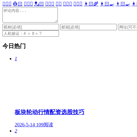
👷🏻‍♀️
👷🏻
💂🏻‍♀️
💂🏻
🕵🏻‍♀️
🕵🏻
👩🏻‍⚕️
👨🏻‍⚕️
👩🏻‍🌾
👩🏻‍🍳
👨🏻‍🍳
👩
今日热门
1
板块轮动行情配资选股技巧
2026-5-14
109阅读
2