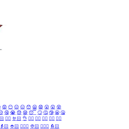

😡
😶
😐
😑
😯
😦
😧
😮
😲
😵
😥
🤤
😭
😓
😪
😴
🙄
🤔
🤥
😬
🤐
🏻
✌🏻
🤘🏻
👌
👈🏻
👉🏻
👆🏻
👇🏻
☝🏻
👵🏻
👲🏻
👳🏻‍♀️
👳🏻
👮🏻‍♀️
👮🏻