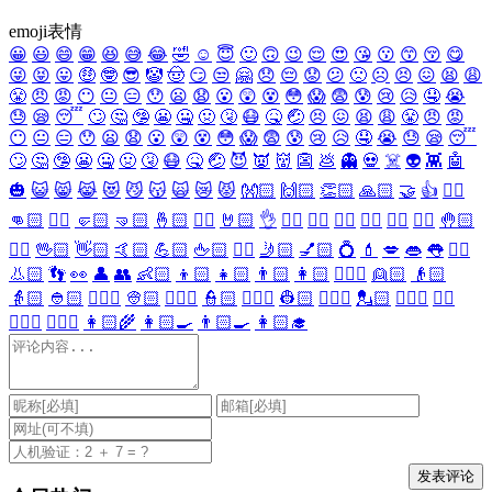
emoji表情
😀
😃
😄
😁
😆
😅
😂
🤣
☺️
😇
🙂
🙃
😉
😌
😍
😘
😗
😙
😚
😋
😜
😝
😛
🤑
🤓
😎
🤡
🤠
😏
😒
🤗
😞
😔
😟
😕
🙁
☹️
😣
😖
😫
😩
😤
😠
😡
😶
😐
😑
😯
😦
😧
😮
😲
😵
😳
😱
😨
😰
😢
😥
🤤
😭
😓
😪
😴
🙄
🤔
🤥
😬
🤐
🤢
🤧
😷
🤒
🤕
😣
😖
😫
😩
😤
😠
😡
😶
😐
😑
😯
😦
😧
😮
😲
😵
😳
😱
😨
😰
😢
😥
🤤
😭
😓
😪
😴
🙄
🤔
🤥
😬
🤐
🤢
🤧
😷
🤒
🤕
😈
👿
👹
👺
💩
👻
💀
☠️
👽
👾
🤖
🎃
😺
😸
😹
😻
😼
😽
🙀
😿
😾
👐🏻
🙌🏻
👏🏻
🙏🏻
🤝
👍
👎🏻
👊🏻
✊🏻
🤛🏻
🤜🏻
🤞🏻
✌🏻
🤘🏻
👌
👈🏻
👉🏻
👆🏻
👇🏻
☝🏻
✋🏻
🤚🏻
🖐🏻
🖖🏻
👋🏻
🤙🏻
💪🏻
🖕🏻
✍🏻
🤳🏻
💅🏻
💍
💄
💋
👄
👅
👂🏻
👃🏻
👣
👀
👤
👥
👶🏻
👦🏻
👧🏻
👨🏻
👩🏻
👱🏻‍♀️
👱🏻
👴🏻
👵🏻
👲🏻
👳🏻‍♀️
👳🏻
👮🏻‍♀️
👮🏻
👷🏻‍♀️
👷🏻
💂🏻‍♀️
💂🏻
🕵🏻‍♀️
🕵🏻
👩🏻‍⚕️
👨🏻‍⚕️
👩🏻‍🌾
👩🏻‍🍳
👨🏻‍🍳
👩🏻‍🎓