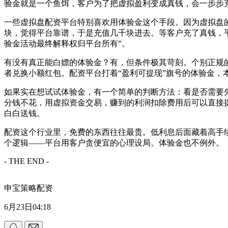
验金就是一个鱼饵，客户为了把虚拟盈利变成真钱，会一步步
一些虚拟盘配资平台特别喜欢用体验金这个手段。因为虚拟盘
块，觉得平台靠谱，于是充值几千块进去。等客户充了真钱，
验金活动最终解释权归平台所有”。
有没有真正能白嫖的体验金？有，但条件极其苛刻。个别正规
者兑换小额红包。配资平台打着“盈利可提现”旗号的体验金
如果实在想试试体验金，有一个简单的判断方法：看是否需要
分钱不花，用虚拟资金交易，赚到的利润扣除费用后可以直接
白白送钱。
配资这个行业里，免费的东西往往最贵。低利息后面藏着高手
个逻辑——平台用客户贪便宜的心理设局。体验金也不例外。
- THE END -
申宝策略配资
6月23日04:18