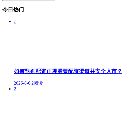
今日热门
1
如何甄别配资正规股票配资渠道并安全入市？
2026-8-6
2阅读
2