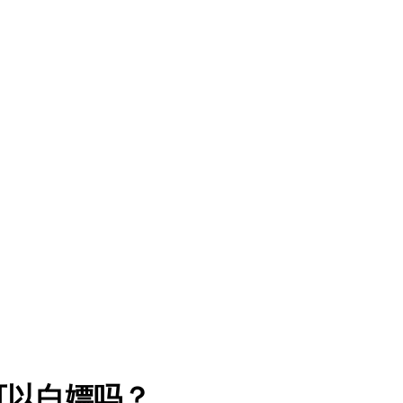
可以白嫖吗？