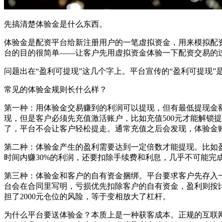
先搞清楚体验金是什么东西。
体验金是配资平台给新注册用户的一笔虚拟资金，用来模拟配资
台的目的很简单——让客户先用虚拟资金体验一下配资交易的
问题出在“盈利可提现”这几个字上。平台宣传的“盈利可提现
常见的体验金规则长什么样？
第一种：用体验金交易赚到的利润可以提现，但有最低提现金额。
现，但是客户必须先充值激活账户，比如充值500元才能解锁提
了，平台不会让客户轻松提走。通常充值之后会发现，体验金
第二种：体验金产生的盈利需要达到一定倍数才能提现。比如盈利
时间内赚30%的利润，还要扣除手续费和利息，几乎不可能完成
第三种：体验金和客户的自有资金捆绑。平台要求客户先存入一笔钱
台会在合同里写明，亏损优先扣除客户的自有资金，盈利则按比例
担了2000元仓位的风险，等于变相放大了杠杆。
为什么平台要送体验金？本质上是一种获客成本。正规的互联