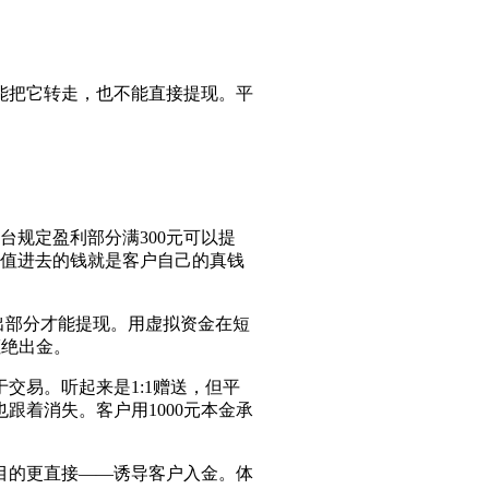
能把它转走，也不能直接提现。平
。
台规定盈利部分满300元可以提
充值进去的钱就是客户自己的真钱
。
超出部分才能提现。用虚拟资金在短
拒绝出金。
于交易。听起来是1:1赠送，但平
跟着消失。客户用1000元本金承
目的更直接——诱导客户入金。体