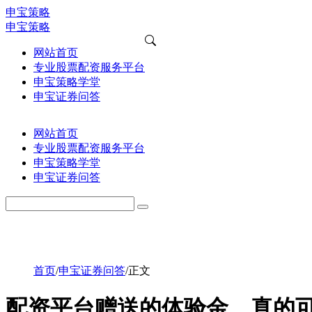
申宝策略
申宝策略
网站首页
专业股票配资服务平台
申宝策略学堂
申宝证券问答
网站首页
专业股票配资服务平台
申宝策略学堂
申宝证券问答
首页
/
申宝证券问答
/
正文
配资平台赠送的体验金，真的