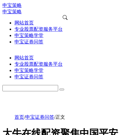
申宝策略
申宝策略
网站首页
专业股票配资服务平台
申宝策略学堂
申宝证券问答
网站首页
专业股票配资服务平台
申宝策略学堂
申宝证券问答
首页
/
申宝证券问答
/
正文
大牛在线配资聚焦中国平安