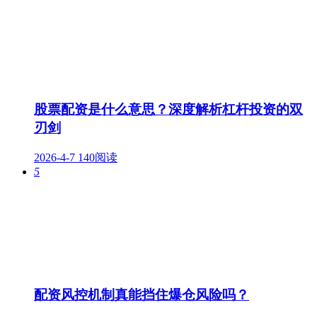
股票配资是什么意思？深度解析杠杆投资的双
刃剑
2026-4-7
140阅读
5
配资风控机制真能挡住爆仓风险吗？