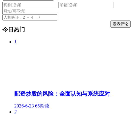
今日热门
1
配资炒股的风险：全面认知与系统应对
2026-6-23
65阅读
2