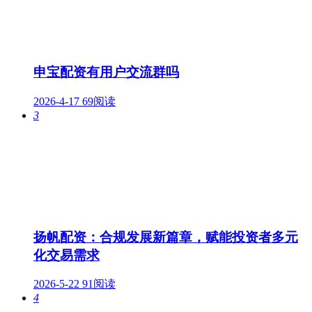
申宝配资有用户交流群吗
2026-4-17
69阅读
3
扬帆配资：合规发展新篇章，赋能投资者多元
化交易需求
2026-5-22
91阅读
4