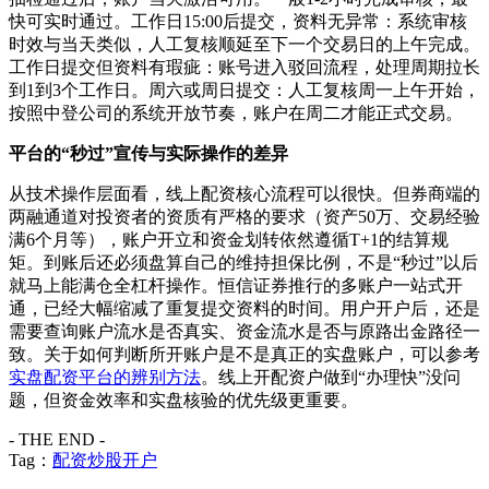
快可实时通过。工作日15:00后提交，资料无异常：系统审核
时效与当天类似，人工复核顺延至下一个交易日的上午完成。
工作日提交但资料有瑕疵：账号进入驳回流程，处理周期拉长
到1到3个工作日。周六或周日提交：人工复核周一上午开始，
按照中登公司的系统开放节奏，账户在周二才能正式交易。
平台的“秒过”宣传与实际操作的差异
从技术操作层面看，线上配资核心流程可以很快。但券商端的
两融通道对投资者的资质有严格的要求（资产50万、交易经验
满6个月等），账户开立和资金划转依然遵循T+1的结算规
矩。到账后还必须盘算自己的维持担保比例，不是“秒过”以后
就马上能满仓全杠杆操作。恒信证券推行的多账户一站式开
通，已经大幅缩减了重复提交资料的时间。用户开户后，还是
需要查询账户流水是否真实、资金流水是否与原路出金路径一
致。关于如何判断所开账户是不是真正的实盘账户，可以参考
实盘配资平台的辨别方法
。线上开配资户做到“办理快”没问
题，但资金效率和实盘核验的优先级更重要。
- THE END -
Tag：
配资炒股开户