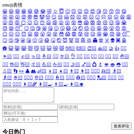
emoji表情
😀
😃
😄
😁
😆
😅
😂
🤣
☺️
😇
🙂
🙃
😉
😌
😍
😘
😗
😙
😚
😋
😜
😝
😛
🤑
🤓
😎
🤡
🤠
😏
😒
🤗
😞
😔
😟
😕
🙁
☹️
😣
😖
😫
😩
😤
😠
😡
😶
😐
😑
😯
😦
😧
😮
😲
😵
😳
😱
😨
😰
😢
😥
🤤
😭
😓
😪
😴
🙄
🤔
🤥
😬
🤐
🤢
🤧
😷
🤒
🤕
😣
😖
😫
😩
😤
😠
😡
😶
😐
😑
😯
😦
😧
😮
😲
😵
😳
😱
😨
😰
😢
😥
🤤
😭
😓
😪
😴
🙄
🤔
🤥
😬
🤐
🤢
🤧
😷
🤒
🤕
😈
👿
👹
👺
💩
👻
💀
☠️
👽
👾
🤖
🎃
😺
😸
😹
😻
😼
😽
🙀
😿
😾
👐🏻
🙌🏻
👏🏻
🙏🏻
🤝
👍
👎🏻
👊🏻
✊🏻
🤛🏻
🤜🏻
🤞🏻
✌🏻
🤘🏻
👌
👈🏻
👉🏻
👆🏻
👇🏻
☝🏻
✋🏻
🤚🏻
🖐🏻
🖖🏻
👋🏻
🤙🏻
💪🏻
🖕🏻
✍🏻
🤳🏻
💅🏻
💍
💄
💋
👄
👅
👂🏻
👃🏻
👣
👀
👤
👥
👶🏻
👦🏻
👧🏻
👨🏻
👩🏻
👱🏻‍♀️
👱🏻
👴🏻
👵🏻
👲🏻
👳🏻‍♀️
👳🏻
👮🏻‍♀️
👮🏻
👷🏻‍♀️
👷🏻
💂🏻‍♀️
💂🏻
🕵🏻‍♀️
🕵🏻
👩🏻‍⚕️
👨🏻‍⚕️
👩🏻‍🌾
👩🏻‍🍳
👨🏻‍🍳
👩🏻‍🎓
今日热门