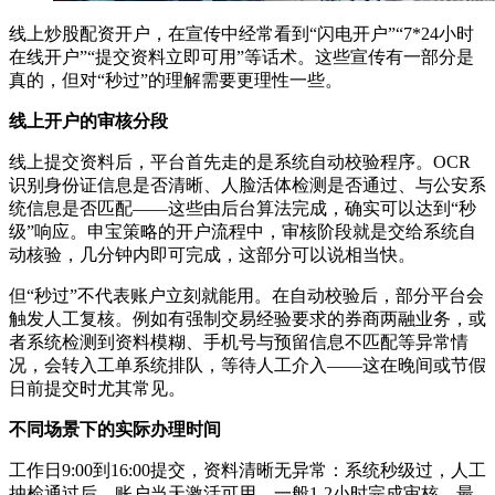
线上炒股配资开户，在宣传中经常看到“闪电开户”“7*24小时
在线开户”“提交资料立即可用”等话术。这些宣传有一部分是
真的，但对“秒过”的理解需要更理性一些。
线上开户的审核分段
线上提交资料后，平台首先走的是系统自动校验程序。OCR
识别身份证信息是否清晰、人脸活体检测是否通过、与公安系
统信息是否匹配——这些由后台算法完成，确实可以达到“秒
级”响应。申宝策略的开户流程中，审核阶段就是交给系统自
动核验，几分钟内即可完成，这部分可以说相当快。
但“秒过”不代表账户立刻就能用。在自动校验后，部分平台会
触发人工复核。例如有强制交易经验要求的券商两融业务，或
者系统检测到资料模糊、手机号与预留信息不匹配等异常情
况，会转入工单系统排队，等待人工介入——这在晚间或节假
日前提交时尤其常见。
不同场景下的实际办理时间
工作日9:00到16:00提交，资料清晰无异常：系统秒级过，人工
抽检通过后，账户当天激活可用。一般1-2小时完成审核，最