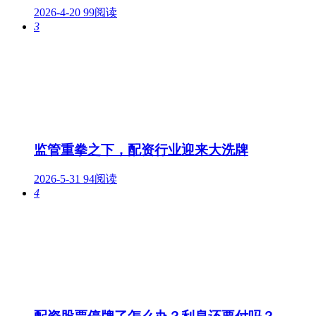
2026-4-20
99阅读
3
监管重拳之下，配资行业迎来大洗牌
2026-5-31
94阅读
4