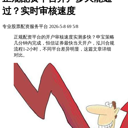
过？实时审核速度
专业股票配资服务平台
2026-5-8
69
5/8
正规配资平台的开户审核速度实测多快？申宝策略
几分钟内完成，恒信证券最快当天开户，泓川合规
流程1-2小时，不同平台差异明显，这篇文章详细
对比。