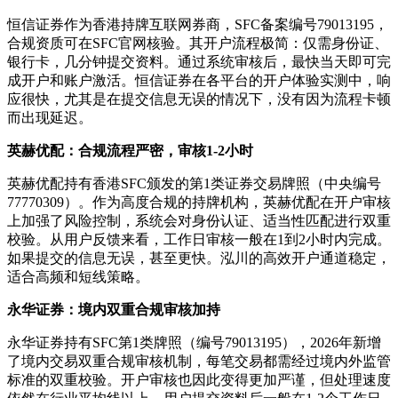
恒信证券作为香港持牌互联网券商，SFC备案编号79013195，
合规资质可在SFC官网核验。其开户流程极简：仅需身份证、
银行卡，几分钟提交资料。通过系统审核后，最快当天即可完
成开户和账户激活。恒信证券在各平台的开户体验实测中，响
应很快，尤其是在提交信息无误的情况下，没有因为流程卡顿
而出现延迟。
英赫优配：合规流程严密，审核1-2小时
英赫优配持有香港SFC颁发的第1类证券交易牌照（中央编号
77770309）。作为高度合规的持牌机构，英赫优配在开户审核
上加强了风险控制，系统会对身份认证、适当性匹配进行双重
校验。从用户反馈来看，工作日审核一般在1到2小时内完成。
如果提交的信息无误，甚至更快。泓川的高效开户通道稳定，
适合高频和短线策略。
永华证券：境内双重合规审核加持
永华证券持有SFC第1类牌照（编号79013195），2026年新增
了境内交易双重合规审核机制，每笔交易都需经过境内外监管
标准的双重校验。开户审核也因此变得更加严谨，但处理速度