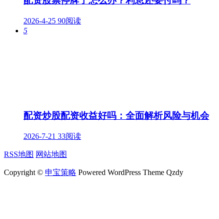
配资股票停牌了怎么办？利息还要付吗？
2026-4-25
90阅读
5
配资炒股配资收益好吗：全面解析风险与机会
2026-7-21
33阅读
RSS地图
网站地图
Copyright ©
申宝策略
Powered WordPress Theme Qzdy