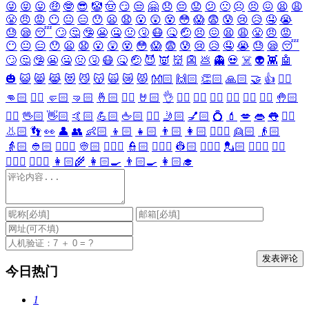
😜
😝
😛
🤑
🤓
😎
🤡
🤠
😏
😒
🤗
😞
😔
😟
😕
🙁
☹️
😣
😖
😫
😩
😤
😠
😡
😶
😐
😑
😯
😦
😧
😮
😲
😵
😳
😱
😨
😰
😢
😥
🤤
😭
😓
😪
😴
🙄
🤔
🤥
😬
🤐
🤢
🤧
😷
🤒
🤕
😣
😖
😫
😩
😤
😠
😡
😶
😐
😑
😯
😦
😧
😮
😲
😵
😳
😱
😨
😰
😢
😥
🤤
😭
😓
😪
😴
🙄
🤔
🤥
😬
🤐
🤢
🤧
😷
🤒
🤕
😈
👿
👹
👺
💩
👻
💀
☠️
👽
👾
🤖
🎃
😺
😸
😹
😻
😼
😽
🙀
😿
😾
👐🏻
🙌🏻
👏🏻
🙏🏻
🤝
👍
👎🏻
👊🏻
✊🏻
🤛🏻
🤜🏻
🤞🏻
✌🏻
🤘🏻
👌
👈🏻
👉🏻
👆🏻
👇🏻
☝🏻
✋🏻
🤚🏻
🖐🏻
🖖🏻
👋🏻
🤙🏻
💪🏻
🖕🏻
✍🏻
🤳🏻
💅🏻
💍
💄
💋
👄
👅
👂🏻
👃🏻
👣
👀
👤
👥
👶🏻
👦🏻
👧🏻
👨🏻
👩🏻
👱🏻‍♀️
👱🏻
👴🏻
👵🏻
👲🏻
👳🏻‍♀️
👳🏻
👮🏻‍♀️
👮🏻
👷🏻‍♀️
👷🏻
💂🏻‍♀️
💂🏻
🕵🏻‍♀️
🕵🏻
👩🏻‍⚕️
👨🏻‍⚕️
👩🏻‍🌾
👩🏻‍🍳
👨🏻‍🍳
👩🏻‍🎓
今日热门
1