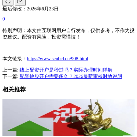
最后修改：2026年6月23日
0
特别声明：本文由互联网用户自行发布，仅供参考，不作为投
资建议。配资有风险，投资需谨慎！
本文链接：
https://www.senbcl.cn/908.html
上一篇:
线上配资开户是秒过吗？实际办理时间详解
下一篇:
配资炒股开户需要多久？2026最新审核时效说明
相关推荐