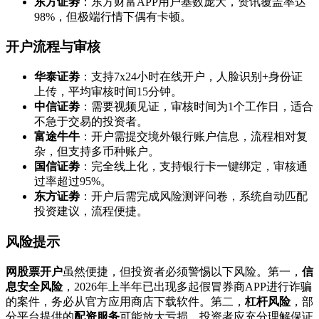
东方证劵
：东方财富APP用户基数庞大，资讯覆盖率达
98%，但极端行情下偶有卡顿。
开户流程与审核
华泰证劵
：支持7x24小时在线开户，人脸识别+身份证
上传，平均审核时间15分钟。
中信证劵
：需要视频见证，审核时间为1个工作日，适合
不急于交易的投资者。
富途牛牛
：开户需提交境外银行账户信息，流程相对复
杂，但支持多币种账户。
国信证劵
：完全线上化，支持银行卡一键绑定，审核通
过率超过95%。
东方证劵
：开户后需完成风险测评问卷，系统自动匹配
投资建议，流程便捷。
风险提示
网股票开户
虽然便捷，但投资者必须警惕以下风险。第一，
信
息安全风险
，2026年上半年已出现多起假冒券商APP进行诈骗
的案件，务必从官方应用商店下载软件。第二，
杠杆风险
，部
分平台提供的
配资服务
可能放大亏损，投资者应充分理解保证