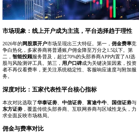
市场现象：线上开户成为主流，平台选择趋于理性
2026年的
网股票开户
市场呈现出三大特征。第一，
佣金费率
竞
争白热化，多家券商将普通账户佣金降至万分之1.5以下。第
二，
智能投顾
服务普及，超过70%的头部券商APP内置了AI选
股与风险测评工具。第三，
用户口碑
成为关键决策因素，投资
者不再仅看费率，更关注系统稳定性、客服响应速度与附加服
务。
深度对比：五家代表性平台核心指标
本次对比选取了
华泰证劵
、
中信证劵
、
富途牛牛
、
国信证劵
与
东方证劵
，覆盖传统头部券商、互联网券商与区域性龙头，力
求全面反映市场格局。
佣金与费率对比