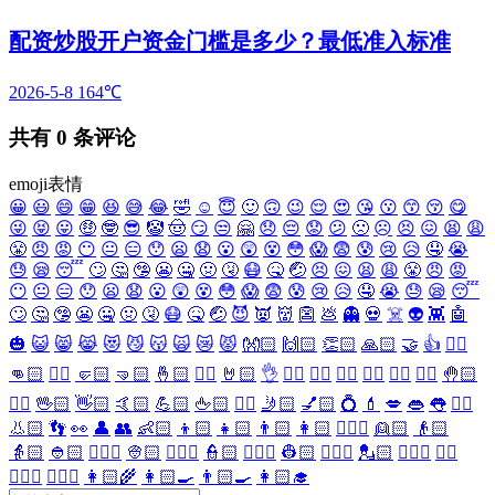
配资炒股开户资金门槛是多少？最低准入标准
2026-5-8
164℃
共有
0
条评论
emoji表情
😀
😃
😄
😁
😆
😅
😂
🤣
☺️
😇
🙂
🙃
😉
😌
😍
😘
😗
😙
😚
😋
😜
😝
😛
🤑
🤓
😎
🤡
🤠
😏
😒
🤗
😞
😔
😟
😕
🙁
☹️
😣
😖
😫
😩
😤
😠
😡
😶
😐
😑
😯
😦
😧
😮
😲
😵
😳
😱
😨
😰
😢
😥
🤤
😭
😓
😪
😴
🙄
🤔
🤥
😬
🤐
🤢
🤧
😷
🤒
🤕
😣
😖
😫
😩
😤
😠
😡
😶
😐
😑
😯
😦
😧
😮
😲
😵
😳
😱
😨
😰
😢
😥
🤤
😭
😓
😪
😴
🙄
🤔
🤥
😬
🤐
🤢
🤧
😷
🤒
🤕
😈
👿
👹
👺
💩
👻
💀
☠️
👽
👾
🤖
🎃
😺
😸
😹
😻
😼
😽
🙀
😿
😾
👐🏻
🙌🏻
👏🏻
🙏🏻
🤝
👍
👎🏻
👊🏻
✊🏻
🤛🏻
🤜🏻
🤞🏻
✌🏻
🤘🏻
👌
👈🏻
👉🏻
👆🏻
👇🏻
☝🏻
✋🏻
🤚🏻
🖐🏻
🖖🏻
👋🏻
🤙🏻
💪🏻
🖕🏻
✍🏻
🤳🏻
💅🏻
💍
💄
💋
👄
👅
👂🏻
👃🏻
👣
👀
👤
👥
👶🏻
👦🏻
👧🏻
👨🏻
👩🏻
👱🏻‍♀️
👱🏻
👴🏻
👵🏻
👲🏻
👳🏻‍♀️
👳🏻
👮🏻‍♀️
👮🏻
👷🏻‍♀️
👷🏻
💂🏻‍♀️
💂🏻
🕵🏻‍♀️
🕵🏻
👩🏻‍⚕️
👨🏻‍⚕️
👩🏻‍🌾
👩🏻‍🍳
👨🏻‍🍳
👩🏻‍🎓