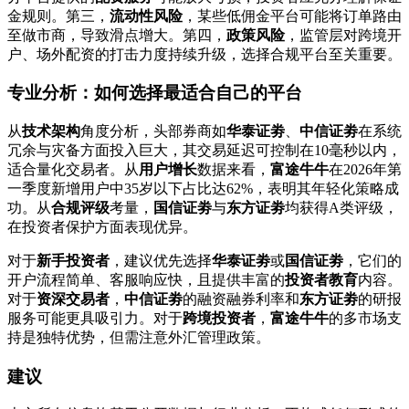
金规则。第三，
流动性风险
，某些低佣金平台可能将订单路由
至做市商，导致滑点增大。第四，
政策风险
，监管层对跨境开
户、场外配资的打击力度持续升级，选择合规平台至关重要。
专业分析：如何选择最适合自己的平台
从
技术架构
角度分析，头部券商如
华泰证劵
、
中信证劵
在系统
冗余与灾备方面投入巨大，其交易延迟可控制在10毫秒以内，
适合量化交易者。从
用户增长
数据来看，
富途牛牛
在2026年第
一季度新增用户中35岁以下占比达62%，表明其年轻化策略成
功。从
合规评级
考量，
国信证劵
与
东方证劵
均获得A类评级，
在投资者保护方面表现优异。
对于
新手投资者
，建议优先选择
华泰证劵
或
国信证劵
，它们的
开户流程简单、客服响应快，且提供丰富的
投资者教育
内容。
对于
资深交易者
，
中信证劵
的融资融券利率和
东方证劵
的研报
服务可能更具吸引力。对于
跨境投资者
，
富途牛牛
的多市场支
持是独特优势，但需注意外汇管理政策。
建议