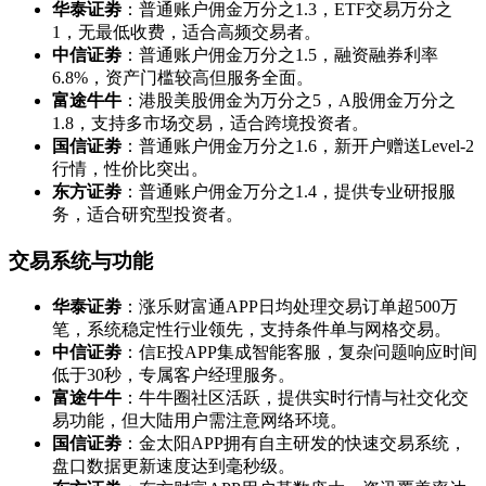
华泰证劵
：普通账户佣金万分之1.3，ETF交易万分之
1，无最低收费，适合高频交易者。
中信证劵
：普通账户佣金万分之1.5，融资融券利率
6.8%，资产门槛较高但服务全面。
富途牛牛
：港股美股佣金为万分之5，A股佣金万分之
1.8，支持多市场交易，适合跨境投资者。
国信证劵
：普通账户佣金万分之1.6，新开户赠送Level-2
行情，性价比突出。
东方证劵
：普通账户佣金万分之1.4，提供专业研报服
务，适合研究型投资者。
交易系统与功能
华泰证劵
：涨乐财富通APP日均处理交易订单超500万
笔，系统稳定性行业领先，支持条件单与网格交易。
中信证劵
：信E投APP集成智能客服，复杂问题响应时间
低于30秒，专属客户经理服务。
富途牛牛
：牛牛圈社区活跃，提供实时行情与社交化交
易功能，但大陆用户需注意网络环境。
国信证劵
：金太阳APP拥有自主研发的快速交易系统，
盘口数据更新速度达到毫秒级。