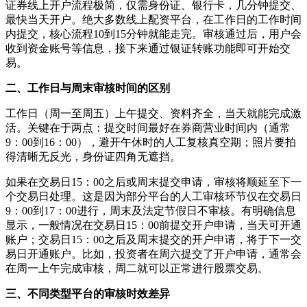
证券线上开户流程极简，仅需身份证、银行卡，几分钟提交、
最快当天开户。绝大多数线上配资平台，在工作日的工作时间
内提交，核心流程10到15分钟就能走完。审核通过后，用户会
收到资金账号等信息，接下来通过银证转账功能即可开始交
易。
二、工作日与周末审核时间的区别
工作日（周一至周五）上午提交、资料齐全，当天就能完成激
活。关键在于两点：提交时间最好在券商营业时间内（通常
9：00到16：00），避开午休时的人工复核真空期；照片要拍
得清晰无反光，身份证四角无遮挡。
如果在交易日15：00之后或周末提交申请，审核将顺延至下一
个交易日处理。这是因为部分平台的人工审核环节仅在交易日
9：00到17：00进行，周末及法定节假日不审核。有明确信息
显示，一般情况在交易日15：00前提交开户申请，当天可开通
账户；交易日15：00之后及周末提交的开户申请，将于下一交
易日开通账户。比如，投资者在周六提交了开户申请，通常会
在周一上午完成审核，周二就可以正常进行股票交易。
三、不同类型平台的审核时效差异