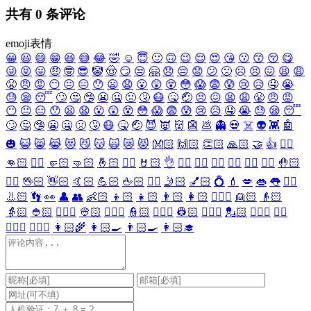
共有
0
条评论
emoji表情
😀
😃
😄
😁
😆
😅
😂
🤣
☺️
😇
🙂
🙃
😉
😌
😍
😘
😗
😙
😚
😋
😜
😝
😛
🤑
🤓
😎
🤡
🤠
😏
😒
🤗
😞
😔
😟
😕
🙁
☹️
😣
😖
😫
😩
😤
😠
😡
😶
😐
😑
😯
😦
😧
😮
😲
😵
😳
😱
😨
😰
😢
😥
🤤
😭
😓
😪
😴
🙄
🤔
🤥
😬
🤐
🤢
🤧
😷
🤒
🤕
😣
😖
😫
😩
😤
😠
😡
😶
😐
😑
😯
😦
😧
😮
😲
😵
😳
😱
😨
😰
😢
😥
🤤
😭
😓
😪
😴
🙄
🤔
🤥
😬
🤐
🤢
🤧
😷
🤒
🤕
😈
👿
👹
👺
💩
👻
💀
☠️
👽
👾
🤖
🎃
😺
😸
😹
😻
😼
😽
🙀
😿
😾
👐🏻
🙌🏻
👏🏻
🙏🏻
🤝
👍
👎🏻
👊🏻
✊🏻
🤛🏻
🤜🏻
🤞🏻
✌🏻
🤘🏻
👌
👈🏻
👉🏻
👆🏻
👇🏻
☝🏻
✋🏻
🤚🏻
🖐🏻
🖖🏻
👋🏻
🤙🏻
💪🏻
🖕🏻
✍🏻
🤳🏻
💅🏻
💍
💄
💋
👄
👅
👂🏻
👃🏻
👣
👀
👤
👥
👶🏻
👦🏻
👧🏻
👨🏻
👩🏻
👱🏻‍♀️
👱🏻
👴🏻
👵🏻
👲🏻
👳🏻‍♀️
👳🏻
👮🏻‍♀️
👮🏻
👷🏻‍♀️
👷🏻
💂🏻‍♀️
💂🏻
🕵🏻‍♀️
🕵🏻
👩🏻‍⚕️
👨🏻‍⚕️
👩🏻‍🌾
👩🏻‍🍳
👨🏻‍🍳
👩🏻‍🎓