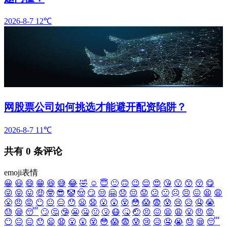
2026-8-7
12℃
网股票公司如何挑选才能避开配资陷阱？
2026-8-7
11℃
共有
0
条评论
emoji表情
😀
😃
😄
😁
😆
😅
😂
🤣
☺️
😇
🙂
🙃
😉
😌
😍
😘
😗
😙
😚
😋
😜
😝
😛
🤑
🤓
😎
🤡
🤠
😏
😒
🤗
😞
😔
😟
😕
🙁
☹️
😣
😖
😫
😩
😤
😠
😡
😶
😐
😑
😯
😦
😧
😮
😲
😵
😳
😱
😨
😰
😢
😥
🤤
😭
😓
😪
😴
🙄
🤔
🤥
😬
🤐
🤢
🤧
😷
🤒
🤕
😣
😖
😫
😩
😤
😠
😡
😶
😐
😑
😯
😦
😧
😮
😲
😵
😳
😱
😨
😰
😢
😥
🤤
😭
😓
😪
😴