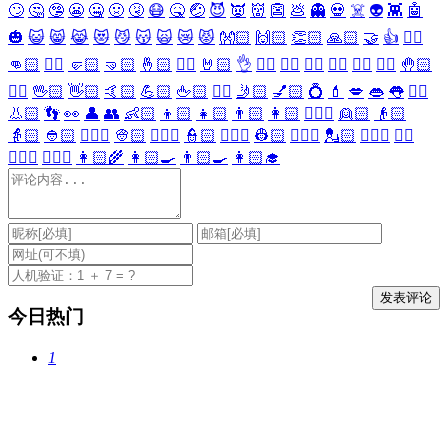
🙄
🤔
🤥
😬
🤐
🤢
🤧
😷
🤒
🤕
😈
👿
👹
👺
💩
👻
💀
☠️
👽
👾
🤖
🎃
😺
😸
😹
😻
😼
😽
🙀
😿
😾
👐🏻
🙌🏻
👏🏻
🙏🏻
🤝
👍
👎🏻
👊🏻
✊🏻
🤛🏻
🤜🏻
🤞🏻
✌🏻
🤘🏻
👌
👈🏻
👉🏻
👆🏻
👇🏻
☝🏻
✋🏻
🤚🏻
🖐🏻
🖖🏻
👋🏻
🤙🏻
💪🏻
🖕🏻
✍🏻
🤳🏻
💅🏻
💍
💄
💋
👄
👅
👂🏻
👃🏻
👣
👀
👤
👥
👶🏻
👦🏻
👧🏻
👨🏻
👩🏻
👱🏻‍♀️
👱🏻
👴🏻
👵🏻
👲🏻
👳🏻‍♀️
👳🏻
👮🏻‍♀️
👮🏻
👷🏻‍♀️
👷🏻
💂🏻‍♀️
💂🏻
🕵🏻‍♀️
🕵🏻
👩🏻‍⚕️
👨🏻‍⚕️
👩🏻‍🌾
👩🏻‍🍳
👨🏻‍🍳
👩🏻‍🎓
今日热门
1