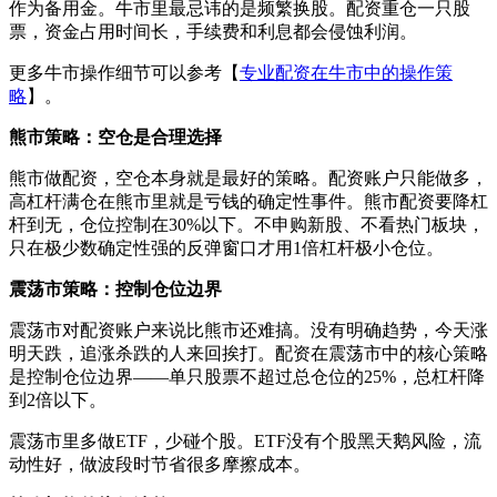
作为备用金。牛市里最忌讳的是频繁换股。配资重仓一只股
票，资金占用时间长，手续费和利息都会侵蚀利润。
更多牛市操作细节可以参考【
专业配资在牛市中的操作策
略
】。
熊市策略：空仓是合理选择
熊市做配资，空仓本身就是最好的策略。配资账户只能做多，
高杠杆满仓在熊市里就是亏钱的确定性事件。熊市配资要降杠
杆到无，仓位控制在30%以下。不申购新股、不看热门板块，
只在极少数确定性强的反弹窗口才用1倍杠杆极小仓位。
震荡市策略：控制仓位边界
震荡市对配资账户来说比熊市还难搞。没有明确趋势，今天涨
明天跌，追涨杀跌的人来回挨打。配资在震荡市中的核心策略
是控制仓位边界——单只股票不超过总仓位的25%，总杠杆降
到2倍以下。
震荡市里多做ETF，少碰个股。ETF没有个股黑天鹅风险，流
动性好，做波段时节省很多摩擦成本。