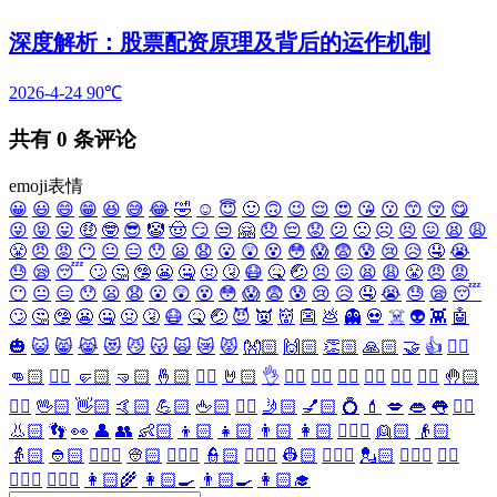
深度解析：股票配资原理及背后的运作机制
2026-4-24
90℃
共有
0
条评论
emoji表情
😀
😃
😄
😁
😆
😅
😂
🤣
☺️
😇
🙂
🙃
😉
😌
😍
😘
😗
😙
😚
😋
😜
😝
😛
🤑
🤓
😎
🤡
🤠
😏
😒
🤗
😞
😔
😟
😕
🙁
☹️
😣
😖
😫
😩
😤
😠
😡
😶
😐
😑
😯
😦
😧
😮
😲
😵
😳
😱
😨
😰
😢
😥
🤤
😭
😓
😪
😴
🙄
🤔
🤥
😬
🤐
🤢
🤧
😷
🤒
🤕
😣
😖
😫
😩
😤
😠
😡
😶
😐
😑
😯
😦
😧
😮
😲
😵
😳
😱
😨
😰
😢
😥
🤤
😭
😓
😪
😴
🙄
🤔
🤥
😬
🤐
🤢
🤧
😷
🤒
🤕
😈
👿
👹
👺
💩
👻
💀
☠️
👽
👾
🤖
🎃
😺
😸
😹
😻
😼
😽
🙀
😿
😾
👐🏻
🙌🏻
👏🏻
🙏🏻
🤝
👍
👎🏻
👊🏻
✊🏻
🤛🏻
🤜🏻
🤞🏻
✌🏻
🤘🏻
👌
👈🏻
👉🏻
👆🏻
👇🏻
☝🏻
✋🏻
🤚🏻
🖐🏻
🖖🏻
👋🏻
🤙🏻
💪🏻
🖕🏻
✍🏻
🤳🏻
💅🏻
💍
💄
💋
👄
👅
👂🏻
👃🏻
👣
👀
👤
👥
👶🏻
👦🏻
👧🏻
👨🏻
👩🏻
👱🏻‍♀️
👱🏻
👴🏻
👵🏻
👲🏻
👳🏻‍♀️
👳🏻
👮🏻‍♀️
👮🏻
👷🏻‍♀️
👷🏻
💂🏻‍♀️
💂🏻
🕵🏻‍♀️
🕵🏻
👩🏻‍⚕️
👨🏻‍⚕️
👩🏻‍🌾
👩🏻‍🍳
👨🏻‍🍳
👩🏻‍🎓