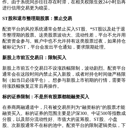
作。由于系统同步往往存在时滞，在相关权限生效24小时后再
进行信用交易更为稳妥。
ST股和退市整理期股票：禁止交易
配资平台的风控系统通常会禁止买入ST股、*ST股以及处于退
市整理期的股票。这类股票波动大、流动性差，平台不允许用
配资资金参与。账户中也不允许持有这类股票过夜，如果持仓
被标记为ST，平台会发出平仓通知，要求限期处理。
新股上市前五交易日：限制买入
新股上市前五个交易日不设涨跌幅限制，波动剧烈。配资平台
通常会在这段时间内禁止买入新股，或者对持仓时间做严格限
制（如当日必须平仓）。想参与新股上市初期的行情，需要等
待涨跌幅恢复正常后再操作。
标的证券限制：不是所有股票都能融资买入
在券商两融通道中，只有被交易所列为“融资标的”的股票才能
融资买入。标的证券的范围主要是沪深300、中证500等指数成
分股，以及部分流动性好、市值大的蓝筹股。ST股、小盘
股、次新股通常不在标的池中。配资平台的限制逻辑类似，下