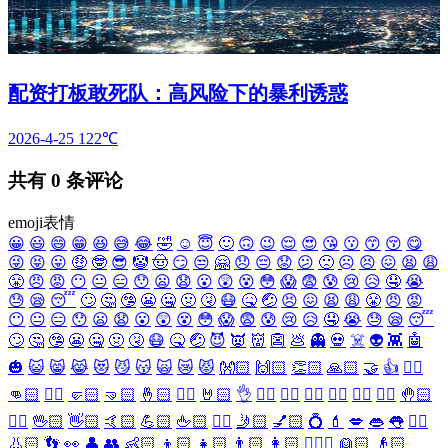
配资打板敢死队：高风险下的暴利诱惑
2026-4-25
122℃
共有
0
条评论
emoji表情
😀
😃
😄
😁
😆
😅
😂
🤣
☺️
😇
🙂
🙃
😉
😌
😍
😘
😗
😙
😚
😋
😜
😝
😛
🤑
🤓
😎
🤡
🤠
😏
😒
🤗
😞
😔
😟
😕
🙁
☹️
😣
😖
😫
😩
😤
😠
😡
😶
😐
😑
😯
😦
😧
😮
😲
😵
😳
😱
😨
😰
😢
😥
🤤
😭
😓
😪
😴
🙄
🤔
🤥
😬
🤐
🤢
🤧
😷
🤒
🤕
😣
😖
😫
😩
😤
😠
😡
😶
😐
😑
😯
😦
😧
😮
😲
😵
😳
😱
😨
😰
😢
😥
🤤
😭
😓
😪
😴
🙄
🤔
🤥
😬
🤐
🤢
🤧
😷
🤒
🤕
😈
👿
👹
👺
💩
👻
💀
☠️
👽
👾
🤖
🎃
😺
😸
😹
😻
😼
😽
🙀
😿
😾
👐🏻
🙌🏻
👏🏻
🙏🏻
🤝
👍
👎🏻
👊🏻
✊🏻
🤛🏻
🤜🏻
🤞🏻
✌🏻
🤘🏻
👌
👈🏻
👉🏻
👆🏻
👇🏻
☝🏻
✋🏻
🤚🏻
🖐🏻
🖖🏻
👋🏻
🤙🏻
💪🏻
🖕🏻
✍🏻
🤳🏻
💅🏻
💍
💄
💋
👄
👅
👂🏻
👃🏻
👣
👀
👤
👥
👶🏻
👦🏻
👧🏻
👨🏻
👩🏻
👱🏻‍♀️
👱🏻
👴🏻