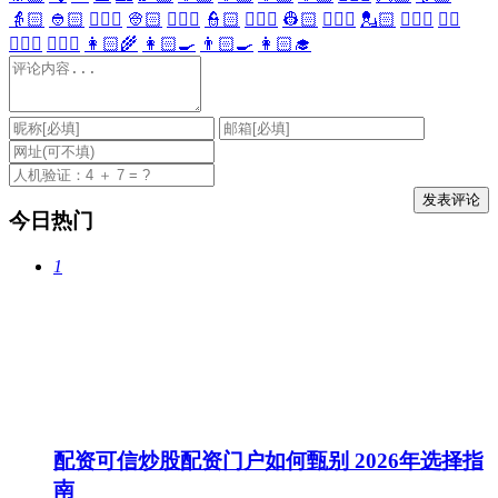
👵🏻
👲🏻
👳🏻‍♀️
👳🏻
👮🏻‍♀️
👮🏻
👷🏻‍♀️
👷🏻
💂🏻‍♀️
💂🏻
🕵🏻‍♀️
🕵🏻
👩🏻‍⚕️
👨🏻‍⚕️
👩🏻‍🌾
👩🏻‍🍳
👨🏻‍🍳
👩🏻‍🎓
今日热门
1
配资可信炒股配资门户如何甄别 2026年选择指
南