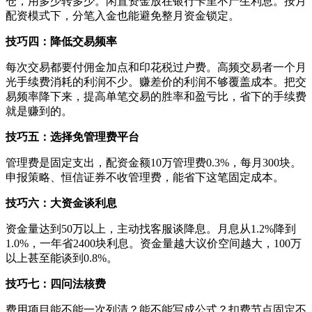
仓，用多少转多少。闲置资金放在银行卡里不产生利息。按月
配资模式下，分笔入金也能避免整月资金锁定。
技巧四：降低交易频率
每次交易都要付佣金加点和印花税过户费。高频交易者一个月
光手续费消耗的利润不少。赚差价的利润不够覆盖成本。把交
易频率降下来，提高单笔交易的胜率和盈亏比，省下的手续费
就是赚到的。
技巧五：选择免管理费平台
管理费是固定支出，配资金额10万管理费0.3%，每月300块。
申报策略、恒信证券不收管理费，能省下这笔固定成本。
技巧六：大资金谈利息
资金量达到50万以上，主动找客服谈降息。月息从1.2%降到
1.0%，一年省2400块利息。资金量越大议价空间越大，100万
以上甚至能谈到0.8%。
技巧七：四问法核费
费用项目能不能一次列清？能不能写成公式？扣费节点固定不