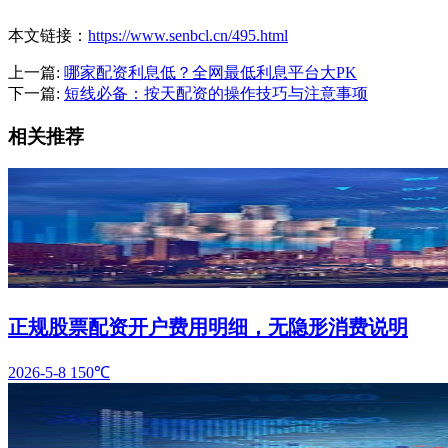
本文链接：
https://www.senbcl.cn/495.html
上一篇:
哪家配资利息低？全网最低利息平台大PK
下一篇:
短线必备：按天配资的操作技巧与注意事项
相关推荐
正规股票配资开户费用明细，无隐形消费说明
2026-5-8
150℃