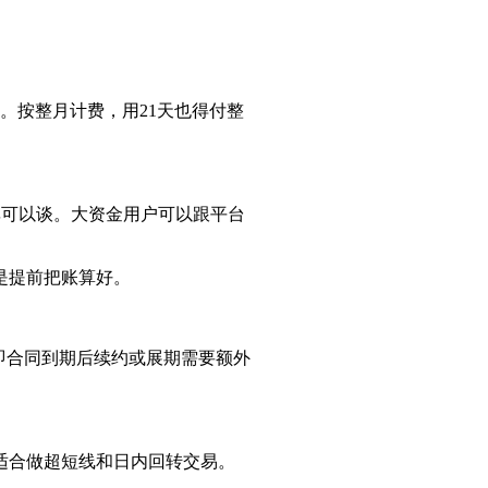
00块。按整月计费，用21天也得付整
利率可以谈。大资金用户可以跟平台
是提前把账算好。
即合同到期后续约或展期需要额外
适合做超短线和日内回转交易。