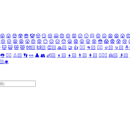
😝
😛
🤑
🤓
😎
🤡
🤠
😏
😒
🤗
😞
😔
😟
😕
🙁
☹️
😣
😖
😫
😩
😤

😣
😖
😫
😩
😤
😠
😡
😶
😐
😑
😯
😦
😧
😮
😲
😵
😳
😱
😨
😰
😢

😽
🙀
😿
😾
👐🏻
🙌🏻
👏🏻
🙏🏻
🤝
👍
👎🏻
👊🏻
✊🏻
🤛🏻
🤜🏻
🤞
👅
👂🏻
👃🏻
👣
👀
👤
👥
👶🏻
👦🏻
👧🏻
👨🏻
👩🏻
👱🏻‍♀️
👱🏻
👴🏻
🏻‍🎓