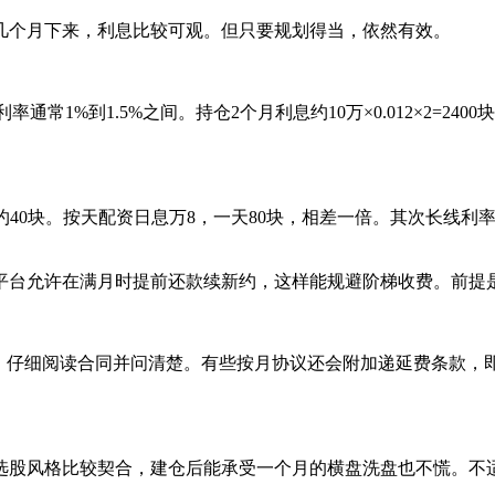
几个月下来，利息比较可观。但只要规划得当，依然有效。
率通常1%到1.5%之间。持仓2个月利息约10万×0.012×2=24
天约40块。按天配资日息万8，一天80块，相差一倍。其次长线
平台允许在满月时提前还款续新约，这样能规避阶梯收费。前提
”。仔细阅读合同并问清楚。有些按月协议还会附加递延费条款，
选股风格比较契合，建仓后能承受一个月的横盘洗盘也不慌。不