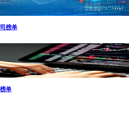
公司榜单
台榜单