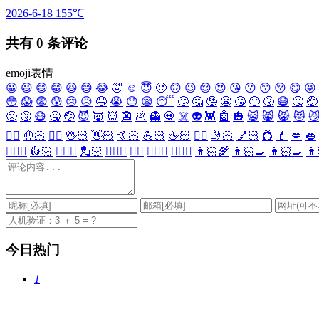
2026-6-18
155℃
共有
0
条评论
emoji表情
😀
😃
😄
😁
😆
😅
😂
🤣
☺️
😇
🙂
🙃
😉
😌
😍
😘
😗
😙
😚
😋
😜
😳
😱
😨
😰
😢
😥
🤤
😭
😓
😪
😴
🙄
🤔
🤥
😬
🤐
🤢
🤧
😷
🤒
🤕
🤢
🤧
😷
🤒
🤕
😈
👿
👹
👺
💩
👻
💀
☠️
👽
👾
🤖
🎃
😺
😸
😹
😻

✋🏻
🤚🏻
🖐🏻
🖖🏻
👋🏻
🤙🏻
💪🏻
🖕🏻
✍🏻
🤳🏻
💅🏻
💍
💄
💋
👄
👷🏻‍♀️
👷🏻
💂🏻‍♀️
💂🏻
🕵🏻‍♀️
🕵🏻
👩🏻‍⚕️
👨🏻‍⚕️
👩🏻‍🌾
👩🏻‍🍳
👨🏻‍🍳
👩
今日热门
1