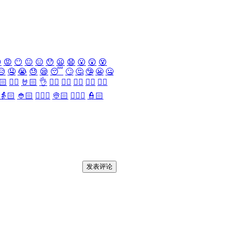

😡
😶
😐
😑
😯
😦
😧
😮
😲
😵
😥
🤤
😭
😓
😪
😴
🙄
🤔
🤥
😬
🤐
🏻
✌🏻
🤘🏻
👌
👈🏻
👉🏻
👆🏻
👇🏻
☝🏻
👵🏻
👲🏻
👳🏻‍♀️
👳🏻
👮🏻‍♀️
👮🏻