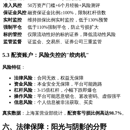
准入风控
50万资产门槛+6个月经验+风险测评
保证金风控
融资保证金比例≥100%，限制杠杆倍数
实时监控
维持担保比例实时监控，低于130%预警
强制平仓
低于110%强制平仓，防止亏损扩大
标的管控
仅限流动性好的标的证券，降低流动性风险
监管监督
证监会、交易所、证券公司三重监管
5.3 配资账户：风险失控的"绞肉机"
风险特征
：
法律风险
：合同无效，权益无保障
资金风险
：本金安全无保障，平台可能跑路
杠杆风险
：3-15倍杠杆，小幅下跌即爆仓
操作风险
：平台可能恶意锁仓、篡改密码、虚假强平
信息风险
：个人信息被非法获取、买卖
真实数据
：上海某营业部统计，
配资客亏损比例高达98.7%
。
六、法律保障：阳光与阴影的分野