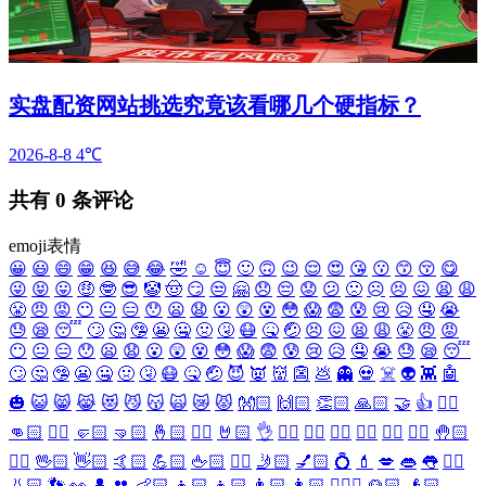
实盘配资网站挑选究竟该看哪几个硬指标？
2026-8-8
4℃
共有
0
条评论
emoji表情
😀
😃
😄
😁
😆
😅
😂
🤣
☺️
😇
🙂
🙃
😉
😌
😍
😘
😗
😙
😚
😋
😜
😝
😛
🤑
🤓
😎
🤡
🤠
😏
😒
🤗
😞
😔
😟
😕
🙁
☹️
😣
😖
😫
😩
😤
😠
😡
😶
😐
😑
😯
😦
😧
😮
😲
😵
😳
😱
😨
😰
😢
😥
🤤
😭
😓
😪
😴
🙄
🤔
🤥
😬
🤐
🤢
🤧
😷
🤒
🤕
😣
😖
😫
😩
😤
😠
😡
😶
😐
😑
😯
😦
😧
😮
😲
😵
😳
😱
😨
😰
😢
😥
🤤
😭
😓
😪
😴
🙄
🤔
🤥
😬
🤐
🤢
🤧
😷
🤒
🤕
😈
👿
👹
👺
💩
👻
💀
☠️
👽
👾
🤖
🎃
😺
😸
😹
😻
😼
😽
🙀
😿
😾
👐🏻
🙌🏻
👏🏻
🙏🏻
🤝
👍
👎🏻
👊🏻
✊🏻
🤛🏻
🤜🏻
🤞🏻
✌🏻
🤘🏻
👌
👈🏻
👉🏻
👆🏻
👇🏻
☝🏻
✋🏻
🤚🏻
🖐🏻
🖖🏻
👋🏻
🤙🏻
💪🏻
🖕🏻
✍🏻
🤳🏻
💅🏻
💍
💄
💋
👄
👅
👂🏻
👃🏻
👣
👀
👤
👥
👶🏻
👦🏻
👧🏻
👨🏻
👩🏻
👱🏻‍♀️
👱🏻
👴🏻