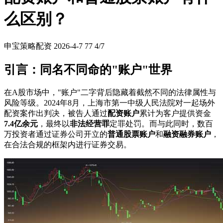
么区别？
申宝策略配资
2026-4-7
77
4/7
引言：同名不同命的"账户"世界
在A股市场中，"账户"二字背后隐藏着截然不同的法律属性与
风险等级。2024年8月，上海市第一中级人民法院对一起场外
配资案作出判决，被告人通过
配资账户
累计为客户提供资金
7.4亿余元
，最终以
非法经营罪
定罪处罚。而与此同时，数百
万投资者通过证券公司开立的
普通股票账户
和
融资融券账户
，
在合法合规的框架内进行证券交易。