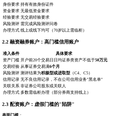
身份要求
持有有效身份证件
资金要求
无最低资金要求
经验要求
无交易经验要求
风险测评
需完成风险测评问卷
办理方式
线上或线下均可（70岁以上需临柜）
2.2 融资融券账户：高门槛信用账户
准入条件
具体要求
资产门槛
开户前20个交易日日均证券类资产不低于
50万元
交易经验
从事证券交易满
6个月
风险测评
测评结果为
积极型或进取型
（C4、C5）
信用记录
无不良信用记录，不在公司信用业务"黑名单"
关联关系
非证券公司股东或关联人
办理方式
多数需临柜办理（部分券商支持线上）
2.3 配资账户：虚假门槛的"陷阱"
表面门槛
：