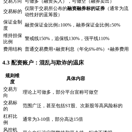
交易方向
可做多（融资买入），可做空（融券卖出）
仅限于交易所公布的
融资融券标的证券
（通常为流
交易标的
动性好的蓝筹股）
保证金制
融资保证金比例≥100%，融券保证金比例≥50%
度
维持担保
警戒线150%，追保线130%，强平线110%
比例
费用结构
普通交易费用+融资利息（年化6%-8%）+融券费用
4.3 配资账户：混乱与欺诈的温床
规则维
具体内容
度
交易方
理论上可做多，部分平台宣称可做空
向
交易标
范围广泛，甚至包括ST股、次新股等高风险标的
的
杠杆比
通常为3-10倍，部分高达15倍
例
风控机