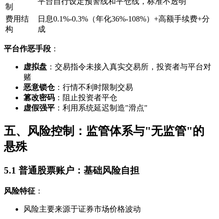
平台自行设定预警线和平仓线，标准不透明
制
费用结
日息0.1%-0.3%（年化36%-108%）+高额手续费+分
构
成
平台作恶手段
：
虚拟盘
：交易指令未接入真实交易所，投资者与平台对
赌
恶意锁仓
：行情不利时限制交易
篡改密码
：阻止投资者平仓
虚假强平
：利用系统延迟制造"滑点"
五、风险控制：监管体系与"无监管"的
悬殊
5.1 普通股票账户：基础风险自担
风险特征
：
风险主要来源于证券市场价格波动