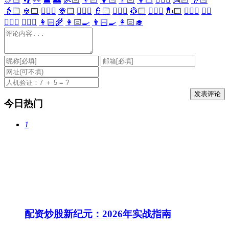
👵🏻
👲🏻
👳🏻‍♀️
👳🏻
👮🏻‍♀️
👮🏻
👷🏻‍♀️
👷🏻
💂🏻‍♀️
💂🏻
🕵🏻‍♀️
🕵🏻
👩🏻‍⚕️
👨🏻‍⚕️
👩🏻‍🌾
👩🏻‍🍳
👨🏻‍🍳
👩🏻‍🎓
今日热门
1
配资炒股新纪元：2026年实战指南