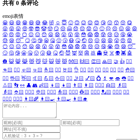
共有
0
条评论
emoji表情
😀
😃
😄
😁
😆
😅
😂
🤣
☺️
😇
🙂
🙃
😉
😌
😍
😘
😗
😙
😚
😋
😜
😝
😛
🤑
🤓
😎
🤡
🤠
😏
😒
🤗
😞
😔
😟
😕
🙁
☹️
😣
😖
😫
😩
😤
😠
😡
😶
😐
😑
😯
😦
😧
😮
😲
😵
😳
😱
😨
😰
😢
😥
🤤
😭
😓
😪
😴
🙄
🤔
🤥
😬
🤐
🤢
🤧
😷
🤒
🤕
😣
😖
😫
😩
😤
😠
😡
😶
😐
😑
😯
😦
😧
😮
😲
😵
😳
😱
😨
😰
😢
😥
🤤
😭
😓
😪
😴
🙄
🤔
🤥
😬
🤐
🤢
🤧
😷
🤒
🤕
😈
👿
👹
👺
💩
👻
💀
☠️
👽
👾
🤖
🎃
😺
😸
😹
😻
😼
😽
🙀
😿
😾
👐🏻
🙌🏻
👏🏻
🙏🏻
🤝
👍
👎🏻
👊🏻
✊🏻
🤛🏻
🤜🏻
🤞🏻
✌🏻
🤘🏻
👌
👈🏻
👉🏻
👆🏻
👇🏻
☝🏻
✋🏻
🤚🏻
🖐🏻
🖖🏻
👋🏻
🤙🏻
💪🏻
🖕🏻
✍🏻
🤳🏻
💅🏻
💍
💄
💋
👄
👅
👂🏻
👃🏻
👣
👀
👤
👥
👶🏻
👦🏻
👧🏻
👨🏻
👩🏻
👱🏻‍♀️
👱🏻
👴🏻
👵🏻
👲🏻
👳🏻‍♀️
👳🏻
👮🏻‍♀️
👮🏻
👷🏻‍♀️
👷🏻
💂🏻‍♀️
💂🏻
🕵🏻‍♀️
🕵🏻
👩🏻‍⚕️
👨🏻‍⚕️
👩🏻‍🌾
👩🏻‍🍳
👨🏻‍🍳
👩🏻‍🎓