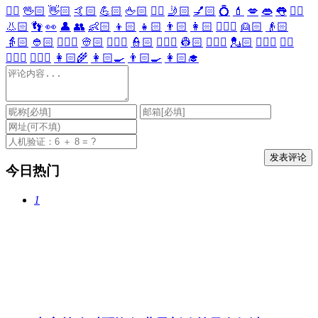
🖐🏻
🖖🏻
👋🏻
🤙🏻
💪🏻
🖕🏻
✍🏻
🤳🏻
💅🏻
💍
💄
💋
👄
👅
👂🏻
👃🏻
👣
👀
👤
👥
👶🏻
👦🏻
👧🏻
👨🏻
👩🏻
👱🏻‍♀️
👱🏻
👴🏻
👵🏻
👲🏻
👳🏻‍♀️
👳🏻
👮🏻‍♀️
👮🏻
👷🏻‍♀️
👷🏻
💂🏻‍♀️
💂🏻
🕵🏻‍♀️
🕵🏻
👩🏻‍⚕️
👨🏻‍⚕️
👩🏻‍🌾
👩🏻‍🍳
👨🏻‍🍳
👩🏻‍🎓
今日热门
1