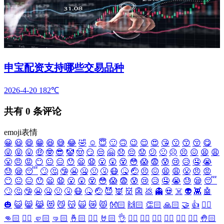
申宝配资支持哪些交易品种
2026-4-20
182℃
共有
0
条评论
emoji表情
😀
😃
😄
😁
😆
😅
😂
🤣
☺️
😇
🙂
🙃
😉
😌
😍
😘
😗
😙
😚
😋
😜
😝
😛
🤑
🤓
😎
🤡
🤠
😏
😒
🤗
😞
😔
😟
😕
🙁
☹️
😣
😖
😫
😩
😤
😠
😡
😶
😐
😑
😯
😦
😧
😮
😲
😵
😳
😱
😨
😰
😢
😥
🤤
😭
😓
😪
😴
🙄
🤔
🤥
😬
🤐
🤢
🤧
😷
🤒
🤕
😣
😖
😫
😩
😤
😠
😡
😶
😐
😑
😯
😦
😧
😮
😲
😵
😳
😱
😨
😰
😢
😥
🤤
😭
😓
😪
😴
🙄
🤔
🤥
😬
🤐
🤢
🤧
😷
🤒
🤕
😈
👿
👹
👺
💩
👻
💀
☠️
👽
👾
🤖
🎃
😺
😸
😹
😻
😼
😽
🙀
😿
😾
👐🏻
🙌🏻
👏🏻
🙏🏻
🤝
👍
👎🏻
👊🏻
✊🏻
🤛🏻
🤜🏻
🤞🏻
✌🏻
🤘🏻
👌
👈🏻
👉🏻
👆🏻
👇🏻
☝🏻
✋🏻
🤚🏻