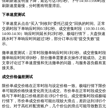
情刷新速度明显下降，延迟可达1到3秒。下午14:50-15:00时段
刷新速度最慢，分时图有明显滞后。
下单速度测试
下单速度从点击“买入”到收到“委托已提交”回执的时间。正常
交易时段下单响应时间0.5到2秒。成交密集时段（10:30-11:00,
14:00-14:30）响应时间延长到2到5秒。极端行情下，大盘快速
跳水时下单响应时间超过5秒，部分订单出现“提交失败”提
示。
撤单速度测试：正常时段撤单响应时间1到3秒。成交密集时段
撤单响应时间3到8秒，部分撤单需要多次操作才能成功。之前
文章讨论过下单速度慢和无法撤单的问题，与服务器负载有直
接关系。
成交价格偏差测试
限价单成交价格在正常时段与设定价格一致。极端行情下限价
单可能因价格快速变化而无法成交。市价单在正常时段成交价
格与下单时盘口价格差距在1到2个价位。成交密集时段或极端
行情下，市价单成交价格可能出现较大滑点，差距达到3到5个
价位。对于高杠杆配资账户，几个价位的滑点可能导致数百元