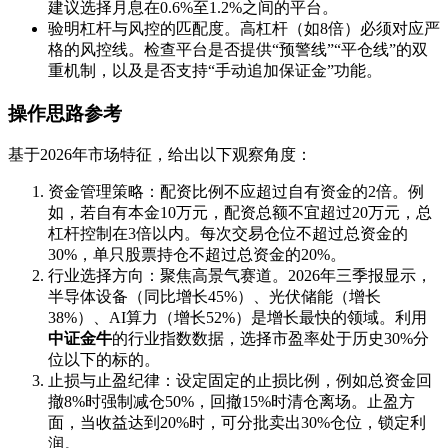
建议选择月息在0.6%至1.2%之间的平台。
验明杠杆与风控的匹配度。高杠杆（如8倍）必须对应严
格的风控线。检查平台是否提供“预警线”“平仓线”的双
重机制，以及是否支持“手动追加保证金”功能。
操作思路参考
基于2026年市场特征，给出以下观察角度：
资金管理策略：配资比例不应超过自有资金的2倍。例
如，若自有本金10万元，配资总额不宜超过20万元，总
杠杆控制在3倍以内。每次交易仓位不超过总资金的
30%，单只股票持仓不超过总资金的20%。
行业选择方向：聚焦高景气赛道。2026年三季报显示，
半导体设备（同比增长45%）、光伏储能（增长
38%）、AI算力（增长52%）是增长最快的领域。利用
中证金牛
的行业指数数据，选择市盈率处于历史30%分
位以下的标的。
止损与止盈纪律：设定固定的止损比例，例如总资金回
撤8%时强制减仓50%，回撤15%时清仓离场。止盈方
面，当收益达到20%时，可分批卖出30%仓位，锁定利
润。