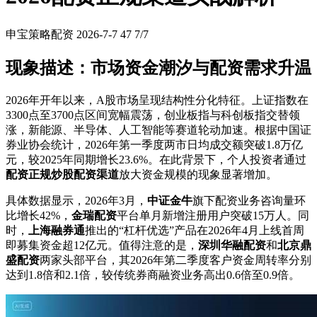
申宝策略配资
2026-7-7
47
7/7
现象描述：市场资金潮汐与配资需求升温
2026年开年以来，A股市场呈现结构性分化特征。上证指数在
3300点至3700点区间宽幅震荡，创业板指与科创板指交替领
涨，新能源、半导体、人工智能等赛道轮动加速。根据中国证
券业协会统计，2026年第一季度两市日均成交额突破1.8万亿
元，较2025年同期增长23.6%。在此背景下，个人投资者通过
配资正规炒股配资渠道
放大资金规模的现象显著增加。
具体数据显示，2026年3月，
中证金牛
旗下配资业务咨询量环
比增长42%，
金瑞配资
平台单月新增注册用户突破15万人。同
时，
上海融券通
推出的“杠杆优选”产品在2026年4月上线首周
即募集资金超12亿元。值得注意的是，
深圳华融配资
和
北京鼎
盛配资
两家头部平台，其2026年第二季度客户资金周转率分别
达到1.8倍和2.1倍，较传统券商融资业务高出0.6倍至0.9倍。