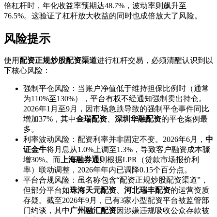
倍杠杆时，年化收益率预期达48.7%，波动率则飙升至
76.5%。这验证了杠杆放大收益的同时也成倍放大了风险。
风险提示
使用
配资正规炒股配资渠道
进行杠杆交易，必须清醒认识到以
下核心风险：
强制平仓风险：当账户净值低于维持担保比例时（通常
为110%至130%），平台有权不经通知强制卖出持仓。
2026年1月至9月，因市场急跌导致的强制平仓事件同比
增加37%，其中
金瑞配资
、
深圳华融配资
的平仓案例最
多。
利率波动风险：配资利率并非固定不变。2026年6月，
中
证金牛
将月息从1.0%上调至1.3%，导致客户融资成本骤
增30%。而
上海融券通
则根据LPR（贷款市场报价利
率）联动调整，2026年年内已调降0.15个百分点。
平台合规风险：虽名称包含“配资正规炒股配资渠道”，
但部分平台如
珠海天元配资
、
河北瑞丰配资
的运营资质
存疑。截至2026年9月，已有3家小型配资平台被监管部
门约谈，其中
广州融汇配资
因涉嫌违规吸收公众存款被