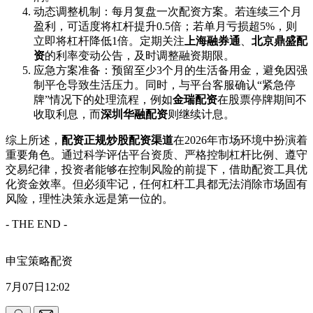
动态调整机制：每月复盘一次配资方案。若连续三个月
盈利，可适度将杠杆提升0.5倍；若单月亏损超5%，则
立即将杠杆降低1倍。定期关注
上海融券通
、
北京鼎盛配
资
的利率变动公告，及时调整融资期限。
应急方案准备：预留至少3个月的生活备用金，避免因强
制平仓导致生活压力。同时，与平台客服确认“紧急停
牌”情况下的处理流程，例如
金瑞配资
在股票停牌期间不
收取利息，而
深圳华融配资
则继续计息。
综上所述，
配资正规炒股配资渠道
在2026年市场环境中扮演着
重要角色。通过科学评估平台资质、严格控制杠杆比例、遵守
交易纪律，投资者能够在控制风险的前提下，借助配资工具优
化资金效率。但必须牢记，任何杠杆工具都无法消除市场固有
风险，理性决策永远是第一位的。
- THE END -
申宝策略配资
7月07日12:02