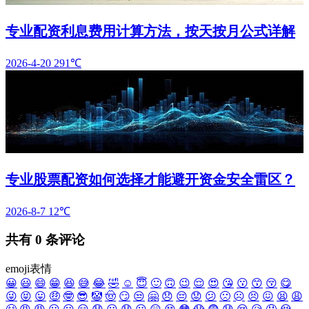
专业配资利息费用计算方法，按天按月公式详解
2026-4-20
291℃
专业股票配资如何选择才能避开资金安全雷区？
2026-8-7
12℃
共有
0
条评论
emoji表情
😀
😃
😄
😁
😆
😅
😂
🤣
☺️
😇
🙂
🙃
😉
😌
😍
😘
😗
😙
😚
😋
😜
😝
😛
🤑
🤓
😎
🤡
🤠
😏
😒
🤗
😞
😔
😟
😕
🙁
☹️
😣
😖
😫
😩