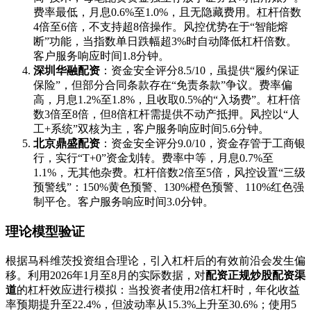
费率最低，月息0.6%至1.0%，且无隐藏费用。杠杆倍数
4倍至6倍，不支持超8倍操作。风控优势在于“智能熔
断”功能，当指数单日跌幅超3%时自动降低杠杆倍数。
客户服务响应时间1.8分钟。
深圳华融配资
：资金安全评分8.5/10，虽提供“履约保证
保险”，但部分合同条款存在“免责条款”争议。费率偏
高，月息1.2%至1.8%，且收取0.5%的“入场费”。杠杆倍
数3倍至8倍，但8倍杠杆需提供不动产抵押。风控以“人
工+系统”双核为主，客户服务响应时间5.6分钟。
北京鼎盛配资
：资金安全评分9.0/10，资金存管于工商银
行，实行“T+0”资金划转。费率中等，月息0.7%至
1.1%，无其他杂费。杠杆倍数2倍至5倍，风控设置“三级
预警线”：150%黄色预警、130%橙色预警、110%红色强
制平仓。客户服务响应时间3.0分钟。
理论模型验证
根据马科维茨投资组合理论，引入杠杆后的有效前沿会发生偏
移。利用2026年1月至8月的实际数据，对
配资正规炒股配资渠
道
的杠杆效应进行模拟：当投资者使用2倍杠杆时，年化收益
率预期提升至22.4%，但波动率从15.3%上升至30.6%；使用5