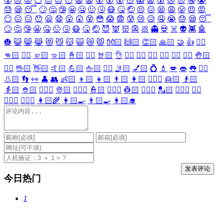
😤
😠
😡
😶
😐
😑
😯
😦
😧
😮
😲
😵
😳
😱
😨
😰
😢
😥
🤤
😭
😓
😪
😴
🙄
🤔
🤥
😬
🤐
🤢
🤧
😷
🤒
🤕
😣
😖
😫
😩
😤
😠
😡
😶
😐
😑
😯
😦
😧
😮
😲
😵
😳
😱
😨
😰
😢
😥
🤤
😭
😓
😪
😴
🙄
🤔
🤥
😬
🤐
🤢
🤧
😷
🤒
🤕
😈
👿
👹
👺
💩
👻
💀
☠️
👽
👾
🤖
🎃
😺
😸
😹
😻
😼
😽
🙀
😿
😾
👐🏻
🙌🏻
👏🏻
🙏🏻
🤝
👍
👎🏻
👊🏻
✊🏻
🤛🏻
🤜🏻
🤞🏻
✌🏻
🤘🏻
👌
👈🏻
👉🏻
👆🏻
👇🏻
☝🏻
✋🏻
🤚🏻
🖐🏻
🖖🏻
👋🏻
🤙🏻
💪🏻
🖕🏻
✍🏻
🤳🏻
💅🏻
💍
💄
💋
👄
👅
👂🏻
👃🏻
👣
👀
👤
👥
👶🏻
👦🏻
👧🏻
👨🏻
👩🏻
👱🏻‍♀️
👱🏻
👴🏻
👵🏻
👲🏻
👳🏻‍♀️
👳🏻
👮🏻‍♀️
👮🏻
👷🏻‍♀️
👷🏻
💂🏻‍♀️
💂🏻
🕵🏻‍♀️
🕵🏻
👩🏻‍⚕️
👨🏻‍⚕️
👩🏻‍🌾
👩🏻‍🍳
👨🏻‍🍳
👩🏻‍🎓
今日热门
1