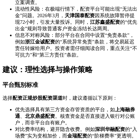
立案调查。
流动性风险：在极端行情下，配资平台可能出现“无法出
金”问题。2026年3月，
天津国泰配资
因系统故障暂停提
现72小时，引发大量投诉。同时，
江苏鑫盛配资
的“优先
出金”规则导致普通客户资金冻结长达两周。
信息不对称风险：部分平台在合同中设置“免责条款”，
例如
浙江金诚配资
的“系统异常免责”条款，将交易延迟
责任转嫁给用户。投资者需仔细阅读合同，重点关注“不
可抗力”和“第三方责任”条款。
建议：理性选择与操作策略
平台甄别标准
选择
配资正规炒股配资渠道
时，建议遵循以下原则：
优先选择具有第三方资金存管资质的平台，如
上海融券
通
、
北京鼎盛配资
。核查资金是否直接进入银行对公账
户，而非平台自有账户。
对比费率结构，避开隐含收费。例如
深圳华融配资
的“入
场费”实为变相加价，而
金瑞配资
的“阶梯费率”更透明。