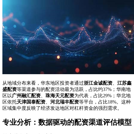
从地域分布来看，华东地区投资者通过
浙江金诚配资
、
江苏鑫
盛配资
等渠道参与的配资活动最为活跃，占比约37%；华南地
区以
广州融汇配资
、
珠海天元配资
为代表，占比29%；华北地
区依托
天津国泰配资
、
河北瑞丰配资
等平台，占比18%。这种
区域集中度反映了经济发达地区对杠杆资金的强烈需求。
专业分析：数据驱动的配资渠道评估模型