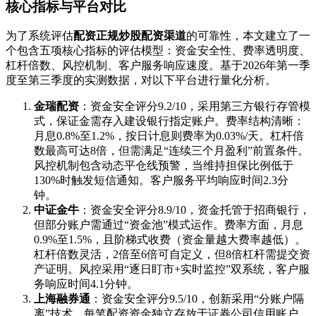
核心指标与平台对比
为了系统评估
配资正规炒股配资渠道
的可靠性，本文建立了一
个包含五项核心指标的评估模型：资金安全性、费率透明度、
杠杆倍数、风控机制、客户服务响应速度。基于2026年第一季
度至第三季度的实测数据，对以下平台进行量化分析。
金瑞配资
：资金安全评分9.2/10，采用第三方银行存管模
式，保证金需存入建设银行指定账户。费率结构清晰：
月息0.8%至1.2%，按日计息则费率为0.03%/天。杠杆倍
数最高可达8倍，但需满足“连续三个月盈利”前置条件。
风控机制包含动态平仓线预警，当维持担保比例低于
130%时触发短信通知。客户服务平均响应时间2.3分
钟。
中证金牛
：资金安全评分8.9/10，资金托管于招商银行，
但部分账户需通过“资金池”模式运作。费率方面，月息
0.9%至1.5%，且阶梯式收费（资金量越大费率越低）。
杠杆倍数灵活，2倍至6倍可自定义，但8倍杠杆需提交资
产证明。风控采用“逐日盯市+实时监控”双系统，客户服
务响应时间4.1分钟。
上海融券通
：资金安全评分9.5/10，创新采用“分账户隔
离”技术，每笔配资资金独立存放于证券公司信用账户。