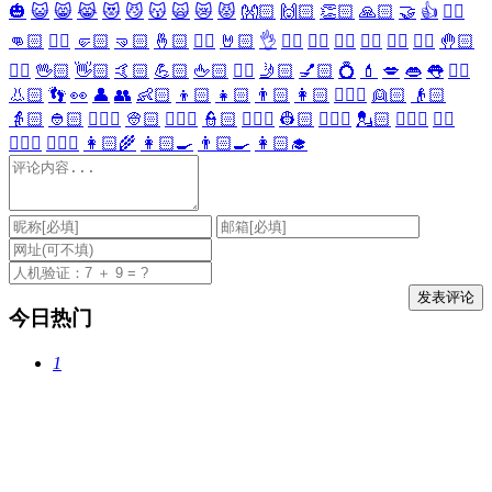
🎃
😺
😸
😹
😻
😼
😽
🙀
😿
😾
👐🏻
🙌🏻
👏🏻
🙏🏻
🤝
👍
👎🏻
👊🏻
✊🏻
🤛🏻
🤜🏻
🤞🏻
✌🏻
🤘🏻
👌
👈🏻
👉🏻
👆🏻
👇🏻
☝🏻
✋🏻
🤚🏻
🖐🏻
🖖🏻
👋🏻
🤙🏻
💪🏻
🖕🏻
✍🏻
🤳🏻
💅🏻
💍
💄
💋
👄
👅
👂🏻
👃🏻
👣
👀
👤
👥
👶🏻
👦🏻
👧🏻
👨🏻
👩🏻
👱🏻‍♀️
👱🏻
👴🏻
👵🏻
👲🏻
👳🏻‍♀️
👳🏻
👮🏻‍♀️
👮🏻
👷🏻‍♀️
👷🏻
💂🏻‍♀️
💂🏻
🕵🏻‍♀️
🕵🏻
👩🏻‍⚕️
👨🏻‍⚕️
👩🏻‍🌾
👩🏻‍🍳
👨🏻‍🍳
👩🏻‍🎓
今日热门
1