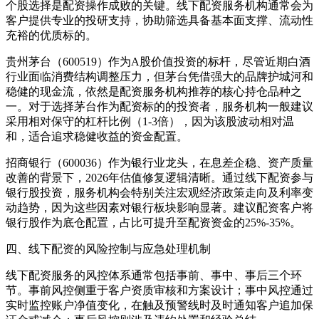
个股选择是配资操作成败的关键。线下配资服务机构通常会为
客户提供专业的投研支持，协助筛选具备基本面支撑、流动性
充裕的优质标的。
贵州茅台（600519）作为A股价值投资的标杆，尽管近期白酒
行业面临消费结构调整压力，但茅台凭借强大的品牌护城河和
稳健的现金流，依然是配资服务机构推荐的核心持仓品种之
一。对于选择茅台作为配资标的的投资者，服务机构一般建议
采用相对保守的杠杆比例（1-3倍），因为该股波动相对温
和，适合追求稳健收益的资金配置。
招商银行（600036）作为银行业龙头，在息差企稳、资产质量
改善的背景下，2026年估值修复逻辑清晰。通过线下配资参与
银行股投资，服务机构会特别关注宏观经济政策走向及利率变
动趋势，因为这些因素对银行板块影响显著。建议配资客户将
银行股作为底仓配置，占比可提升至配资资金的25%-35%。
四、线下配资的风险控制与应急处理机制
线下配资服务的风控体系通常包括事前、事中、事后三个环
节。事前风控侧重于客户资质审核和方案设计；事中风控通过
实时监控账户净值变化，在触及预警线时及时通知客户追加保