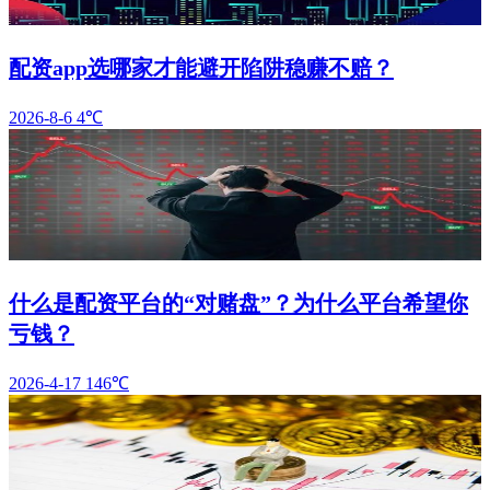
配资app选哪家才能避开陷阱稳赚不赔？
2026-8-6
4℃
什么是配资平台的“对赌盘”？为什么平台希望你
亏钱？
2026-4-17
146℃