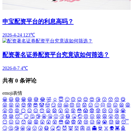
申宝配资平台的利息高吗？
2026-4-24
123℃
配资著名证券配资平台究竟该如何筛选？
2026-8-7
4℃
共有
0
条评论
emoji表情
😀
😃
😄
😁
😆
😅
😂
🤣
☺️
😇
🙂
🙃
😉
😌
😍
😘
😗
😙
😚
😋
😜
😝
😛
🤑
🤓
😎
🤡
🤠
😏
😒
🤗
😞
😔
😟
😕
🙁
☹️
😣
😖
😫
😩
😤
😠
😡
😶
😐
😑
😯
😦
😧
😮
😲
😵
😳
😱
😨
😰
😢
😥
🤤
😭
😓
😪
😴
🙄
🤔
🤥
😬
🤐
🤢
🤧
😷
🤒
🤕
😣
😖
😫
😩
😤
😠
😡
😶
😐
😑
😯
😦
😧
😮
😲
😵
😳
😱
😨
😰
😢
😥
🤤
😭
😓
😪
😴
🙄
🤔
🤥
😬
🤐
🤢
🤧
😷
🤒
🤕
😈
👿
👹
👺
💩
👻
💀
☠️
👽
👾
🤖