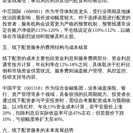
证金或减仓；事后风控则涉及违约处置和经验总结。
中芯国际（688981）作为半导体制造龙头，受行业周期及地缘
政治因素影响，股价波动幅度较大。对于选择该股进行配资的
投资者，服务机构会设置更为严格的预警机制，预警线通常设
定在账户净值的115%-120%，平仓线设定在110%-112%，以确
保在市场剧烈波动时能够及时止损。
五、线下配资服务的费用结构与成本核算
线下配资的成本主要包括资金利息和服务费两部分。资金利息
通常按月计算，年化利率在12%-18%之间，具体取决于杠杆比
例和市场资金供需状况。服务费则涵盖账户管理、风控监控、
投研支持等内容。
中国平安（601318）作为综合金融集团，业务涵盖保险、银
行、资产管理等多个领域，具备较强的抗周期能力。投资者在
通过线下配资参与平安投资时，需综合考量配资成本与预期收
益。以3倍杠杆、年化15%资金成本计算，若平安股价上涨
20%，扣除利息后实际收益率可达45%左右；但若股价下跌
10%，亏损幅度将扩大至40%。
六、线下配资服务的未来发展趋势