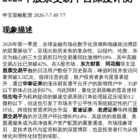
申宝策略配资
2026-7-7
49
7/7
现象描述
2026年第一季度，全球金融市场在数字化浪潮和地缘政治博弈
的双重驱动下，呈现出前所未有的复杂性。以纽约、伦敦、东
京为核心的三大交易所日均交易量同比激增约18%，其中高频
交易占比已突破42%。在A股市场，
东方财富
、
同花顺
等主流
股票交易平台
的日活用户数创下历史新高，峰值时段并发访问
量突破3.2亿次。值得注意的是，散户投资者参与度显著提
升，通过
华泰证券
的涨乐财富通平台开户的新增用户中，35岁
以下群体占比达到67%。与此同时，量化交易策略的普及使得
恒生电子
为机构提供的极速交易系统订单处理延迟压缩至0.2
微秒以下，但这也引发了市场关于公平性与系统稳定性的广泛
讨论。跨境投资需求同步升温，
富途证券
、
老虎证券
等跨境
股
票交易平台
的月活用户环比增长约14%，其提供的港股通、美
股通服务成为高净值客户资产配置的重要通道。市场现象背
后，是技术迭代与监管框架的深度博弈，也是投资者行为从情
绪化向理性化转型的缩影。