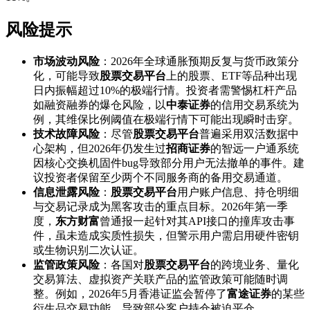
风险提示
市场波动风险
：2026年全球通胀预期反复与货币政策分
化，可能导致
股票交易平台
上的股票、ETF等品种出现
日内振幅超过10%的极端行情。投资者需警惕杠杆产品
如融资融券的爆仓风险，以
中泰证券
的信用交易系统为
例，其维保比例阈值在极端行情下可能出现瞬时击穿。
技术故障风险
：尽管
股票交易平台
普遍采用双活数据中
心架构，但2026年仍发生过
招商证券
的智远一户通系统
因核心交换机固件bug导致部分用户无法撤单的事件。建
议投资者保留至少两个不同服务商的备用交易通道。
信息泄露风险
：
股票交易平台
用户账户信息、持仓明细
与交易记录成为黑客攻击的重点目标。2026年第一季
度，
东方财富
曾通报一起针对其API接口的撞库攻击事
件，虽未造成实质性损失，但警示用户需启用硬件密钥
或生物识别二次认证。
监管政策风险
：各国对
股票交易平台
的跨境业务、量化
交易算法、虚拟资产关联产品的监管政策可能随时调
整。例如，2026年5月香港证监会暂停了
富途证券
的某些
衍生品交易功能，导致部分客户持仓被迫平仓。