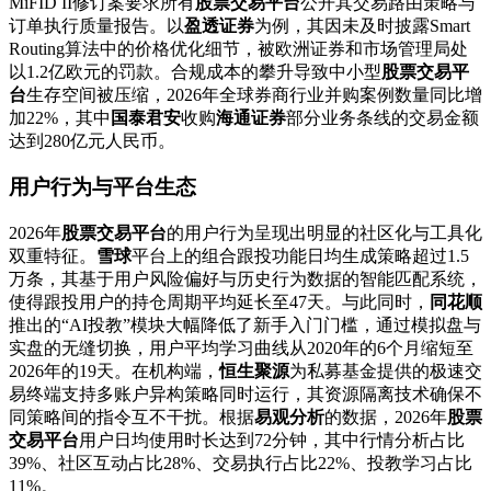
MiFID II修订案要求所有
股票交易平台
公开其交易路由策略与
订单执行质量报告。以
盈透证券
为例，其因未及时披露Smart
Routing算法中的价格优化细节，被欧洲证券和市场管理局处
以1.2亿欧元的罚款。合规成本的攀升导致中小型
股票交易平
台
生存空间被压缩，2026年全球券商行业并购案例数量同比增
加22%，其中
国泰君安
收购
海通证券
部分业务条线的交易金额
达到280亿元人民币。
用户行为与平台生态
2026年
股票交易平台
的用户行为呈现出明显的社区化与工具化
双重特征。
雪球
平台上的组合跟投功能日均生成策略超过1.5
万条，其基于用户风险偏好与历史行为数据的智能匹配系统，
使得跟投用户的持仓周期平均延长至47天。与此同时，
同花顺
推出的“AI投教”模块大幅降低了新手入门门槛，通过模拟盘与
实盘的无缝切换，用户平均学习曲线从2020年的6个月缩短至
2026年的19天。在机构端，
恒生聚源
为私募基金提供的极速交
易终端支持多账户异构策略同时运行，其资源隔离技术确保不
同策略间的指令互不干扰。根据
易观分析
的数据，2026年
股票
交易平台
用户日均使用时长达到72分钟，其中行情分析占比
39%、社区互动占比28%、交易执行占比22%、投教学习占比
11%。