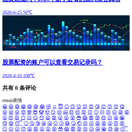
2026-6-25
50℃
股票配资的账户可以查看交易记录吗？
2026-4-16
108℃
共有
0
条评论
emoji表情
😀
😃
😄
😁
😆
😅
😂
🤣
☺️
😇
🙂
🙃
😉
😌
😍
😘
😗
😙
😚
😋
😜
😝
😛
🤑
🤓
😎
🤡
🤠
😏
😒
🤗
😞
😔
😟
😕
🙁
☹️
😣
😖
😫
😩
😤
😠
😡
😶
😐
😑
😯
😦
😧
😮
😲
😵
😳
😱
😨
😰
😢
😥
🤤
😭
😓
😪
😴
🙄
🤔
🤥
😬
🤐
🤢
🤧
😷
🤒
🤕
😣
😖
😫
😩
😤
😠
😡
😶
😐
😑
😯
😦
😧
😮
😲
😵
😳
😱
😨
😰
😢
😥
🤤
😭
😓
😪
😴