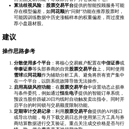
算法歧视风险
：
股票交易平台
提供的智能投顾服务可能
存在模型偏差，如
同花顺
的“问财”功能在推荐股票时，
可能因训练数据中历史涨幅样本的权重偏差，而过度推
荐小盘题材股。
建议
操作思路参考
分散使用多个平台
：将核心交易账户配置在
中信证券
或
华泰证券
等头部券商的自营
股票交易平台
上，同时使用
雪球
或
同花顺
作为辅助分析工具。避免将所有资产集中
在一个平台，以防系统故障导致无法操作。
启用高级风控功能
：在
股票交易平台
中设置动态止损单
与条件委托，例如通过
恒生电子
提供的智能订单系统，
预设当股价跌破20日均线时自动触发卖出指令。同时开
启平台的时间锁与交易额度限制功能。
定期审计交易记录
：利用
股票交易平台
提供的API接口
或导出功能，每月下载交易日志并使用第三方工具与券
商结算数据进行交叉验证。重点关注成交价格是否与行