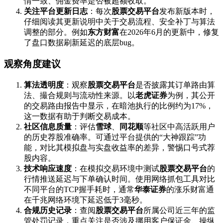
情一致、佣金费率是否被超额收取。
关注平台更新日志
：每次
股票交易平台
发布新版本时，
仔细阅读其更新说明中关于交易流程、安全补丁与算法
调整的部分。例如
东方财富
在2026年6月的更新中，修复
了盘口数据刷新延迟的底层bug。
观察角度建议
算法透明度
：观察
股票交易平台
是否披露其订单路由算
法、撮合规则与流动性来源。以
老虎证券
为例，其公开
的交易路由报告中显示，在暗池执行的比例约为17%，
这一数据有助于判断交易成本。
社区信息质量
：评估
雪球
、
同花顺
等社区中高活跃用户
的历史荐股准确率。可通过平台提供的“大神跟踪”功
能，对比其模拟盘与实盘收益率的差异，警惕口号式荐
股内容。
技术响应速度
：在模拟交易环境中测试
股票交易平台
的
行情推送延迟与下单确认时间。使用网络抓包工具对比
不同平台的TCP握手耗时，通常
华泰证券
的涨乐财富通
在千兆网络环境下延迟低于3毫秒。
合规历史记录
：查阅
股票交易平台
所属公司近三年的监
管处罚记录，重点关注是否涉及挪用客户保证金、操纵