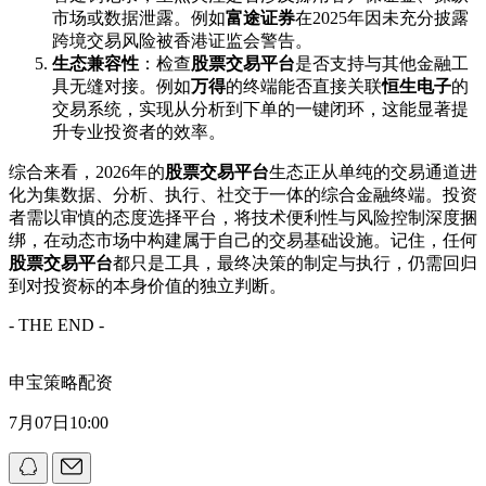
市场或数据泄露。例如
富途证券
在2025年因未充分披露
跨境交易风险被香港证监会警告。
生态兼容性
：检查
股票交易平台
是否支持与其他金融工
具无缝对接。例如
万得
的终端能否直接关联
恒生电子
的
交易系统，实现从分析到下单的一键闭环，这能显著提
升专业投资者的效率。
综合来看，2026年的
股票交易平台
生态正从单纯的交易通道进
化为集数据、分析、执行、社交于一体的综合金融终端。投资
者需以审慎的态度选择平台，将技术便利性与风险控制深度捆
绑，在动态市场中构建属于自己的交易基础设施。记住，任何
股票交易平台
都只是工具，最终决策的制定与执行，仍需回归
到对投资标的本身价值的独立判断。
- THE END -
申宝策略配资
7月07日10:00