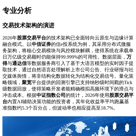
专业分析
交易技术架构的演进
2026年
股票交易平台
的技术架构已全面转向云原生与边缘计算
融合模式。以
中信证券
的信e投系统为例，其采用分布式微服
务架构，将核心交易模块与风控模块解耦，使得系统在承载单
日万亿级交易额时仍能保持99.999%的可用性。数据层面，
万
得
与
通达信
等数据服务商引入了基于大语言模型的实时因子提
取技术，通过自然语言处理解析上市公司公告、行业研报与社
交媒体舆情，将非结构化数据转化为结构化交易信号。量化策
略领域，
聚宽
平台提供的回测引擎已支持纳秒级时间戳的Tick
级数据回放，使得策略开发者能精确模拟高频环境下的滑点与
冲击成本。根据
中证指数公司
的统计，2026年使用
股票交易平
台
内置AI辅助决策功能的投资者，其年化收益率平均跑赢基
准指数约5.3个百分点，但波动率也相应提高至18.7%。