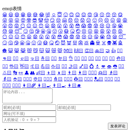
emoji表情
😀
😃
😄
😁
😆
😅
😂
🤣
☺️
😇
🙂
🙃
😉
😌
😍
😘
😗
😙
😚
😋
😜
😝
😛
🤑
🤓
😎
🤡
🤠
😏
😒
🤗
😞
😔
😟
😕
🙁
☹️
😣
😖
😫
😩
😤
😠
😡
😶
😐
😑
😯
😦
😧
😮
😲
😵
😳
😱
😨
😰
😢
😥
🤤
😭
😓
😪
😴
🙄
🤔
🤥
😬
🤐
🤢
🤧
😷
🤒
🤕
😣
😖
😫
😩
😤
😠
😡
😶
😐
😑
😯
😦
😧
😮
😲
😵
😳
😱
😨
😰
😢
😥
🤤
😭
😓
😪
😴
🙄
🤔
🤥
😬
🤐
🤢
🤧
😷
🤒
🤕
😈
👿
👹
👺
💩
👻
💀
☠️
👽
👾
🤖
🎃
😺
😸
😹
😻
😼
😽
🙀
😿
😾
👐🏻
🙌🏻
👏🏻
🙏🏻
🤝
👍
👎🏻
👊🏻
✊🏻
🤛🏻
🤜🏻
🤞🏻
✌🏻
🤘🏻
👌
👈🏻
👉🏻
👆🏻
👇🏻
☝🏻
✋🏻
🤚🏻
🖐🏻
🖖🏻
👋🏻
🤙🏻
💪🏻
🖕🏻
✍🏻
🤳🏻
💅🏻
💍
💄
💋
👄
👅
👂🏻
👃🏻
👣
👀
👤
👥
👶🏻
👦🏻
👧🏻
👨🏻
👩🏻
👱🏻‍♀️
👱🏻
👴🏻
👵🏻
👲🏻
👳🏻‍♀️
👳🏻
👮🏻‍♀️
👮🏻
👷🏻‍♀️
👷🏻
💂🏻‍♀️
💂🏻
🕵🏻‍♀️
🕵🏻
👩🏻‍⚕️
👨🏻‍⚕️
👩🏻‍🌾
👩🏻‍🍳
👨🏻‍🍳
👩🏻‍🎓