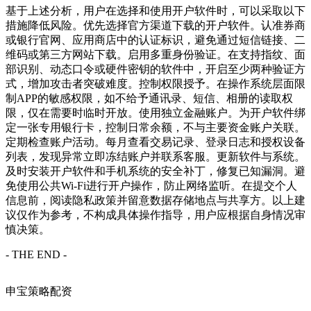
基于上述分析，用户在选择和使用开户软件时，可以采取以下
措施降低风险。优先选择官方渠道下载的开户软件。认准券商
或银行官网、应用商店中的认证标识，避免通过短信链接、二
维码或第三方网站下载。启用多重身份验证。在支持指纹、面
部识别、动态口令或硬件密钥的软件中，开启至少两种验证方
式，增加攻击者突破难度。控制权限授予。在操作系统层面限
制APP的敏感权限，如不给予通讯录、短信、相册的读取权
限，仅在需要时临时开放。使用独立金融账户。为开户软件绑
定一张专用银行卡，控制日常余额，不与主要资金账户关联。
定期检查账户活动。每月查看交易记录、登录日志和授权设备
列表，发现异常立即冻结账户并联系客服。更新软件与系统。
及时安装开户软件和手机系统的安全补丁，修复已知漏洞。避
免使用公共Wi-Fi进行开户操作，防止网络监听。在提交个人
信息前，阅读隐私政策并留意数据存储地点与共享方。以上建
议仅作为参考，不构成具体操作指导，用户应根据自身情况审
慎决策。
- THE END -
申宝策略配资