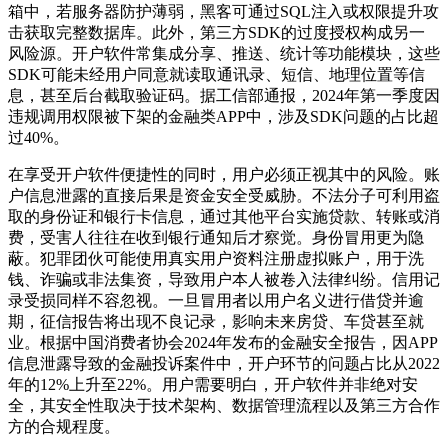
箱中，若服务器防护薄弱，黑客可通过SQL注入或权限提升攻
击获取完整数据库。此外，第三方SDK的过度授权构成另一
风险源。开户软件常集成分享、推送、统计等功能模块，这些
SDK可能未经用户同意就读取通讯录、短信、地理位置等信
息，甚至后台截取验证码。据工信部通报，2024年第一季度因
违规调用权限被下架的金融类APP中，涉及SDK问题的占比超
过40%。
在享受开户软件便捷性的同时，用户必须正视其中的风险。账
户信息泄露的直接后果是资金安全受威胁。不法分子可利用盗
取的身份证和银行卡信息，通过其他平台实施贷款、转账或消
费，受害人往往在收到银行通知后才察觉。身份冒用更为隐
蔽。犯罪团伙可能使用真实用户资料注册虚拟账户，用于洗
钱、诈骗或非法集资，导致用户本人被卷入法律纠纷。信用记
录受损同样不容忽视。一旦冒用者以用户名义进行借贷并逾
期，征信报告将出现不良记录，影响未来房贷、车贷甚至就
业。根据中国消费者协会2024年发布的金融安全报告，因APP
信息泄露导致的金融投诉案件中，开户环节的问题占比从2022
年的12%上升至22%。用户需要明白，开户软件并非绝对安
全，其安全性取决于技术架构、数据管理流程以及第三方合作
方的合规程度。