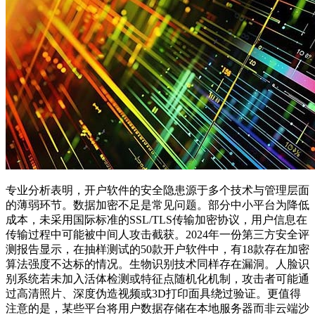
专业分析表明，开户软件的安全隐患源于多个技术与管理层面
的薄弱环节。数据加密不足是常见问题。部分中小平台为降低
成本，未采用国际标准的SSL/TLS传输加密协议，用户信息在
传输过程中可能被中间人攻击截获。2024年一份第三方安全评
测报告显示，在抽样测试的50款开户软件中，有18款存在加密
算法强度不达标的情况。生物识别技术同样存在漏洞。人脸识
别系统若未加入活体检测或特征点随机化机制，攻击者可能通
过高清照片、深度伪造视频或3D打印面具绕过验证。更值得
注意的是，某些平台将用户数据存储在本地服务器而非云端沙