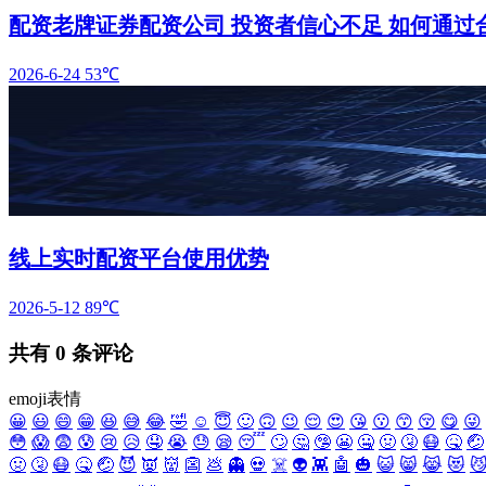
配资老牌证券配资公司 投资者信心不足 如何通
2026-6-24
53℃
线上实时配资平台使用优势
2026-5-12
89℃
共有
0
条评论
emoji表情
😀
😃
😄
😁
😆
😅
😂
🤣
☺️
😇
🙂
🙃
😉
😌
😍
😘
😗
😙
😚
😋
😜
😳
😱
😨
😰
😢
😥
🤤
😭
😓
😪
😴
🙄
🤔
🤥
😬
🤐
🤢
🤧
😷
🤒
🤕
🤢
🤧
😷
🤒
🤕
😈
👿
👹
👺
💩
👻
💀
☠️
👽
👾
🤖
🎃
😺
😸
😹
😻
