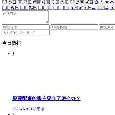
✋🏻
🤚🏻
🖐🏻
🖖🏻
👋🏻
🤙🏻
💪🏻
🖕🏻
✍🏻
🤳🏻
💅🏻
💍
💄
💋
👄
👷🏻‍♀️
👷🏻
💂🏻‍♀️
💂🏻
🕵🏻‍♀️
🕵🏻
👩🏻‍⚕️
👨🏻‍⚕️
👩🏻‍🌾
👩🏻‍🍳
👨🏻‍🍳
👩
今日热门
1
股票配资的账户穿仓了怎么办？
2026-4-16
178阅读
2