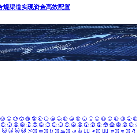
过合规渠道实现资金高效配置
😝
😛
🤑
🤓
😎
🤡
🤠
😏
😒
🤗
😞
😔
😟
😕
🙁
☹️
😣
😖
😫
😩
😤

😣
😖
😫
😩
😤
😠
😡
😶
😐
😑
😯
😦
😧
😮
😲
😵
😳
😱
😨
😰
😢

😽
🙀
😿
😾
👐🏻
🙌🏻
👏🏻
🙏🏻
🤝
👍
👎🏻
👊🏻
✊🏻
🤛🏻
🤜🏻
🤞