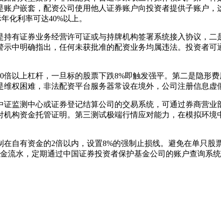
是账户嵌套，配资公司使用他人证券账户向投资者提供子账户，
年化利率可达40%以上。
是持有证券业务经营许可证或与持牌机构签署系统接入协议，二
动警示中明确指出，任何未获批准的配资业务均属违法。投资者可
0倍以上杠杆，一旦标的股票下跌8%即触发强平。第二是隐形
是维权困难，非法配资平台服务器常设在境外，公司注册信息虚
中证监测中心或证券登记结算公司的交易系统，可通过券商营业
付机构资金托管证明。第三测试极端行情应对能力，在模拟环境
在自有资金的2倍以内，设置8%的强制止损线。避免在单只股票
资金流水，定期通过中国证券投资者保护基金公司的账户查询系