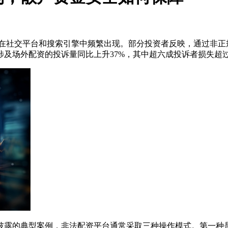
告在社交平台和搜索引擎中频繁出现。部分投资者反映，通过非
年涉及场外配资的投诉量同比上升37%，其中超六成投诉者损失超
披露的典型案例，非法配资平台通常采取三种操作模式。第一种