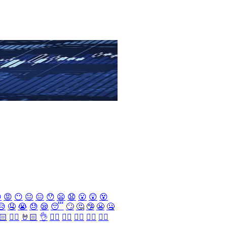

😡
😶
😐
😑
😯
😦
😧
😮
😲
😵
😥
🤤
😭
😓
😪
😴
🙄
🤔
🤥
😬
🤐
🏻
✌🏻
🤘🏻
👌
👈🏻
👉🏻
👆🏻
👇🏻
☝🏻