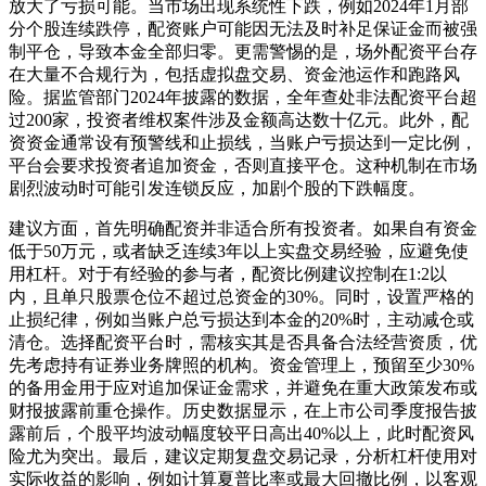
放大了亏损可能。当市场出现系统性下跌，例如2024年1月部
分个股连续跌停，配资账户可能因无法及时补足保证金而被强
制平仓，导致本金全部归零。更需警惕的是，场外配资平台存
在大量不合规行为，包括虚拟盘交易、资金池运作和跑路风
险。据监管部门2024年披露的数据，全年查处非法配资平台超
过200家，投资者维权案件涉及金额高达数十亿元。此外，配
资资金通常设有预警线和止损线，当账户亏损达到一定比例，
平台会要求投资者追加资金，否则直接平仓。这种机制在市场
剧烈波动时可能引发连锁反应，加剧个股的下跌幅度。
建议方面，首先明确配资并非适合所有投资者。如果自有资金
低于50万元，或者缺乏连续3年以上实盘交易经验，应避免使
用杠杆。对于有经验的参与者，配资比例建议控制在1:2以
内，且单只股票仓位不超过总资金的30%。同时，设置严格的
止损纪律，例如当账户总亏损达到本金的20%时，主动减仓或
清仓。选择配资平台时，需核实其是否具备合法经营资质，优
先考虑持有证券业务牌照的机构。资金管理上，预留至少30%
的备用金用于应对追加保证金需求，并避免在重大政策发布或
财报披露前重仓操作。历史数据显示，在上市公司季度报告披
露前后，个股平均波动幅度较平日高出40%以上，此时配资风
险尤为突出。最后，建议定期复盘交易记录，分析杠杆使用对
实际收益的影响，例如计算夏普比率或最大回撤比例，以客观