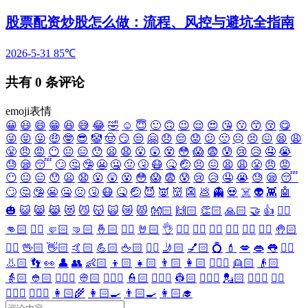
股票配资炒股怎么做：流程、风控与避坑全指南
2026-5-31
85℃
共有
0
条评论
emoji表情
😀
😃
😄
😁
😆
😅
😂
🤣
☺️
😇
🙂
🙃
😉
😌
😍
😘
😗
😙
😚
😋
😜
😝
😛
🤑
🤓
😎
🤡
🤠
😏
😒
🤗
😞
😔
😟
😕
🙁
☹️
😣
😖
😫
😩
😤
😠
😡
😶
😐
😑
😯
😦
😧
😮
😲
😵
😳
😱
😨
😰
😢
😥
🤤
😭
😓
😪
😴
🙄
🤔
🤥
😬
🤐
🤢
🤧
😷
🤒
🤕
😣
😖
😫
😩
😤
😠
😡
😶
😐
😑
😯
😦
😧
😮
😲
😵
😳
😱
😨
😰
😢
😥
🤤
😭
😓
😪
😴
🙄
🤔
🤥
😬
🤐
🤢
🤧
😷
🤒
🤕
😈
👿
👹
👺
💩
👻
💀
☠️
👽
👾
🤖
🎃
😺
😸
😹
😻
😼
😽
🙀
😿
😾
👐🏻
🙌🏻
👏🏻
🙏🏻
🤝
👍
👎🏻
👊🏻
✊🏻
🤛🏻
🤜🏻
🤞🏻
✌🏻
🤘🏻
👌
👈🏻
👉🏻
👆🏻
👇🏻
☝🏻
✋🏻
🤚🏻
🖐🏻
🖖🏻
👋🏻
🤙🏻
💪🏻
🖕🏻
✍🏻
🤳🏻
💅🏻
💍
💄
💋
👄
👅
👂🏻
👃🏻
👣
👀
👤
👥
👶🏻
👦🏻
👧🏻
👨🏻
👩🏻
👱🏻‍♀️
👱🏻
👴🏻
👵🏻
👲🏻
👳🏻‍♀️
👳🏻
👮🏻‍♀️
👮🏻
👷🏻‍♀️
👷🏻
💂🏻‍♀️
💂🏻
🕵🏻‍♀️
🕵🏻
👩🏻‍⚕️
👨🏻‍⚕️
👩🏻‍🌾
👩🏻‍🍳
👨🏻‍🍳
👩🏻‍🎓