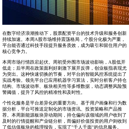
在数字经济浪潮推动下，股票配资平台的技术升级和服务创新
持续加速。本周A股市场维持震荡格局，个股分化极为严重，
平台能否通过科技手段提升服务质效，成为吸引和留住用户的
核心竞争力。
本周市场行情跌宕起伏。周初受外围市场波动影响，A股低开
低走；后半周在政策面利好刺激下展开反弹，创业板指表现尤
为突出。这种快速切换的节奏，对平台的智能风控系统提出了
实战考验。领先平台已应用机器学习算法，实时分析客户持仓
结构、市场波动率、板块相关性等多维数据，动态调整风险预
警阈值，提升了风控的精准性和及时性。
个性化服务是平台差异化的重要方向。基于用户画像和行为数
据分析，平台可推送定制化的市场资讯、投资策略和产品推
荐。本周新能源板块异动期间，持仓偏向该领域的用户收到了
及时的行情提醒和产业链分析，而偏好价值投资的用户则收到
了低估值板块的梳理报告，实现了"千人千面"的信息服务。