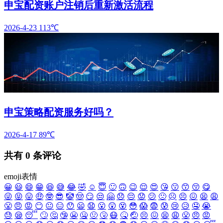
申宝配资账户注销后重新激活流程
2026-4-23
113℃
申宝策略配资服务好吗？
2026-4-17
89℃
共有
0
条评论
emoji表情
😀
😃
😄
😁
😆
😅
😂
🤣
☺️
😇
🙂
🙃
😉
😌
😍
😘
😗
😙
😚
😋
😜
😝
😛
🤑
🤓
😎
🤡
🤠
😏
😒
🤗
😞
😔
😟
😕
🙁
☹️
😣
😖
😫
😩
😤
😠
😡
😶
😐
😑
😯
😦
😧
😮
😲
😵
😳
😱
😨
😰
😢
😥
🤤
😭
😓
😪
😴
🙄
🤔
🤥
😬
🤐
🤢
🤧
😷
🤒
🤕
😣
😖
😫
😩
😤
😠
😡