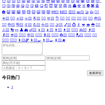
😶
😐
😑
😯
😦
😧
😮
😲
😵
😳
😱
😨
😰
😢
😥
🤤
😭
😓
😪
😴
🙄
🤔
🤥
😬
🤐
🤢
🤧
😷
🤒
🤕
😈
👿
👹
👺
💩
👻
💀
☠️
👽
👾
🤖
🎃
😺
😸
😹
😻
😼
😽
🙀
😿
😾
👐🏻
🙌🏻
👏🏻
🙏🏻
🤝
👍
👎🏻
👊🏻
✊🏻
🤛🏻
🤜🏻
🤞🏻
✌🏻
🤘🏻
👌
👈🏻
👉🏻
👆🏻
👇🏻
☝🏻
✋🏻
🤚🏻
🖐🏻
🖖🏻
👋🏻
🤙🏻
💪🏻
🖕🏻
✍🏻
🤳🏻
💅🏻
💍
💄
💋
👄
👅
👂🏻
👃🏻
👣
👀
👤
👥
👶🏻
👦🏻
👧🏻
👨🏻
👩🏻
👱🏻‍♀️
👱🏻
👴🏻
👵🏻
👲🏻
👳🏻‍♀️
👳🏻
👮🏻‍♀️
👮🏻
👷🏻‍♀️
👷🏻
💂🏻‍♀️
💂🏻
🕵🏻‍♀️
🕵🏻
👩🏻‍⚕️
👨🏻‍⚕️
👩🏻‍🌾
👩🏻‍🍳
👨🏻‍🍳
👩🏻‍🎓
今日热门
1