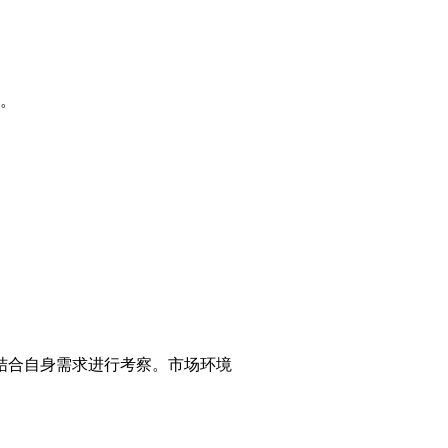
。
结合自身需求进行考察。市场环境