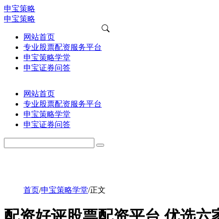
申宝策略
申宝策略
网站首页
专业股票配资服务平台
申宝策略学堂
申宝证券问答
网站首页
专业股票配资服务平台
申宝策略学堂
申宝证券问答
首页
/
申宝策略学堂
/
正文
配资好评股票配资平台 优选六