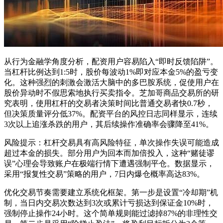
从行为金融学角度分析，配资用户容易陷入“即时反馈陷阱”。
当杠杆比例达到1:5时，股价每波动1%即对应本金5%的盈亏变
化。这种强烈的刺激会激活大脑中的多巴胺系统，促使用户在
股价异动时不假思索地执行买卖指令。芝加哥商品交易所的研
究表明，使用杠杆的交易者决策时间比普通交易者快0.7秒，
但决策质量评分低37%。配资平台的风控日志同样显示，连续
3次以上追涨杀跌的用户，其后续操作准确率会骤降至41%。
风险提示：杠杆交易具有高风险特征，单次操作失误可能造成
超过本金的损失。部分用户为回本而加倍投入，这种“赌徒谬
误”心理会导致账户在极端行情下遭遇强制平仓。数据显示，
采用“报复性交易”策略的用户，7日内爆仓概率高达83%。
优化交易节奏需要建立系统化框架。第一步是设置“冷却期”机
制，当日内交易次数达到3次或累计亏损达到保证金10%时，
强制停止操作24小时。这个简单规则能过滤掉87%的非理性交