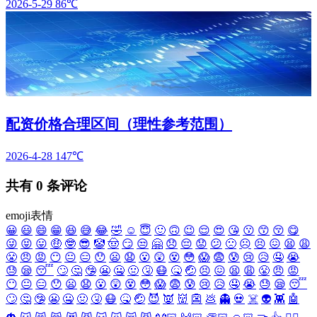
2026-5-29
86℃
配资价格合理区间（理性参考范围）
2026-4-28
147℃
共有
0
条评论
emoji表情
😀
😃
😄
😁
😆
😅
😂
🤣
☺️
😇
🙂
🙃
😉
😌
😍
😘
😗
😙
😚
😋
😜
😝
😛
🤑
🤓
😎
🤡
🤠
😏
😒
🤗
😞
😔
😟
😕
🙁
☹️
😣
😖
😫
😩
😤
😠
😡
😶
😐
😑
😯
😦
😧
😮
😲
😵
😳
😱
😨
😰
😢
😥
🤤
😭
😓
😪
😴
🙄
🤔
🤥
😬
🤐
🤢
🤧
😷
🤒
🤕
😣
😖
😫
😩
😤
😠
😡
😶
😐
😑
😯
😦
😧
😮
😲
😵
😳
😱
😨
😰
😢
😥
🤤
😭
😓
😪
😴
🙄
🤔
🤥
😬
🤐
🤢
🤧
😷
🤒
🤕
😈
👿
👹
👺
💩
👻
💀
☠️
👽
👾
🤖