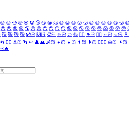
😝
😛
🤑
🤓
😎
🤡
🤠
😏
😒
🤗
😞
😔
😟
😕
🙁
☹️
😣
😖
😫
😩
😤

😣
😖
😫
😩
😤
😠
😡
😶
😐
😑
😯
😦
😧
😮
😲
😵
😳
😱
😨
😰
😢

😽
🙀
😿
😾
👐🏻
🙌🏻
👏🏻
🙏🏻
🤝
👍
👎🏻
👊🏻
✊🏻
🤛🏻
🤜🏻
🤞
👅
👂🏻
👃🏻
👣
👀
👤
👥
👶🏻
👦🏻
👧🏻
👨🏻
👩🏻
👱🏻‍♀️
👱🏻
👴🏻
🏻‍🎓