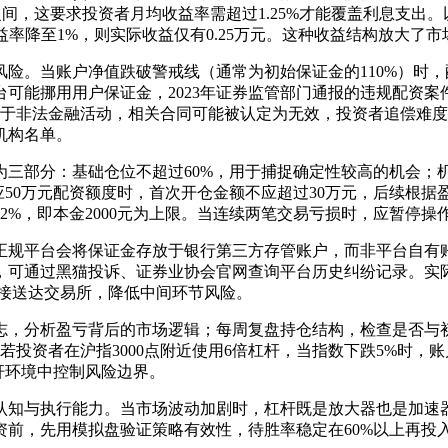
之间，这要求投资者月均收益率需超过1.25%才能覆盖利息支出。
收益率降至1%，则实际收益仅有0.25万元。这种收益结构放大了
险。当账户净值跌破警戒线（通常为初始保证金的110%）时
可能挪用用户保证金，2023年证券监管部门通报的违规配资案
属于非法金融活动，相关合同可能被认定为无效，投资者追偿难
机构名单。
三部分：基础仓位不超过60%，用于捕捉确定性较高的机会；机
应50万元配资额度时，首次开仓金额不应超过30万元，后续根
2%，即本金2000元为上限。当连续两笔交易亏损时，应暂停操
正规平台会将保证金存放于银行第三方存管账户，而非平台自有
，可通过黑猫投诉、证券业协会官网查询平台历史纠纷记录。实
直接送达交易所，降低中间环节风险。
志，分析盈亏背后的市场逻辑；每周复盘持仓结构，检查是否与
若投资者在沪指3000点附近使用6倍杠杆，当指数下跌5%时，账
杆环境中控制风险边界。
认知与执行能力。当市场波动加剧时，杠杆既是放大器也是加速
资前，先用模拟盘验证策略有效性，待胜率稳定在60%以上再投