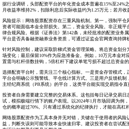
据行业调研，头部配资平台的年化资金成本普遍在15%至24%
月收益率维持2%，扣除利息后实际收益约为1.25万元；若月
风险提示：网络股票配资存在三重风险机制。第一，强制平仓风
资者可能面临本金全部损失。第二，资金安全风险。非正规平台
律合规风险。根据《证券法》第142条，未经批准的配资业务
平台是否具备融资融券业务资质，可通过证监会官网查询持牌
针对风险控制，建议采取阶梯式资金管理策略。将总资金划分为
场变化；最后保留10%作为应急准备金。例如，10万元本金对
置需与杠杆倍数挂钩，5倍杠杆下建议单笔亏损不超过总资金的
选择配资平台时，需关注三个核心指标。一是资金存管模式，
平台会明确公示预警线、平仓线计算方式。三是用户反馈机制
主经纪商系统（PB系统）的平台，这类平台能实现交易指令
投资者自身需要建立完整的交易体系。这包括每日记录交易日
试，模拟极端行情下的账户表现。以2024年1月市场回调为例，
仓的概率超过70%。只有通过系统化的纪律执行，才能在高杠
网络股票配资作为工具本身并无对错，关键在于使用者的风险
益，判断失误则可能导致本金快速归零。建议投资者在尝试配