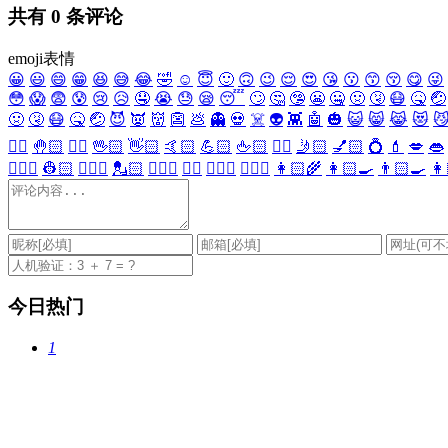
共有
0
条评论
emoji表情
😀
😃
😄
😁
😆
😅
😂
🤣
☺️
😇
🙂
🙃
😉
😌
😍
😘
😗
😙
😚
😋
😜
😳
😱
😨
😰
😢
😥
🤤
😭
😓
😪
😴
🙄
🤔
🤥
😬
🤐
🤢
🤧
😷
🤒
🤕
🤢
🤧
😷
🤒
🤕
😈
👿
👹
👺
💩
👻
💀
☠️
👽
👾
🤖
🎃
😺
😸
😹
😻

✋🏻
🤚🏻
🖐🏻
🖖🏻
👋🏻
🤙🏻
💪🏻
🖕🏻
✍🏻
🤳🏻
💅🏻
💍
💄
💋
👄
👷🏻‍♀️
👷🏻
💂🏻‍♀️
💂🏻
🕵🏻‍♀️
🕵🏻
👩🏻‍⚕️
👨🏻‍⚕️
👩🏻‍🌾
👩🏻‍🍳
👨🏻‍🍳
👩
今日热门
1