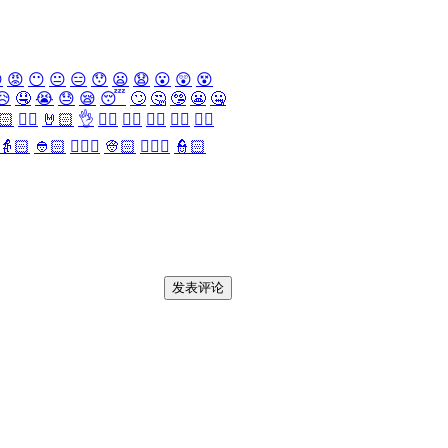

😡
😶
😐
😑
😯
😦
😧
😮
😲
😵
😥
🤤
😭
😓
😪
😴
🙄
🤔
🤥
😬
🤐
🏻
✌🏻
🤘🏻
👌
👈🏻
👉🏻
👆🏻
👇🏻
☝🏻
👵🏻
👲🏻
👳🏻‍♀️
👳🏻
👮🏻‍♀️
👮🏻