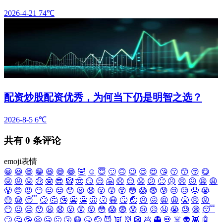
2026-4-21
74℃
配资炒股配资优秀，为何当下仍是明智之选？
2026-8-5
6℃
共有
0
条评论
emoji表情
😀
😃
😄
😁
😆
😅
😂
🤣
☺️
😇
🙂
🙃
😉
😌
😍
😘
😗
😙
😚
😋
😜
😝
😛
🤑
🤓
😎
🤡
🤠
😏
😒
🤗
😞
😔
😟
😕
🙁
☹️
😣
😖
😫
😩
😤
😠
😡
😶
😐
😑
😯
😦
😧
😮
😲
😵
😳
😱
😨
😰
😢
😥
🤤
😭
😓
😪
😴
🙄
🤔
🤥
😬
🤐
🤢
🤧
😷
🤒
🤕
😣
😖
😫
😩
😤
😠
😡
😶
😐
😑
😯
😦
😧
😮
😲
😵
😳
😱
😨
😰
😢
😥
🤤
😭
😓
😪
😴
🙄
🤔
🤥
😬
🤐
🤢
🤧
😷
🤒
🤕
😈
👿
👹
👺
💩
👻
💀
☠️
👽
👾
🤖