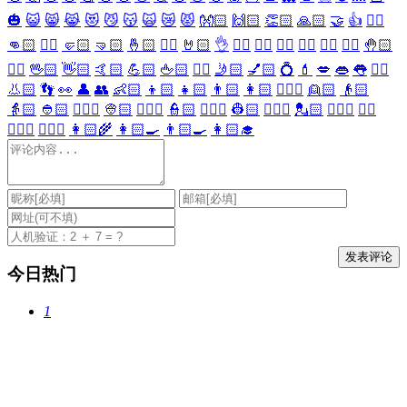
🎃
😺
😸
😹
😻
😼
😽
🙀
😿
😾
👐🏻
🙌🏻
👏🏻
🙏🏻
🤝
👍
👎🏻
👊🏻
✊🏻
🤛🏻
🤜🏻
🤞🏻
✌🏻
🤘🏻
👌
👈🏻
👉🏻
👆🏻
👇🏻
☝🏻
✋🏻
🤚🏻
🖐🏻
🖖🏻
👋🏻
🤙🏻
💪🏻
🖕🏻
✍🏻
🤳🏻
💅🏻
💍
💄
💋
👄
👅
👂🏻
👃🏻
👣
👀
👤
👥
👶🏻
👦🏻
👧🏻
👨🏻
👩🏻
👱🏻‍♀️
👱🏻
👴🏻
👵🏻
👲🏻
👳🏻‍♀️
👳🏻
👮🏻‍♀️
👮🏻
👷🏻‍♀️
👷🏻
💂🏻‍♀️
💂🏻
🕵🏻‍♀️
🕵🏻
👩🏻‍⚕️
👨🏻‍⚕️
👩🏻‍🌾
👩🏻‍🍳
👨🏻‍🍳
👩🏻‍🎓
今日热门
1