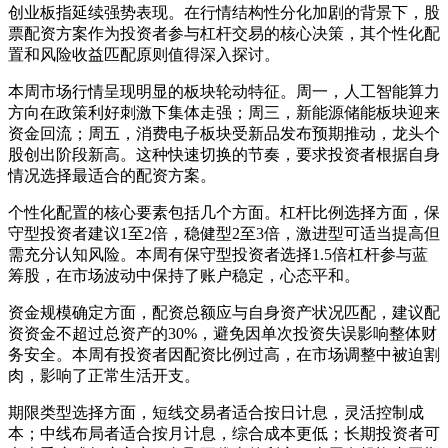
创业板指延续强势表现。在行情结构性分化加剧的背景下，股
票配资方案作为投资者参与杠杆交易的核心决策，其个性化配
置和风险收益匹配原则值得深入探讨。
本周市场行情呈现明显的板块轮动特征。周一，人工智能算力
方向在政策利好刺激下集体走强；周三，新能源储能板块迎来
资金回流；周五，消费电子板块受新品发布预期推动，龙头个
股创出阶段新高。这种快速切换的节奏，要求投资者根据自身
情况选择最适合的配资方案。
个性化配置的核心要素包括几个方面。杠杆比例选择方面，保
守型投资者建议1至2倍，稳健型2至3倍，激进型可适当提高但
需充分认知风险。本周有保守型投资者选择1.5倍杠杆参与蓝
筹股，在市场波动中保持了账户稳定，心态平和。
资金规模确定方面，配资总额应与自身资产状况匹配，建议配
资资金不超过总资产的30%，避免因单次投资失误影响整体财
务安全。本周有投资者因配资比例过高，在市场调整中被迫割
肉，影响了正常生活开支。
期限类型选择方面，短线交易者适合按日计息，灵活控制成
本；中线布局者适合按月计息，综合成本更低；长期投资者可