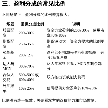
三、盈利分成的常见比例
不同场景下，盈利分成的比例差异很大。
场景
常见分成比例
说明
股票配
资金方拿盈利的20%-30%，使用者
20%-30%
资
拿70%-80%
期货配
期货波动大，资金方要求的比例更
25%-35%
资
高
私募基
盈利部分抽20%作为业绩报酬，另
20%+2%
金
收2%管理费
达人拿30%-70%，MCN拿剩余部
达人与
30%-70%
MCN
分
合伙人
50%-50% 或
双方按出资或能力协商
交易
60%-40%
外汇跟
信号提供方拿盈利的10%-25%
10%-25%
单
比例没有统一标准，关键看双方的议价能力和市场惯例。