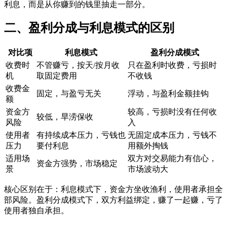
利息，而是从你赚到的钱里抽走一部分。
二、盈利分成与利息模式的区别
对比项
利息模式
盈利分成模式
收费时
不管赚亏，按天/按月收
只在盈利时收费，亏损时
机
取固定费用
不收钱
收费金
固定，与盈亏无关
浮动，与盈利金额挂钩
额
资金方
较高，亏损时没有任何收
较低，旱涝保收
风险
入
使用者
有持续成本压力，亏钱也
无固定成本压力，亏钱不
压力
要付利息
用额外掏钱
适用场
双方对交易能力有信心，
资金方强势，市场稳定
景
市场波动大
核心区别在于：利息模式下，资金方坐收渔利，使用者承担全
部风险。盈利分成模式下，双方利益绑定，赚了一起赚，亏了
使用者独自承担。