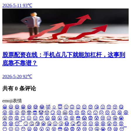
2026-5-11
93℃
股票配资在线：手机点几下就能加杠杆，这事到
底靠不靠谱？
2026-5-20
92℃
共有
0
条评论
emoji表情
😀
😃
😄
😁
😆
😅
😂
🤣
☺️
😇
🙂
🙃
😉
😌
😍
😘
😗
😙
😚
😋
😜
😝
😛
🤑
🤓
😎
🤡
🤠
😏
😒
🤗
😞
😔
😟
😕
🙁
☹️
😣
😖
😫
😩
😤
😠
😡
😶
😐
😑
😯
😦
😧
😮
😲
😵
😳
😱
😨
😰
😢
😥
🤤
😭
😓
😪
😴
🙄
🤔
🤥
😬
🤐
🤢
🤧
😷
🤒
🤕
😣
😖
😫
😩
😤
😠
😡
😶
😐
😑
😯
😦
😧
😮
😲
😵
😳
😱
😨
😰
😢
😥
🤤
😭
😓
😪
😴