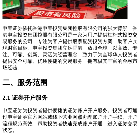
申宝证券依托香港申宝投资集团控股有限公司的强大背景，香
港申宝投资集团控股有限公司是一家为用户提供杠杆式投资交
易服务的公司，专注为客户提供股票配资投资方案，助客户实
现财富目标。申宝投资集团立足香港，放眼全球，以高效、专
注、可靠、创新、灵活为经营理念，致力于为全球华人投资者
提供安全可靠、优质便捷的交易服务，拥有极其丰富的金融市
场经验。
二、服务范围
2.1 证券开户服务
申宝证券为投资者提供便捷的证券账户开户服务。投资者可通
过申宝证券官方网站或线下营业网点办理账户开户手续。开户
流程规范高效，帮助投资者快速完成账户开通，进入证券交易
状态。