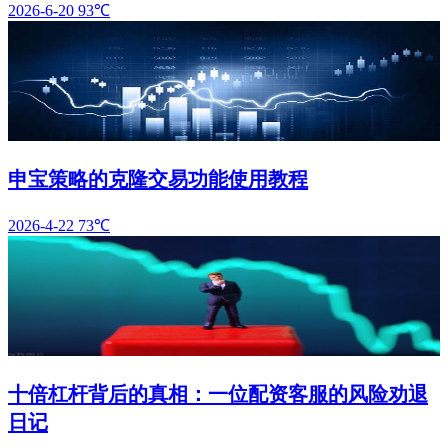
2026-6-20
93℃
申宝策略的克隆交易功能使用教程
2026-4-22
73℃
十倍杠杆背后的真相：一位配资客服的风险劝退
日记