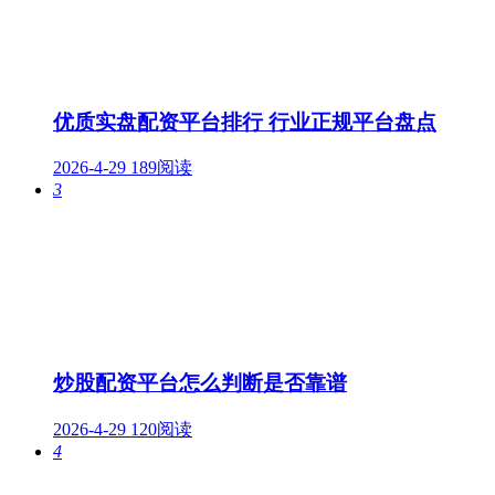
优质实盘配资平台排行 行业正规平台盘点
2026-4-29
189阅读
3
炒股配资平台怎么判断是否靠谱
2026-4-29
120阅读
4