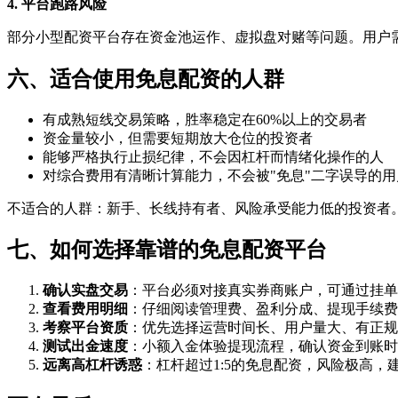
4. 平台跑路风险
部分小型配资平台存在资金池运作、虚拟盘对赌等问题。用户
六、适合使用免息配资的人群
有成熟短线交易策略，胜率稳定在60%以上的交易者
资金量较小，但需要短期放大仓位的投资者
能够严格执行止损纪律，不会因杠杆而情绪化操作的人
对综合费用有清晰计算能力，不会被"免息"二字误导的用
不适合的人群：新手、长线持有者、风险承受能力低的投资者
七、如何选择靠谱的免息配资平台
确认实盘交易
：平台必须对接真实券商账户，可通过挂单
查看费用明细
：仔细阅读管理费、盈利分成、提现手续费
考察平台资质
：优先选择运营时间长、用户量大、有正规
测试出金速度
：小额入金体验提现流程，确认资金到账时
远离高杠杆诱惑
：杠杆超过1:5的免息配资，风险极高，