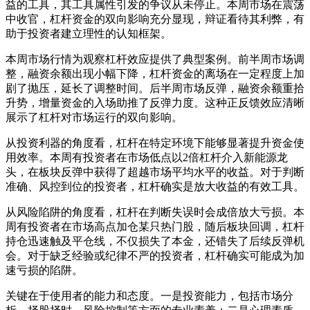
益的工具，其工具属性引发的争议从未停止。本周市场在震荡
中收官，杠杆资金的双向影响充分显现，辩证看待其利弊，有
助于投资者建立理性的认知框架。
本周市场行情为观察杠杆效应提供了典型案例。前半周市场调
整，融资余额出现小幅下降，杠杆资金的离场在一定程度上加
剧了抛压，延长了调整时间。后半周市场反弹，融资余额重拾
升势，增量资金的入场助推了反弹力度。这种正反馈效应清晰
展示了杠杆对市场运行的双向影响。
从投资利器的角度看，杠杆在特定环境下能够显著提升资金使
用效率。本周有投资者在市场低点以2倍杠杆介入新能源龙
头，在板块反弹中获得了超越市场平均水平的收益。对于判断
准确、风控到位的投资者，杠杆确实是放大收益的有效工具。
从风险陷阱的角度看，杠杆在判断失误时会成倍放大亏损。本
周有投资者在市场高点加仓某只热门股，随后板块回调，杠杆
持仓迅速触及平仓线，不仅损失了本金，还错失了后续反弹机
会。对于缺乏经验或纪律不严的投资者，杠杆确实可能成为加
速亏损的陷阱。
关键在于使用者的能力和态度。一是投资能力，包括市场分