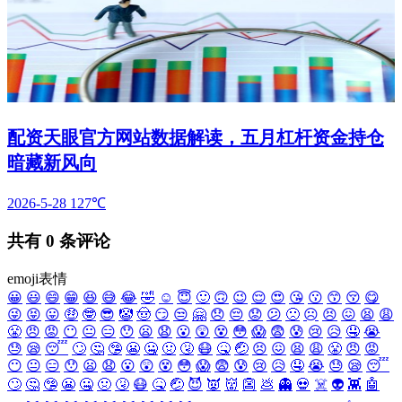
配资天眼官方网站数据解读，五月杠杆资金持仓
暗藏新风向
2026-5-28
127℃
共有
0
条评论
emoji表情
😀
😃
😄
😁
😆
😅
😂
🤣
☺️
😇
🙂
🙃
😉
😌
😍
😘
😗
😙
😚
😋
😜
😝
😛
🤑
🤓
😎
🤡
🤠
😏
😒
🤗
😞
😔
😟
😕
🙁
☹️
😣
😖
😫
😩
😤
😠
😡
😶
😐
😑
😯
😦
😧
😮
😲
😵
😳
😱
😨
😰
😢
😥
🤤
😭
😓
😪
😴
🙄
🤔
🤥
😬
🤐
🤢
🤧
😷
🤒
🤕
😣
😖
😫
😩
😤
😠
😡
😶
😐
😑
😯
😦
😧
😮
😲
😵
😳
😱
😨
😰
😢
😥
🤤
😭
😓
😪
😴
🙄
🤔
🤥
😬
🤐
🤢
🤧
😷
🤒
🤕
😈
👿
👹
👺
💩
👻
💀
☠️
👽
👾
🤖