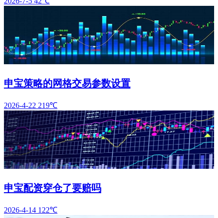
2026-7-5
42℃
申宝策略的网格交易参数设置
2026-4-22
219℃
申宝配资穿仓了要赔吗
2026-4-14
122℃