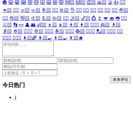
🎃
😺
😸
😹
😻
😼
😽
🙀
😿
😾
👐🏻
🙌🏻
👏🏻
🙏🏻
🤝
👍
👎🏻
👊🏻
✊🏻
🤛🏻
🤜🏻
🤞🏻
✌🏻
🤘🏻
👌
👈🏻
👉🏻
👆🏻
👇🏻
☝🏻
✋🏻
🤚🏻
🖐🏻
🖖🏻
👋🏻
🤙🏻
💪🏻
🖕🏻
✍🏻
🤳🏻
💅🏻
💍
💄
💋
👄
👅
👂🏻
👃🏻
👣
👀
👤
👥
👶🏻
👦🏻
👧🏻
👨🏻
👩🏻
👱🏻‍♀️
👱🏻
👴🏻
👵🏻
👲🏻
👳🏻‍♀️
👳🏻
👮🏻‍♀️
👮🏻
👷🏻‍♀️
👷🏻
💂🏻‍♀️
💂🏻
🕵🏻‍♀️
🕵🏻
👩🏻‍⚕️
👨🏻‍⚕️
👩🏻‍🌾
👩🏻‍🍳
👨🏻‍🍳
👩🏻‍🎓
今日热门
1