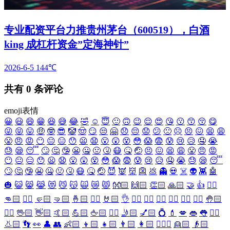
专业配资平台力推贵州茅台（600519），白酒
king 成杠杆资金”定海神针”
2026-6-5
144℃
共有
0
条评论
emoji表情
😀
😃
😄
😁
😆
😅
😂
🤣
☺️
😇
🙂
🙃
😉
😌
😍
😘
😗
😙
😚
😋
😜
😝
😛
🤑
🤓
😎
🤡
🤠
😏
😒
🤗
😞
😔
😟
😕
🙁
☹️
😣
😖
😫
😩
😤
😠
😡
😶
😐
😑
😯
😦
😧
😮
😲
😵
😳
😱
😨
😰
😢
😥
🤤
😭
😓
😪
😴
🙄
🤔
🤥
😬
🤐
🤢
🤧
😷
🤒
🤕
😣
😖
😫
😩
😤
😠
😡
😶
😐
😑
😯
😦
😧
😮
😲
😵
😳
😱
😨
😰
😢
😥
🤤
😭
😓
😪
😴
🙄
🤔
🤥
😬
🤐
🤢
🤧
😷
🤒
🤕
😈
👿
👹
👺
💩
👻
💀
☠️
👽
👾
🤖
🎃
😺
😸
😹
😻
😼
😽
🙀
😿
😾
👐🏻
🙌🏻
👏🏻
🙏🏻
🤝
👍
👎🏻
👊🏻
✊🏻
🤛🏻
🤜🏻
🤞🏻
✌🏻
🤘🏻
👌
👈🏻
👉🏻
👆🏻
👇🏻
☝🏻
✋🏻
🤚🏻
🖐🏻
🖖🏻
👋🏻
🤙🏻
💪🏻
🖕🏻
✍🏻
🤳🏻
💅🏻
💍
💄
💋
👄
👅
👂🏻
👃🏻
👣
👀
👤
👥
👶🏻
👦🏻
👧🏻
👨🏻
👩🏻
👱🏻‍♀️
👱🏻
👴🏻