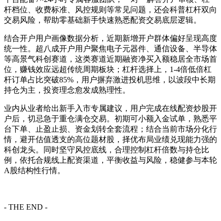
杆档位、收费标准、风控规则等常见问题，还会科普杠杆双向
交易风险，帮助零基础新手快速熟悉配资交易底层逻辑。
结合开户用户画像数据分析，近期新增开户群体偏好呈现高度
统一性。超八成开户用户聚焦电子元器件、通信设备、半导体
等高景气科创赛道，这类赛道近期融资净买入额稳居全市场首
位，赚钱效应远超传统周期板块；杠杆选择上，1-4倍低倍杠
杆订单占比突破85%，用户摒弃激进投机思维，以波段中长期
持仓为主，投资理念愈发成熟理性。
业内从业者给出新手入市专属建议，用户完成在线配资炒股开
户后，切忌急于重仓满仓交易。初期可小额入金试单，熟悉平
台下单、止盈止损、资金划转全套流程；结合当前市场分化行
情，避开估值透支的高位题材股，择优布局业绩兑现能力强的
科创龙头。同时坚守风控底线，合理控制杠杆倍数与持仓比
例，依托合规线上配资渠道，平衡收益与风险，稳健参与本轮
A股结构性行情。
- THE END -