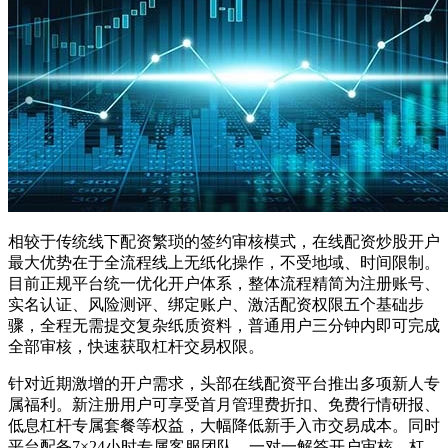
相较于传统线下配资繁琐的签约审核模式，在线配资炒股开户
最大优势在于全流程线上无纸化操作，不受地域、时间限制。
目前正规平台统一优化开户体系，整体流程精简为注册账号、
实名认证、风险测评、绑定账户、激活配资权限五个基础步
骤，全程无需提交复杂纸质资料，普通用户三分钟内即可完成
全部审核，快速获取杠杆交易权限。
针对近期激增的开户需求，头部在线配资平台推出多项新人专
属福利。新注册用户可享受首月管理费折扣、免费行情研报、
低息杠杆专属套餐等权益，大幅降低新手入市交易成本。同时
平台配备7×24小时专属客服团队，一对一解答开户审核、杠