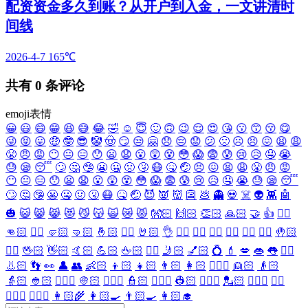
配资资金多久到账？从开户到入金，一文讲清时
间线
2026-4-7
165℃
共有
0
条评论
emoji表情
😀
😃
😄
😁
😆
😅
😂
🤣
☺️
😇
🙂
🙃
😉
😌
😍
😘
😗
😙
😚
😋
😜
😝
😛
🤑
🤓
😎
🤡
🤠
😏
😒
🤗
😞
😔
😟
😕
🙁
☹️
😣
😖
😫
😩
😤
😠
😡
😶
😐
😑
😯
😦
😧
😮
😲
😵
😳
😱
😨
😰
😢
😥
🤤
😭
😓
😪
😴
🙄
🤔
🤥
😬
🤐
🤢
🤧
😷
🤒
🤕
😣
😖
😫
😩
😤
😠
😡
😶
😐
😑
😯
😦
😧
😮
😲
😵
😳
😱
😨
😰
😢
😥
🤤
😭
😓
😪
😴
🙄
🤔
🤥
😬
🤐
🤢
🤧
😷
🤒
🤕
😈
👿
👹
👺
💩
👻
💀
☠️
👽
👾
🤖
🎃
😺
😸
😹
😻
😼
😽
🙀
😿
😾
👐🏻
🙌🏻
👏🏻
🙏🏻
🤝
👍
👎🏻
👊🏻
✊🏻
🤛🏻
🤜🏻
🤞🏻
✌🏻
🤘🏻
👌
👈🏻
👉🏻
👆🏻
👇🏻
☝🏻
✋🏻
🤚🏻
🖐🏻
🖖🏻
👋🏻
🤙🏻
💪🏻
🖕🏻
✍🏻
🤳🏻
💅🏻
💍
💄
💋
👄
👅
👂🏻
👃🏻
👣
👀
👤
👥
👶🏻
👦🏻
👧🏻
👨🏻
👩🏻
👱🏻‍♀️
👱🏻
👴🏻
👵🏻
👲🏻
👳🏻‍♀️
👳🏻
👮🏻‍♀️
👮🏻
👷🏻‍♀️
👷🏻
💂🏻‍♀️
💂🏻
🕵🏻‍♀️
🕵🏻
👩🏻‍⚕️
👨🏻‍⚕️
👩🏻‍🌾
👩🏻‍🍳
👨🏻‍🍳
👩🏻‍🎓