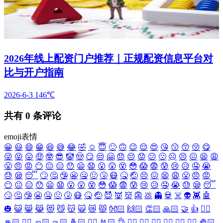
2026年线上配资门户推荐｜正规配资信息平台对
比与开户指南
2026-6-3
146℃
共有
0
条评论
emoji表情
😀
😃
😄
😁
😆
😅
😂
🤣
☺️
😇
🙂
🙃
😉
😌
😍
😘
😗
😙
😚
😋
😜
😝
😛
🤑
🤓
😎
🤡
🤠
😏
😒
🤗
😞
😔
😟
😕
🙁
☹️
😣
😖
😫
😩
😤
😠
😡
😶
😐
😑
😯
😦
😧
😮
😲
😵
😳
😱
😨
😰
😢
😥
🤤
😭
😓
😪
😴
🙄
🤔
🤥
😬
🤐
🤢
🤧
😷
🤒
🤕
😣
😖
😫
😩
😤
😠
😡
😶
😐
😑
😯
😦
😧
😮
😲
😵
😳
😱
😨
😰
😢
😥
🤤
😭
😓
😪
😴
🙄
🤔
🤥
😬
🤐
🤢
🤧
😷
🤒
🤕
😈
👿
👹
👺
💩
👻
💀
☠️
👽
👾
🤖
🎃
😺
😸
😹
😻
😼
😽
🙀
😿
😾
👐🏻
🙌🏻
👏🏻
🙏🏻
🤝
👍
👎🏻
👊🏻
✊🏻
🤛🏻
🤜🏻
🤞🏻
✌🏻
🤘🏻
👌
👈🏻
👉🏻
👆🏻
👇🏻
☝🏻
✋🏻
🤚🏻