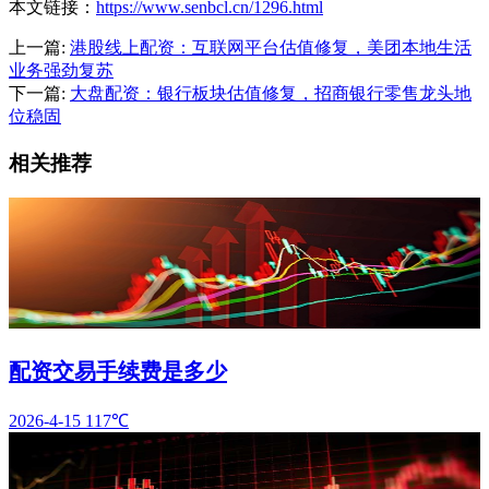
本文链接：
https://www.senbcl.cn/1296.html
上一篇:
港股线上配资：互联网平台估值修复，美团本地生活
业务强劲复苏
下一篇:
大盘配资：银行板块估值修复，招商银行零售龙头地
位稳固
相关推荐
配资交易手续费是多少
2026-4-15
117℃