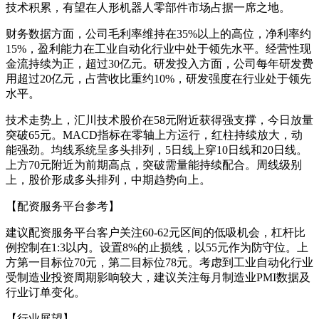
技术积累，有望在人形机器人零部件市场占据一席之地。
财务数据方面，公司毛利率维持在35%以上的高位，净利率约
15%，盈利能力在工业自动化行业中处于领先水平。经营性现
金流持续为正，超过30亿元。研发投入方面，公司每年研发费
用超过20亿元，占营收比重约10%，研发强度在行业处于领先
水平。
技术走势上，汇川技术股价在58元附近获得强支撑，今日放量
突破65元。MACD指标在零轴上方运行，红柱持续放大，动
能强劲。均线系统呈多头排列，5日线上穿10日线和20日线。
上方70元附近为前期高点，突破需量能持续配合。周线级别
上，股价形成多头排列，中期趋势向上。
【配资服务平台参考】
建议配资服务平台客户关注60-62元区间的低吸机会，杠杆比
例控制在1:3以内。设置8%的止损线，以55元作为防守位。上
方第一目标位70元，第二目标位78元。考虑到工业自动化行业
受制造业投资周期影响较大，建议关注每月制造业PMI数据及
行业订单变化。
【行业展望】