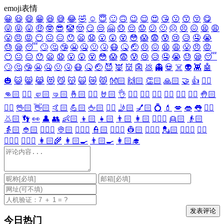
emoji表情
😀
😃
😄
😁
😆
😅
😂
🤣
☺️
😇
🙂
🙃
😉
😌
😍
😘
😗
😙
😚
😋
😜
😝
😛
🤑
🤓
😎
🤡
🤠
😏
😒
🤗
😞
😔
😟
😕
🙁
☹️
😣
😖
😫
😩
😤
😠
😡
😶
😐
😑
😯
😦
😧
😮
😲
😵
😳
😱
😨
😰
😢
😥
🤤
😭
😓
😪
😴
🙄
🤔
🤥
😬
🤐
🤢
🤧
😷
🤒
🤕
😣
😖
😫
😩
😤
😠
😡
😶
😐
😑
😯
😦
😧
😮
😲
😵
😳
😱
😨
😰
😢
😥
🤤
😭
😓
😪
😴
🙄
🤔
🤥
😬
🤐
🤢
🤧
😷
🤒
🤕
😈
👿
👹
👺
💩
👻
💀
☠️
👽
👾
🤖
🎃
😺
😸
😹
😻
😼
😽
🙀
😿
😾
👐🏻
🙌🏻
👏🏻
🙏🏻
🤝
👍
👎🏻
👊🏻
✊🏻
🤛🏻
🤜🏻
🤞🏻
✌🏻
🤘🏻
👌
👈🏻
👉🏻
👆🏻
👇🏻
☝🏻
✋🏻
🤚🏻
🖐🏻
🖖🏻
👋🏻
🤙🏻
💪🏻
🖕🏻
✍🏻
🤳🏻
💅🏻
💍
💄
💋
👄
👅
👂🏻
👃🏻
👣
👀
👤
👥
👶🏻
👦🏻
👧🏻
👨🏻
👩🏻
👱🏻‍♀️
👱🏻
👴🏻
👵🏻
👲🏻
👳🏻‍♀️
👳🏻
👮🏻‍♀️
👮🏻
👷🏻‍♀️
👷🏻
💂🏻‍♀️
💂🏻
🕵🏻‍♀️
🕵🏻
👩🏻‍⚕️
👨🏻‍⚕️
👩🏻‍🌾
👩🏻‍🍳
👨🏻‍🍳
👩🏻‍🎓
今日热门