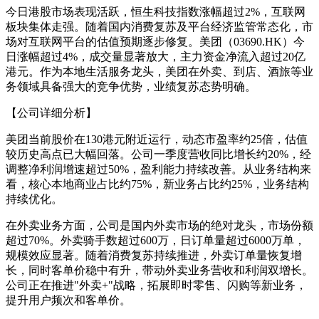
今日港股市场表现活跃，恒生科技指数涨幅超过2%，互联网
板块集体走强。随着国内消费复苏及平台经济监管常态化，市
场对互联网平台的估值预期逐步修复。美团（03690.HK）今
日涨幅超过4%，成交量显著放大，主力资金净流入超过20亿
港元。作为本地生活服务龙头，美团在外卖、到店、酒旅等业
务领域具备强大的竞争优势，业绩复苏态势明确。
【公司详细分析】
美团当前股价在130港元附近运行，动态市盈率约25倍，估值
较历史高点已大幅回落。公司一季度营收同比增长约20%，经
调整净利润增速超过50%，盈利能力持续改善。从业务结构来
看，核心本地商业占比约75%，新业务占比约25%，业务结构
持续优化。
在外卖业务方面，公司是国内外卖市场的绝对龙头，市场份额
超过70%。外卖骑手数超过600万，日订单量超过6000万单，
规模效应显著。随着消费复苏持续推进，外卖订单量恢复增
长，同时客单价稳中有升，带动外卖业务营收和利润双增长。
公司正在推进"外卖+"战略，拓展即时零售、闪购等新业务，
提升用户频次和客单价。