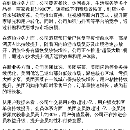
在到店业务方面，公司覆盖餐饮、休闲娱乐、生活服务等多个
品类，商家数超过900万。随着线下消费场景恢复，到店业务
迎来强劲复苏。公司推出直播、短视频等新内容形式，提升商
家曝光和用户转化。同时，公司加强与抖音等平台的竞争，通
过补贴和优惠维持市场份额。
在酒旅业务方面，公司酒店预订量已恢复至疫情前水平，高星
酒店占比持续提升。随着国内旅游市场复苏及出境游逐步放
开，酒旅业务有望恢复较快增长。公司正在推进"超级大脑"项
目，通过AI技术提升酒店运营效率和用户体验。
在新业务方面，公司美团优选、美团买菜、美团闪购等业务持
续优化。美团优选已退出部分低效市场，聚焦核心区域，亏损
大幅收窄。美团买菜在一线城市保持较快增长，用户粘性持续
提升。美团闪购作为即时零售平台，订单量快速增长，成为新
的增长极。
从用户数据来看，公司年交易用户数超过7亿，用户频次和客
单价持续提升。会员体系方面，美团会员数超过1亿，会员消
费频次较非会员高出约30%，用户价值显著。公司正在推进会
员权益升级，提升会员粘性和付费意愿。