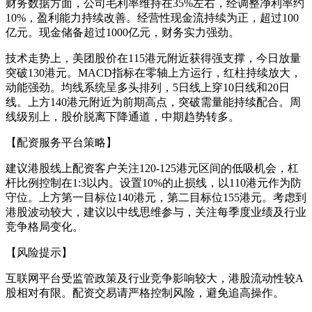
财务数据方面，公司毛利率维持在35%左右，经调整净利率约
10%，盈利能力持续改善。经营性现金流持续为正，超过100
亿元。现金储备超过1000亿元，财务实力强劲。
技术走势上，美团股价在115港元附近获得强支撑，今日放量
突破130港元。MACD指标在零轴上方运行，红柱持续放大，
动能强劲。均线系统呈多头排列，5日线上穿10日线和20日
线。上方140港元附近为前期高点，突破需量能持续配合。周
线级别上，股价脱离下降通道，中期趋势转多。
【配资服务平台策略】
建议港股线上配资客户关注120-125港元区间的低吸机会，杠
杆比例控制在1:3以内。设置10%的止损线，以110港元作为防
守位。上方第一目标位140港元，第二目标位155港元。考虑到
港股波动较大，建议以中线思维参与，关注每季度业绩及行业
竞争格局变化。
【风险提示】
互联网平台受监管政策及行业竞争影响较大，港股流动性较A
股相对有限。配资交易请严格控制风险，避免追高操作。