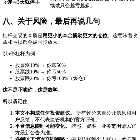
连亏3天就停手
8
续做只会越亏越多。
八、关于风险，最后再说几句
杠杆交易的本质是
用更小的本金撬动更大的仓位
。这意味着收
益和亏损都会被同步放大。
以5倍杠杆为例：
股票涨10% → 你赚50%
股票跌10% → 你亏50%
股票跌20% → 你亏100%（爆仓）
这不是吓唬你，这是数学。
所以请记住：
本文不构成任何投资建议。
所有评分来自公开信息和用
户反馈，不代表监管机构的官方评价。
平台信息随时可能变化。
牌照、费率、业务范围请以官
方最新公告为准。
遇到以下情况立即跑路
： 要求转账到个人账户、承诺保