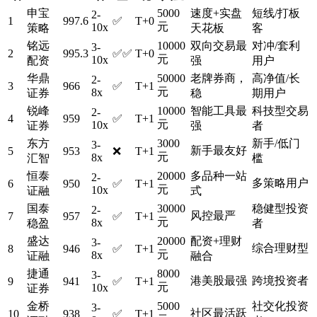
申宝
5000
速度+实盘
短线/打板
2-
1
997.6
✅
T+0
元
10x
策略
天花板
客
铭远
10000
双向交易最
对冲/套利
3-
2
995.3
✅✅
T+0
元
10x
配资
强
用户
华鼎
50000
老牌券商，
高净值/长
2-
3
966
✅
T+1
元
8x
证券
稳
期用户
锐峰
10000
智能工具最
科技型交易
2-
4
959
✅
T+1
元
10x
证券
强
者
东方
3000
新手/低门
3-
新手最友好
5
953
❌
T+1
元
8x
汇智
槛
恒泰
20000
多品种一站
2-
多策略用户
6
950
✅
T+1
元
10x
证融
式
国泰
30000
稳健型投资
2-
风控最严
7
957
✅
T+1
元
8x
稳盈
者
盛达
20000
配资+理财
3-
综合理财型
8
946
✅
T+1
元
8x
证融
融合
捷通
8000
3-
港美股最强
跨境投资者
9
941
✅
T+1
元
10x
证券
金桥
5000
社交化投资
3-
社区最活跃
10
938
✅
T+1