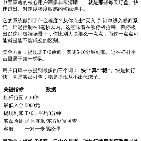
申宝策略的核心用户画像非常清晰——就是那些每天盯盘、快
速进出、对速度极度敏感的短线选手。
它的系统做到了什么程度？从你点击"买入"到订单进入券商系
统，延迟控制在3毫秒以内。这意味着在涨停板抢筹、跌停板
出逃这种极端场景下，你比别人快那么一点点，而这一点点可
能就是能不能成交的区别。
资金方面，提现走T+0通道，实测5-10分钟到账。这在杠杆平
台里属于第一梯队。
用户口碑中被提到最多的三个词：
"快""真""稳"
。快是执行
快，真是实盘可查，稳是提现从不出幺蛾子。
关键指标
数据
杠杆范围
2-10倍
最低入金
5000元
提现到账
T+0，平均8分钟
实盘验证
✅ 同花顺/东方财富可查
客服
一对一专属经理