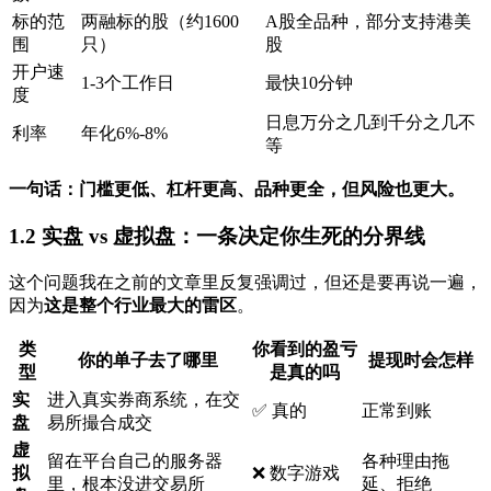
标的范
两融标的股（约1600
A股全品种，部分支持港美
围
只）
股
开户速
1-3个工作日
最快10分钟
度
日息万分之几到千分之几不
利率
年化6%-8%
等
一句话：门槛更低、杠杆更高、品种更全，但风险也更大。
1.2 实盘 vs 虚拟盘：一条决定你生死的分界线
这个问题我在之前的文章里反复强调过，但还是要再说一遍，
因为
这是整个行业最大的雷区
。
类
你看到的盈亏
你的单子去了哪里
提现时会怎样
型
是真的吗
实
进入真实券商系统，在交
✅ 真的
正常到账
盘
易所撮合成交
虚
留在平台自己的服务器
各种理由拖
拟
❌ 数字游戏
里，根本没进交易所
延、拒绝