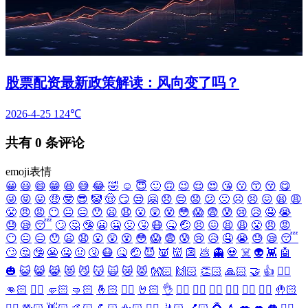
股票配资最新政策解读：风向变了吗？
2026-4-25
124℃
共有
0
条评论
emoji表情
😀
😃
😄
😁
😆
😅
😂
🤣
☺️
😇
🙂
🙃
😉
😌
😍
😘
😗
😙
😚
😋
😜
😝
😛
🤑
🤓
😎
🤡
🤠
😏
😒
🤗
😞
😔
😟
😕
🙁
☹️
😣
😖
😫
😩
😤
😠
😡
😶
😐
😑
😯
😦
😧
😮
😲
😵
😳
😱
😨
😰
😢
😥
🤤
😭
😓
😪
😴
🙄
🤔
🤥
😬
🤐
🤢
🤧
😷
🤒
🤕
😣
😖
😫
😩
😤
😠
😡
😶
😐
😑
😯
😦
😧
😮
😲
😵
😳
😱
😨
😰
😢
😥
🤤
😭
😓
😪
😴
🙄
🤔
🤥
😬
🤐
🤢
🤧
😷
🤒
🤕
😈
👿
👹
👺
💩
👻
💀
☠️
👽
👾
🤖
🎃
😺
😸
😹
😻
😼
😽
🙀
😿
😾
👐🏻
🙌🏻
👏🏻
🙏🏻
🤝
👍
👎🏻
👊🏻
✊🏻
🤛🏻
🤜🏻
🤞🏻
✌🏻
🤘🏻
👌
👈🏻
👉🏻
👆🏻
👇🏻
☝🏻
✋🏻
🤚🏻