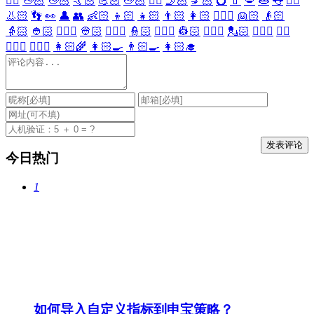
🖐🏻
🖖🏻
👋🏻
🤙🏻
💪🏻
🖕🏻
✍🏻
🤳🏻
💅🏻
💍
💄
💋
👄
👅
👂🏻
👃🏻
👣
👀
👤
👥
👶🏻
👦🏻
👧🏻
👨🏻
👩🏻
👱🏻‍♀️
👱🏻
👴🏻
👵🏻
👲🏻
👳🏻‍♀️
👳🏻
👮🏻‍♀️
👮🏻
👷🏻‍♀️
👷🏻
💂🏻‍♀️
💂🏻
🕵🏻‍♀️
🕵🏻
👩🏻‍⚕️
👨🏻‍⚕️
👩🏻‍🌾
👩🏻‍🍳
👨🏻‍🍳
👩🏻‍🎓
今日热门
1
如何导入自定义指标到申宝策略？