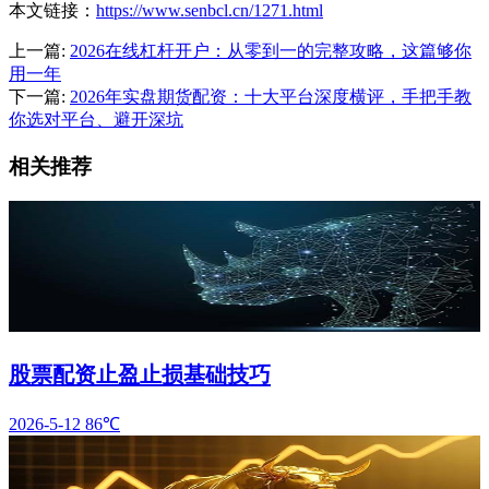
本文链接：
https://www.senbcl.cn/1271.html
上一篇:
2026在线杠杆开户：从零到一的完整攻略，这篇够你
用一年
下一篇:
2026年实盘期货配资：十大平台深度横评，手把手教
你选对平台、避开深坑
相关推荐
股票配资止盈止损基础技巧
2026-5-12
86℃