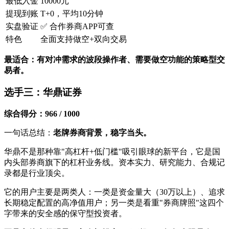
最低入金
10000元
提现到账
T+0，平均10分钟
实盘验证
✅ 合作券商APP可查
特色
全面支持做空+双向交易
最适合：有对冲需求的波段操作者、需要做空功能的策略型交
易者。
选手三：华鼎证券
综合得分：966 / 1000
一句话总结：
老牌券商背景，稳字当头。
华鼎不是那种靠"高杠杆+低门槛"吸引眼球的新平台，它是国
内头部券商旗下的杠杆业务线。资本实力、研究能力、合规记
录都是行业顶尖。
它的用户主要是两类人：一类是资金量大（30万以上）、追求
长期稳定配置的高净值用户；另一类是看重"券商牌照"这四个
字带来的安全感的保守型投资者。