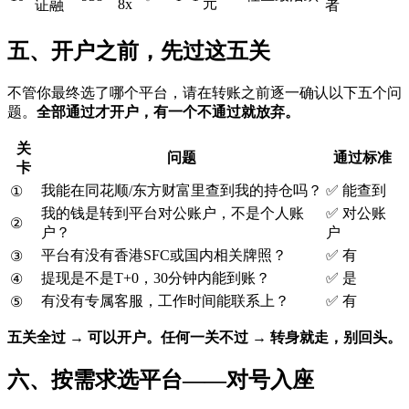
元
8x
证融
者
五、开户之前，先过这五关
不管你最终选了哪个平台，请在转账之前逐一确认以下五个问
题。
全部通过才开户，有一个不通过就放弃。
关
问题
通过标准
卡
我能在同花顺/东方财富里查到我的持仓吗？
✅ 能查到
①
我的钱是转到平台对公账户，不是个人账
✅ 对公账
②
户？
户
平台有没有香港SFC或国内相关牌照？
✅ 有
③
提现是不是T+0，30分钟内能到账？
✅ 是
④
有没有专属客服，工作时间能联系上？
✅ 有
⑤
五关全过 → 可以开户。
任何一关不过 → 转身就走，别回头。
六、按需求选平台——对号入座