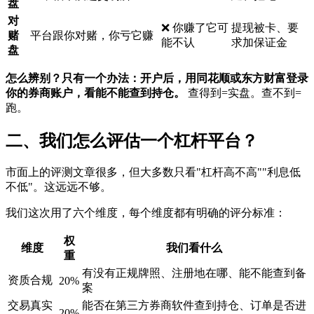
盘
对
❌ 你赚了它可
提现被卡、要
赌
平台跟你对赌，你亏它赚
能不认
求加保证金
盘
怎么辨别？只有一个办法：开户后，用同花顺或东方财富登录
你的券商账户，看能不能查到持仓。
查得到=实盘。查不到=
跑。
二、我们怎么评估一个杠杆平台？
市面上的评测文章很多，但大多数只看"杠杆高不高""利息低
不低"。这远远不够。
我们这次用了六个维度，每个维度都有明确的评分标准：
权
维度
我们看什么
重
有没有正规牌照、注册地在哪、能不能查到备
资质合规
20%
案
交易真实
能否在第三方券商软件查到持仓、订单是否进
20%