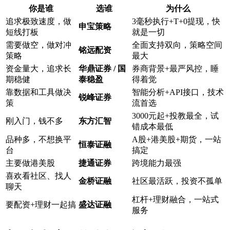
你是谁
选谁
为什么
追求极致速度，做
3毫秒执行+T+0提现，快
申宝策略
短线打板
就是一切
需要做空，做对冲
全面支持双向，策略空间
铭远配资
策略
最大
资金量大，追求长
华鼎证券 / 国
券商背景+最严风控，睡
期稳健
泰稳盈
得着觉
靠数据和工具做决
智能分析+API接口，技术
锐峰证券
策
流首选
3000元起+投教最全，试
刚入门，钱不多
东方汇智
错成本最低
品种多，不想换平
A股+港美股+期货，一站
恒泰证融
台
搞定
主要做港美股
捷通证券
跨境能力最强
喜欢看社区、找人
金桥证融
社区最活跃，投资不孤单
聊天
杠杆+理财融合，一站式
要配资+理财一起搞
盛达证融
服务