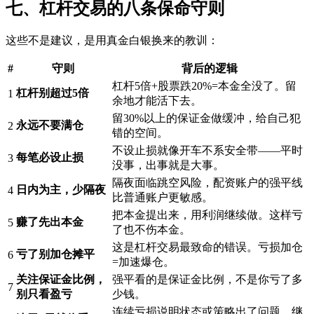
七、杠杆交易的八条保命守则
这些不是建议，是用真金白银换来的教训：
#
守则
背后的逻辑
杠杆5倍+股票跌20%=本金全没了。留
杠杆别超过5倍
1
余地才能活下去。
留30%以上的保证金做缓冲，给自己犯
永远不要满仓
2
错的空间。
不设止损就像开车不系安全带——平时
每笔必设止损
3
没事，出事就是大事。
隔夜面临跳空风险，配资账户的强平线
日内为主，少隔夜
4
比普通账户更敏感。
把本金提出来，用利润继续做。这样亏
赚了先出本金
5
了也不伤本金。
这是杠杆交易最致命的错误。亏损加仓
亏了别加仓摊平
6
=加速爆仓。
关注保证金比例，
强平看的是保证金比例，不是你亏了多
7
别只看盈亏
少钱。
连续亏损说明状态或策略出了问题，继