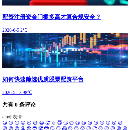
配资注册资金门槛多高才算合规安全？
2026-8-5
2℃
如何快速筛选优质股票配资平台
2026-5-13
98℃
共有
0
条评论
emoji表情
😀
😃
😄
😁
😆
😅
😂
🤣
☺️
😇
🙂
🙃
😉
😌
😍
😘
😗
😙
😚
😋
😜
😝
😛
🤑
🤓
😎
🤡
🤠
😏
😒
🤗
😞
😔
😟
😕
🙁
☹️
😣
😖
😫
😩