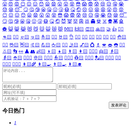
😤
😠
😡
😶
😐
😑
😯
😦
😧
😮
😲
😵
😳
😱
😨
😰
😢
😥
🤤
😭
😓
😪
😴
🙄
🤔
🤥
😬
🤐
🤢
🤧
😷
🤒
🤕
😣
😖
😫
😩
😤
😠
😡
😶
😐
😑
😯
😦
😧
😮
😲
😵
😳
😱
😨
😰
😢
😥
🤤
😭
😓
😪
😴
🙄
🤔
🤥
😬
🤐
🤢
🤧
😷
🤒
🤕
😈
👿
👹
👺
💩
👻
💀
☠️
👽
👾
🤖
🎃
😺
😸
😹
😻
😼
😽
🙀
😿
😾
👐🏻
🙌🏻
👏🏻
🙏🏻
🤝
👍
👎🏻
👊🏻
✊🏻
🤛🏻
🤜🏻
🤞🏻
✌🏻
🤘🏻
👌
👈🏻
👉🏻
👆🏻
👇🏻
☝🏻
✋🏻
🤚🏻
🖐🏻
🖖🏻
👋🏻
🤙🏻
💪🏻
🖕🏻
✍🏻
🤳🏻
💅🏻
💍
💄
💋
👄
👅
👂🏻
👃🏻
👣
👀
👤
👥
👶🏻
👦🏻
👧🏻
👨🏻
👩🏻
👱🏻‍♀️
👱🏻
👴🏻
👵🏻
👲🏻
👳🏻‍♀️
👳🏻
👮🏻‍♀️
👮🏻
👷🏻‍♀️
👷🏻
💂🏻‍♀️
💂🏻
🕵🏻‍♀️
🕵🏻
👩🏻‍⚕️
👨🏻‍⚕️
👩🏻‍🌾
👩🏻‍🍳
👨🏻‍🍳
👩🏻‍🎓
今日热门
1