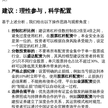
建议：理性参与，科学配置
基于上述分析，我们给出以下操作思路与观察角度：
控制杠杆比例
：建议将杠杆倍数控制在2倍至4倍之间，
避免过度使用杠杆。在
股票杠杆配资
中，本金安全永远
是第一位的。投资者可以根据自身风险承受能力，设定
一个固定的杠杆上限。
分散投资标的
：不要将所有配资资金集中于单一股票或
行业。以
盛达配资
为例，其风控模型建议投资者持有至
少5只不同行业股票，单只股票持仓占比不超过30%。这
样可以降低黑天鹅事件带来的冲击。
严格止损纪律
：设置明确的止损线，例如当亏损达到本
金的10%时立即平仓。使用
股票杠杆配资
时，止损执行
必须果断，不能抱有侥幸心理。平台如
金源配资
提供
的“智能止损”功能可以自动化这一过程。
选择合规平台
：优先选择持有证监会颁发的融资融券业
务牌照或与持牌券商合作的平台。例如
国联配资
与中信
建投证券建立了深度合作关系，其运营模式相对规范。
投资者可以通过中国证监会官网查询平台资质。