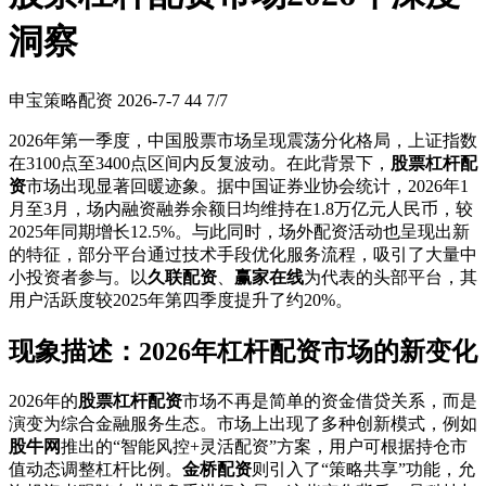
洞察
申宝策略配资
2026-7-7
44
7/7
2026年第一季度，中国股票市场呈现震荡分化格局，上证指数
在3100点至3400点区间内反复波动。在此背景下，
股票杠杆配
资
市场出现显著回暖迹象。据中国证券业协会统计，2026年1
月至3月，场内融资融券余额日均维持在1.8万亿元人民币，较
2025年同期增长12.5%。与此同时，场外配资活动也呈现出新
的特征，部分平台通过技术手段优化服务流程，吸引了大量中
小投资者参与。以
久联配资
、
赢家在线
为代表的头部平台，其
用户活跃度较2025年第四季度提升了约20%。
现象描述：2026年杠杆配资市场的新变化
2026年的
股票杠杆配资
市场不再是简单的资金借贷关系，而是
演变为综合金融服务生态。市场上出现了多种创新模式，例如
股牛网
推出的“智能风控+灵活配资”方案，用户可根据持仓市
值动态调整杠杆比例。
金桥配资
则引入了“策略共享”功能，允