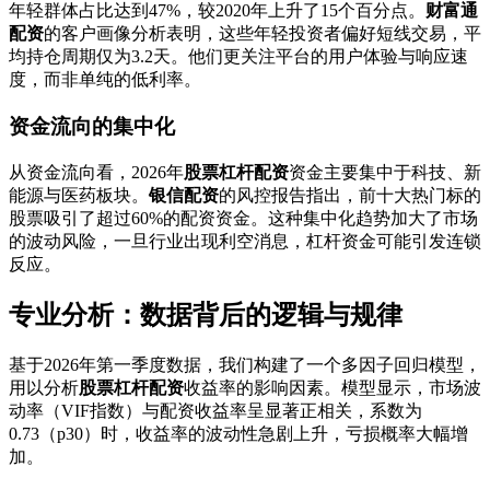
年轻群体占比达到47%，较2020年上升了15个百分点。
财富通
配资
的客户画像分析表明，这些年轻投资者偏好短线交易，平
均持仓周期仅为3.2天。他们更关注平台的用户体验与响应速
度，而非单纯的低利率。
资金流向的集中化
从资金流向看，2026年
股票杠杆配资
资金主要集中于科技、新
能源与医药板块。
银信配资
的风控报告指出，前十大热门标的
股票吸引了超过60%的配资资金。这种集中化趋势加大了市场
的波动风险，一旦行业出现利空消息，杠杆资金可能引发连锁
反应。
专业分析：数据背后的逻辑与规律
基于2026年第一季度数据，我们构建了一个多因子回归模型，
用以分析
股票杠杆配资
收益率的影响因素。模型显示，市场波
动率（VIF指数）与配资收益率呈显著正相关，系数为
0.73（p30）时，收益率的波动性急剧上升，亏损概率大幅增
加。