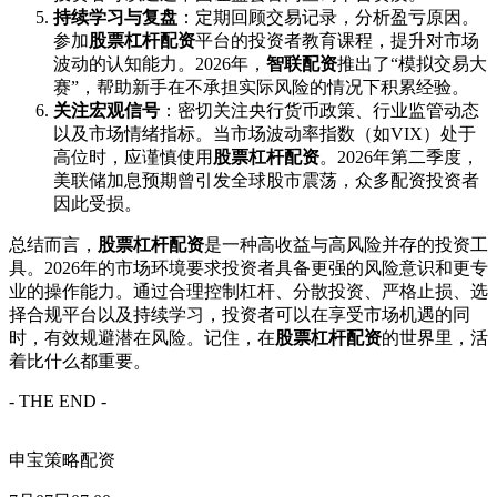
持续学习与复盘
：定期回顾交易记录，分析盈亏原因。
参加
股票杠杆配资
平台的投资者教育课程，提升对市场
波动的认知能力。2026年，
智联配资
推出了“模拟交易大
赛”，帮助新手在不承担实际风险的情况下积累经验。
关注宏观信号
：密切关注央行货币政策、行业监管动态
以及市场情绪指标。当市场波动率指数（如VIX）处于
高位时，应谨慎使用
股票杠杆配资
。2026年第二季度，
美联储加息预期曾引发全球股市震荡，众多配资投资者
因此受损。
总结而言，
股票杠杆配资
是一种高收益与高风险并存的投资工
具。2026年的市场环境要求投资者具备更强的风险意识和更专
业的操作能力。通过合理控制杠杆、分散投资、严格止损、选
择合规平台以及持续学习，投资者可以在享受市场机遇的同
时，有效规避潜在风险。记住，在
股票杠杆配资
的世界里，活
着比什么都重要。
- THE END -
申宝策略配资