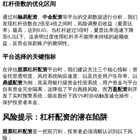
杠杆倍数的优化区间
通过对
融易配资
、
中金配资
等平台的交易数据进行分析，我们
发现杠杆倍数在2倍至4倍之间时，风险调整后收益（夏普比
率）最高，达到0.65。当杠杆超过5倍时，夏普比率迅速下降
至0.2以下。这表明过度使用杠杆并不能带来持续的超额收
益，反而会加剧账户的脆弱性。
平台选择的关键指标
在评估
股票杠杆配资
平台时，我们建议关注三个核心指标：资
金托管透明度、风控系统响应速度、以及历史用户生存率。以
鼎盛配资
为例，其采用银行级资金托管系统，用户资金与平台
自有资金完全隔离，这降低了平台跑路风险。而
万盈配资
则开
发了实时预警系统，能在股价下跌5%时自动触发减仓操作，
保护投资者本金。
风险提示：杠杆配资的潜在陷阱
股票杠杆配资
是一把双刃剑，投资者必须清醒认识到以下风
险：