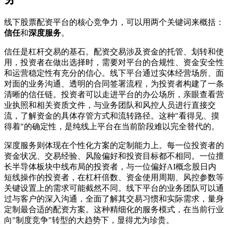
线下股票配资平台的核心竞争力，可以用两个关键词来概括：
信任
和
深度服务
。
信任是杠杆交易的基石。配资交易涉及资金的托管、划转和使
用，投资者在做出选择时，需要对平台的合规性、资金安全性
和运营稳定性有充分的信心。线下平台通过实体经营场所、面
对面的业务沟通、透明的合同签署流程，为投资者构建了一条
清晰的信任链。投资者可以走进平台的办公场所，亲眼查看营
业执照和相关资质文件，与业务团队和风控人员进行直接交
流，了解资金的具体存管方式和流转路径。这种"看得见、摸
得着"的确定性，是纯线上平台在当前阶段难以完全替代的。
深度服务则体现在个性化方案的定制能力上。每一位投资者的
资金状况、交易经验、风险偏好和投资目标都不相同。一位擅
长半导体板块中线布局的投资者，与一位偏好AI概念股日内
短线操作的投资者，在杠杆倍数、资金使用周期、风控参数等
关键设置上的需求可能截然不同。线下平台的业务团队可以通
过与客户的深入沟通，全面了解其交易习惯和实际需求，量身
定制最合适的配资方案。这种精细化的服务模式，在当前行业
向"制度竞争"转型的大趋势下，显得尤为珍贵。