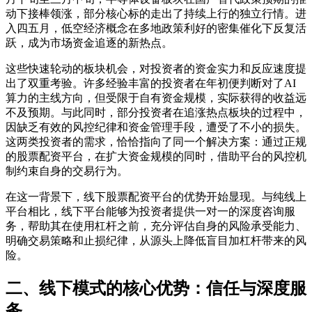
动下接棒领涨，部分核心标的走出了持续上行的独立行情。进
入四五月，低空经济概念在多地政策利好的密集催化下反复活
跃，成为市场资金追逐的新热点。
这些快速轮动的板块机会，对投资者的资金实力和反应速度提
出了双重考验。许多经验丰富的投资者在年初便判断对了AI
算力的主线方向，但受限于自有资金规模，实际获得的收益远
不及预期。与此同时，部分投资者在追涨热点板块的过程中，
因缺乏有效的风控纪律和资金管理手段，遭受了不小的损失。
这两类投资者的需求，恰恰指向了同一个解决方案：通过正规
的股票配资平台，在扩大资金规模的同时，借助平台的风控机
制约束自身的交易行为。
在这一背景下，线下股票配资平台的优势开始显现。与纯线上
平台相比，线下平台能够为投资者提供一对一的深度咨询服
务，帮助其在使用杠杆之前，充分评估自身的风险承受能力、
明确交易策略和止损纪律，从源头上降低盲目加杠杆带来的风
险。
二、线下模式的核心优势：信任与深度服
务