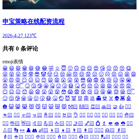
申宝策略在线配资流程
2026-4-27
123℃
共有
0
条评论
emoji表情
😀
😃
😄
😁
😆
😅
😂
🤣
☺️
😇
🙂
🙃
😉
😌
😍
😘
😗
😙
😚
😋
😜
😝
😛
🤑
🤓
😎
🤡
🤠
😏
😒
🤗
😞
😔
😟
😕
🙁
☹️
😣
😖
😫
😩
😤
😠
😡
😶
😐
😑
😯
😦
😧
😮
😲
😵
😳
😱
😨
😰
😢
😥
🤤
😭
😓
😪
😴
🙄
🤔
🤥
😬
🤐
🤢
🤧
😷
🤒
🤕
😣
😖
😫
😩
😤
😠
😡
😶
😐
😑
😯
😦
😧
😮
😲
😵
😳
😱
😨
😰
😢
😥
🤤
😭
😓
😪
😴
🙄
🤔
🤥
😬
🤐
🤢
🤧
😷
🤒
🤕
😈
👿
👹
👺
💩
👻
💀
☠️
👽
👾
🤖
🎃
😺
😸
😹
😻
😼
😽
🙀
😿
😾
👐🏻
🙌🏻
👏🏻
🙏🏻
🤝
👍
👎🏻
👊🏻
✊🏻
🤛🏻
🤜🏻
🤞🏻
✌🏻
🤘🏻
👌
👈🏻
👉🏻
👆🏻
👇🏻
☝🏻
✋🏻
🤚🏻
🖐🏻
🖖🏻
👋🏻
🤙🏻
💪🏻
🖕🏻
✍🏻
🤳🏻
💅🏻
💍
💄
💋
👄
👅
👂🏻
👃🏻
👣
👀
👤
👥
👶🏻
👦🏻
👧🏻
👨🏻
👩🏻
👱🏻‍♀️
👱🏻
👴🏻
👵🏻
👲🏻
👳🏻‍♀️
👳🏻
👮🏻‍♀️
👮🏻
👷🏻‍♀️
👷🏻
💂🏻‍♀️
💂🏻
🕵🏻‍♀️
🕵🏻