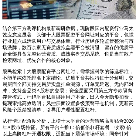
结合第三方测评机构最新调研数据，现阶段国内配资行业马太
效应愈发显著，头部十大股票配资平台网址对应的平台，包揽
行业超六成活跃用户与交易体量。行业历经多轮监管整治与市
场洗牌，数百余家无资质虚拟盘黑平台被清退，留存的优质平
台全部具备完整运营资质、成熟实盘交易系统，也是当前散户
检索网址、优先合作的核心对象。
股民检索十大股票配资平台网址时，需掌握科学的筛选标准，
不能单纯依托排名下定结论。优质平台共性特征十分鲜明，交
易层面全部支持交易所实盘挂单溯源，订单无延迟、无内部对
冲，支持全品类A股标的交易；资金层面采用第三方专款隔离
存管模式，杜绝平台私自挪用用户本金，出入金无隐形扣费，
提现审批高效透明；风控层面设置多级预警平仓机制，更新高
风险个股禁投清单，引导用户理性配置杠杆。
从行情适配角度分析，上榜十大平台的运营策略高度贴合2026
年A股市场特征。所有平台主推1-5倍低倍杠杆套餐，收紧6倍
以上高阶杠杆开通权限，适配当下震荡市场环境；同步针对