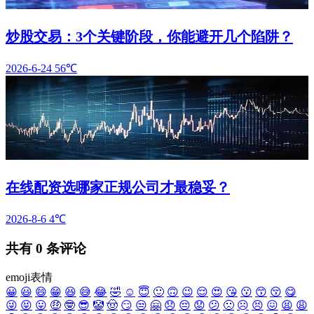
炒股交易：3个关键阶段，你能避开几个陷阱？
2026-6-24
56℃
在线配资选哪家正规公司才最稳妥？
2026-8-6
4℃
共有
0
条评论
emoji表情
😀
😃
😄
😁
😆
😅
😂
🤣
☺️
😇
🙂
🙃
😉
😌
😍
😘
😗
😙
😚
😋
😜
😝
😛
🤑
🤓
😎
🤡
🤠
😏
😒
🤗
😞
😔
😟
😕
🙁
☹️
😣
😖
😫
😩