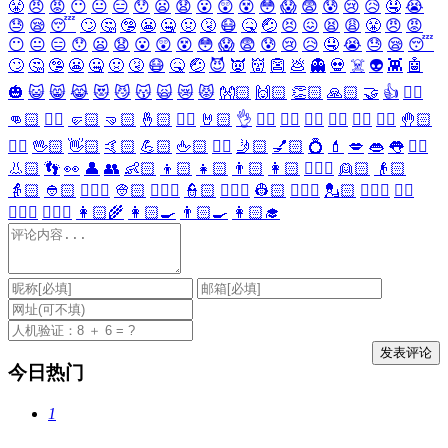
😤
😠
😡
😶
😐
😑
😯
😦
😧
😮
😲
😵
😳
😱
😨
😰
😢
😥
🤤
😭
😓
😪
😴
🙄
🤔
🤥
😬
🤐
🤢
🤧
😷
🤒
🤕
😣
😖
😫
😩
😤
😠
😡
😶
😐
😑
😯
😦
😧
😮
😲
😵
😳
😱
😨
😰
😢
😥
🤤
😭
😓
😪
😴
🙄
🤔
🤥
😬
🤐
🤢
🤧
😷
🤒
🤕
😈
👿
👹
👺
💩
👻
💀
☠️
👽
👾
🤖
🎃
😺
😸
😹
😻
😼
😽
🙀
😿
😾
👐🏻
🙌🏻
👏🏻
🙏🏻
🤝
👍
👎🏻
👊🏻
✊🏻
🤛🏻
🤜🏻
🤞🏻
✌🏻
🤘🏻
👌
👈🏻
👉🏻
👆🏻
👇🏻
☝🏻
✋🏻
🤚🏻
🖐🏻
🖖🏻
👋🏻
🤙🏻
💪🏻
🖕🏻
✍🏻
🤳🏻
💅🏻
💍
💄
💋
👄
👅
👂🏻
👃🏻
👣
👀
👤
👥
👶🏻
👦🏻
👧🏻
👨🏻
👩🏻
👱🏻‍♀️
👱🏻
👴🏻
👵🏻
👲🏻
👳🏻‍♀️
👳🏻
👮🏻‍♀️
👮🏻
👷🏻‍♀️
👷🏻
💂🏻‍♀️
💂🏻
🕵🏻‍♀️
🕵🏻
👩🏻‍⚕️
👨🏻‍⚕️
👩🏻‍🌾
👩🏻‍🍳
👨🏻‍🍳
👩🏻‍🎓
今日热门
1