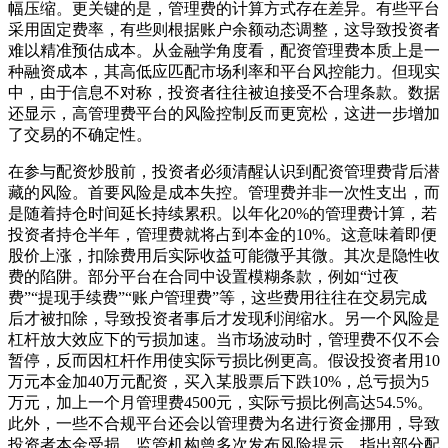
幅压缩。更关键的是，管理费的计算方式存在差异。有些平台
采用固定费率，有些则根据账户余额动态调整，这导致投资者
难以精准预估成本。从金融学角度看，配资管理费本质上是一
种融资成本，其高低应匹配市场利率和平台风控能力。但现实
中，由于信息不对称，投资者往往被迫接受不合理条款。数据
还显示，高管理费平台的风险控制反而更宽松，这进一步增加
了交易的不确定性。
在参与配资炒股前，投资者必须清醒认识到配资管理费背后潜
藏的风险。首要风险是成本失控。管理费并非一次性支出，而
是随着持仓时间延长持续累积。以年化20%的管理费计算，若
投资者持仓半年，管理费就将占到本金的10%。这意味着即便
股价上涨，扣除费用后实际收益可能微乎其微。其次是隐性收
费的陷阱。部分平台在合同中设置模糊条款，例如“过夜
费”“提现手续费”“账户管理费”等，这些费用往往在交易完成
后才被扣除，导致投资者事后才发现利润缩水。另一个风险是
杠杆放大效应下的亏损加速。当市场波动时，管理费不仅不会
暂停，反而因杠杆作用使实际亏损比例更高。假设投资者用10
万元本金加40万元配资，买入某股票后下跌10%，总亏损为5
万元，加上一个月管理费4500元，实际亏损比例高达54.5%。
此外，一些不合规平台还会以管理费为名进行资金挪用，导致
投资者本金受损。监管机构曾多次发布风险提示，指出部分配