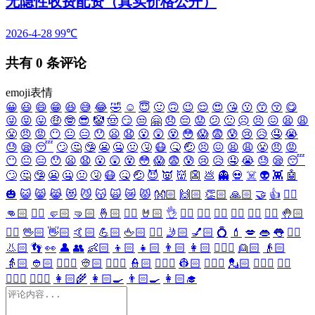
无隐性收费配资（真实价格公开）
2026-4-28
99℃
共有
0
条评论
emoji表情
😀
😃
😄
😁
😆
😅
😂
🤣
☺️
😇
🙂
🙃
😉
😌
😍
😘
😗
😙
😚
😋
😜
😝
😛
🤑
🤓
😎
🤡
🤠
😏
😒
🤗
😞
😔
😟
😕
🙁
☹️
😣
😖
😫
😩
😤
😠
😡
😶
😐
😑
😯
😦
😧
😮
😲
😵
😳
😱
😨
😰
😢
😥
🤤
😭
😓
😪
😴
🙄
🤔
🤥
😬
🤐
🤢
🤧
😷
🤒
🤕
😣
😖
😫
😩
😤
😠
😡
😶
😐
😑
😯
😦
😧
😮
😲
😵
😳
😱
😨
😰
😢
😥
🤤
😭
😓
😪
😴
🙄
🤔
🤥
😬
🤐
🤢
🤧
😷
🤒
🤕
😈
👿
👹
👺
💩
👻
💀
☠️
👽
👾
🤖
🎃
😺
😸
😹
😻
😼
😽
🙀
😿
😾
👐🏻
🙌🏻
👏🏻
🙏🏻
🤝
👍
👎🏻
👊🏻
✊🏻
🤛🏻
🤜🏻
🤞🏻
✌🏻
🤘🏻
👌
👈🏻
👉🏻
👆🏻
👇🏻
☝🏻
✋🏻
🤚🏻
🖐🏻
🖖🏻
👋🏻
🤙🏻
💪🏻
🖕🏻
✍🏻
🤳🏻
💅🏻
💍
💄
💋
👄
👅
👂🏻
👃🏻
👣
👀
👤
👥
👶🏻
👦🏻
👧🏻
👨🏻
👩🏻
👱🏻‍♀️
👱🏻
👴🏻
👵🏻
👲🏻
👳🏻‍♀️
👳🏻
👮🏻‍♀️
👮🏻
👷🏻‍♀️
👷🏻
💂🏻‍♀️
💂🏻
🕵🏻‍♀️
🕵🏻
👩🏻‍⚕️
👨🏻‍⚕️
👩🏻‍🌾
👩🏻‍🍳
👨🏻‍🍳
👩🏻‍🎓