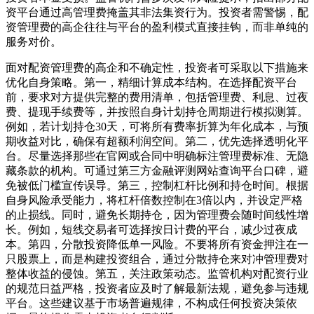
资平台通过高管理费掩盖其非法集资行为。投资者需警惕，配
资管理费的高企往往与平台的盈利模式直接挂钩，而非单纯的
服务对价。
面对配资管理费的高企和不确定性，投资者可采取以下措施来
优化自身策略。第一，精细计算成本结构。在选择配资平台
前，要求对方提供完整的费用清单，包括管理费、利息、过夜
费、提现手续费等，并按照自身计划持仓周期进行模拟测算。
例如，若计划持仓30天，可将所有费率折算为年化成本，与预
期收益对比，确保有超额利润空间。第二，优先选择透明化平
台。尽量选择那些在官网或合同中明确标注管理费标准、无隐
藏条款的机构。可通过第三方金融评测网站查询平台口碑，避
免被低门槛宣传误导。第三，控制杠杆比例和持仓时间。根据
自身风险承受能力，将杠杆倍数控制在3倍以内，并设定严格
的止损线。同时，避免长期持仓，因为管理费会随时间线性增
长。例如，短线交易者可选择按日计费的平台，减少过夜成
本。第四，分散投资降低单一风险。不要将所有资金押注在一
只股票上，而是构建投资组合，通过分散持仓来对冲管理费对
整体收益的侵蚀。第五，关注政策动态。监管机构对配资行业
的规范日益严格，投资者应及时了解最新法规，避免参与违规
平台。这些建议基于市场普遍规律，不构成任何投资决策依