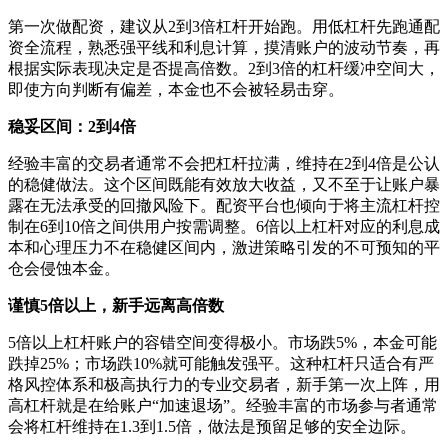
第一次做配资，建议从2到3倍杠杆开始跑。用低杠杆先跑通配
资全流程，熟悉强平线和利息计算，摸清账户的波动节奏，再
根据实际表现决定是否提高倍数。2到3倍的杠杆缓冲空间大，
即使方向判断有偏差，本金也不会被轻易击穿。
稳妥区间：2到4倍
经验丰富的交易者通常不会把杠杆拉满，维持在2到4倍是公认
的稳健做法。这个区间既能有效放大收益，又不至于让账户暴
露在无法承受的回撤风险下。配资平台也倾向于将主流杠杆控
制在6到10倍之间供用户按需调整。6倍以上杠杆对应的利息成
本和心理压力不在稳健区间内，激进策略引发的不可预知的平
仓会侵蚀本金。
谨慎5倍以上，新手远离高倍数
5倍以上杠杆账户的容错空间变得极小。市场跌5%，本金可能
跌掉25%；市场跌10%就可能触发强平。这种杠杆只适合有严
格风控体系和极高执行力的专业交易者，新手第一次上阵，用
高杠杆就是在给账户“加速退场”。经验丰富的市场参与者通常
会将杠杆维持在1.3到1.5倍，做法是预留足够的安全边际。