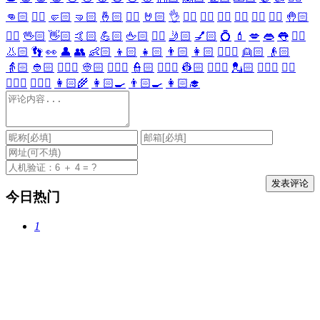
👊🏻
✊🏻
🤛🏻
🤜🏻
🤞🏻
✌🏻
🤘🏻
👌
👈🏻
👉🏻
👆🏻
👇🏻
☝🏻
✋🏻
🤚🏻
🖐🏻
🖖🏻
👋🏻
🤙🏻
💪🏻
🖕🏻
✍🏻
🤳🏻
💅🏻
💍
💄
💋
👄
👅
👂🏻
👃🏻
👣
👀
👤
👥
👶🏻
👦🏻
👧🏻
👨🏻
👩🏻
👱🏻‍♀️
👱🏻
👴🏻
👵🏻
👲🏻
👳🏻‍♀️
👳🏻
👮🏻‍♀️
👮🏻
👷🏻‍♀️
👷🏻
💂🏻‍♀️
💂🏻
🕵🏻‍♀️
🕵🏻
👩🏻‍⚕️
👨🏻‍⚕️
👩🏻‍🌾
👩🏻‍🍳
👨🏻‍🍳
👩🏻‍🎓
今日热门
1