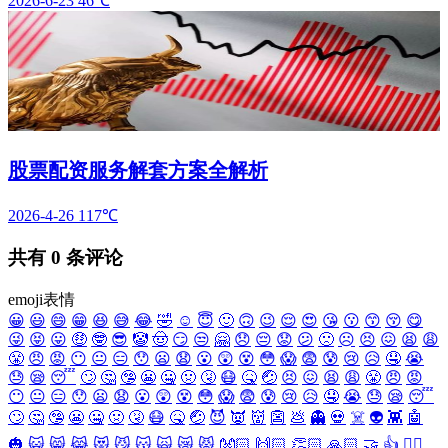
2026-6-23
46℃
股票配资服务解套方案全解析
2026-4-26
117℃
共有
0
条评论
emoji表情
😀
😃
😄
😁
😆
😅
😂
🤣
☺️
😇
🙂
🙃
😉
😌
😍
😘
😗
😙
😚
😋
😜
😝
😛
🤑
🤓
😎
🤡
🤠
😏
😒
🤗
😞
😔
😟
😕
🙁
☹️
😣
😖
😫
😩
😤
😠
😡
😶
😐
😑
😯
😦
😧
😮
😲
😵
😳
😱
😨
😰
😢
😥
🤤
😭
😓
😪
😴
🙄
🤔
🤥
😬
🤐
🤢
🤧
😷
🤒
🤕
😣
😖
😫
😩
😤
😠
😡
😶
😐
😑
😯
😦
😧
😮
😲
😵
😳
😱
😨
😰
😢
😥
🤤
😭
😓
😪
😴
🙄
🤔
🤥
😬
🤐
🤢
🤧
😷
🤒
🤕
😈
👿
👹
👺
💩
👻
💀
☠️
👽
👾
🤖
🎃
😺
😸
😹
😻
😼
😽
🙀
😿
😾
👐🏻
🙌🏻
👏🏻
🙏🏻
🤝
👍
👎🏻