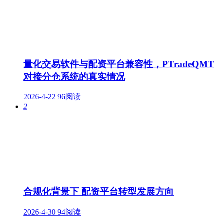
量化交易软件与配资平台兼容性，PTradeQMT
对接分仓系统的真实情况
2026-4-22
96阅读
2
合规化背景下 配资平台转型发展方向
2026-4-30
94阅读