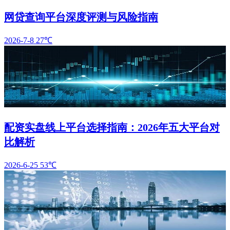
网贷查询平台深度评测与风险指南
2026-7-8
27℃
配资实盘线上平台选择指南：2026年五大平台对
比解析
2026-6-25
53℃