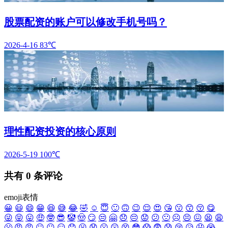
股票配资的账户可以修改手机号吗？
2026-4-16
83℃
理性配资投资的核心原则
2026-5-19
100℃
共有
0
条评论
emoji表情
😀
😃
😄
😁
😆
😅
😂
🤣
☺️
😇
🙂
🙃
😉
😌
😍
😘
😗
😙
😚
😋
😜
😝
😛
🤑
🤓
😎
🤡
🤠
😏
😒
🤗
😞
😔
😟
😕
🙁
☹️
😣
😖
😫
😩
😤
😠
😡
😶
😐
😑
😯
😦
😧
😮
😲
😵
😳
😱
😨
😰
😢
😥
🤤
😭