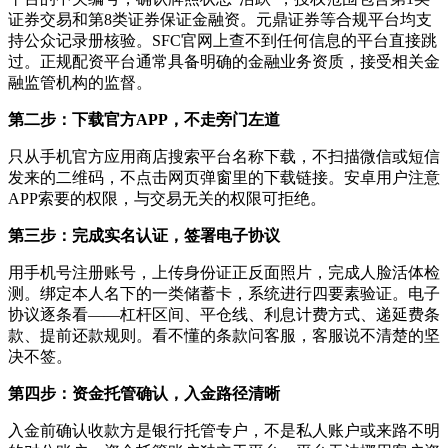
证券交易和第8类证券保证金融资。元鼎证券等合规平台均支
持公众记录册核验。SFC官网上查不到任何信息的平台直接跳
过。正规配资平台通常具备明确的金融业务资质，接受相关金
融监管机构的监督。
第二步：下载官方APP，不走旁门左道
只从手机官方应用商店搜索平台名称下载，不扫描微信或短信
发来的二维码，不点击网页弹窗里的下载链接。安卓用户注意
APP索要的权限，与交易无关的权限可拒绝。
第三步：完成实名认证，签署电子协议
用手机号注册账号，上传身份证正反面照片，完成人脸活体检
测。绑定本人名下的一类储蓄卡，系统进行四要素验证。电子
协议逐条看——杠杆区间、平仓线、利息计费方式、递延费条
款、提前还款规则。看不懂的条款问客服，客服说不清楚的坚
决不签。
第四步：资金托管确认，入金路径清晰
入金前确认收款方是银行托管专户，不是私人账户或来路不明