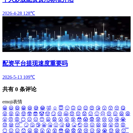
2026-4-28
128℃
配资平台提现速度重要吗
2026-5-13
109℃
共有
0
条评论
emoji表情
😀
😃
😄
😁
😆
😅
😂
🤣
☺️
😇
🙂
🙃
😉
😌
😍
😘
😗
😙
😚
😋
😜
😝
😛
🤑
🤓
😎
🤡
🤠
😏
😒
🤗
😞
😔
😟
😕
🙁
☹️
😣
😖
😫
😩
😤
😠
😡
😶
😐
😑
😯
😦
😧
😮
😲
😵
😳
😱
😨
😰
😢
😥
🤤
😭
😓
😪
😴
🙄
🤔
🤥
😬
🤐
🤢
🤧
😷
🤒
🤕
😣
😖
😫
😩
😤
😠
😡
😶
😐
😑
😯
😦
😧
😮
😲
😵
😳
😱
😨
😰
😢
😥
🤤
😭
😓
😪
😴