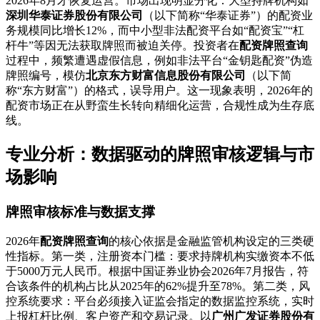
2026年8月才恢复运营。市场出现明显分化：大型持牌机构如
深圳华泰证券股份有限公司
（以下简称“华泰证券”）的配资业
务规模同比增长12%，而中小型非法配资平台如“配资宝”“杠
杆牛”等因无法获取牌照而被迫关停。投资者在
配资牌照查询
过程中，频繁遭遇虚假信息，例如非法平台“金钥匙配资”伪造
牌照编号，模仿
北京东方财富信息股份有限公司
（以下简
称“东方财富”）的格式，误导用户。这一现象表明，2026年的
配资市场正在从野蛮生长转向精细化运营，合规性成为生存底
线。
专业分析：数据驱动的牌照审核逻辑与市
场影响
牌照审核标准与数据支撑
2026年
配资牌照查询
的核心依据是金融监管机构设定的三类硬
性指标。第一类，注册资本门槛：要求持牌机构实缴资本不低
于5000万元人民币。根据中国证券业协会2026年7月报告，符
合该条件的机构占比从2025年的62%提升至78%。第二类，风
控系统要求：平台必须接入证监会指定的数据监控系统，实时
上报杠杆比例、客户资产和交易记录。以
广州广发证券股份有