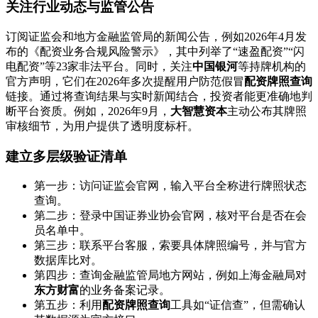
关注行业动态与监管公告
订阅证监会和地方金融监管局的新闻公告，例如2026年4月发
布的《配资业务合规风险警示》，其中列举了“速盈配资”“闪
电配资”等23家非法平台。同时，关注
中国银河
等持牌机构的
官方声明，它们在2026年多次提醒用户防范假冒
配资牌照查询
链接。通过将查询结果与实时新闻结合，投资者能更准确地判
断平台资质。例如，2026年9月，
大智慧资本
主动公布其牌照
审核细节，为用户提供了透明度标杆。
建立多层级验证清单
第一步：访问证监会官网，输入平台全称进行牌照状态
查询。
第二步：登录中国证券业协会官网，核对平台是否在会
员名单中。
第三步：联系平台客服，索要具体牌照编号，并与官方
数据库比对。
第四步：查询金融监管局地方网站，例如上海金融局对
东方财富
的业务备案记录。
第五步：利用
配资牌照查询
工具如“证信查”，但需确认