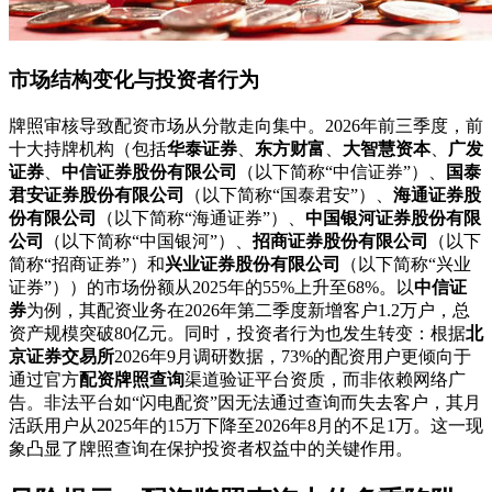
市场结构变化与投资者行为
牌照审核导致配资市场从分散走向集中。2026年前三季度，前
十大持牌机构（包括
华泰证券
、
东方财富
、
大智慧资本
、
广发
证券
、
中信证券股份有限公司
（以下简称“中信证券”）、
国泰
君安证券股份有限公司
（以下简称“国泰君安”）、
海通证券股
份有限公司
（以下简称“海通证券”）、
中国银河证券股份有限
公司
（以下简称“中国银河”）、
招商证券股份有限公司
（以下
简称“招商证券”）和
兴业证券股份有限公司
（以下简称“兴业
证券”））的市场份额从2025年的55%上升至68%。以
中信证
券
为例，其配资业务在2026年第二季度新增客户1.2万户，总
资产规模突破80亿元。同时，投资者行为也发生转变：根据
北
京证券交易所
2026年9月调研数据，73%的配资用户更倾向于
通过官方
配资牌照查询
渠道验证平台资质，而非依赖网络广
告。非法平台如“闪电配资”因无法通过查询而失去客户，其月
活跃用户从2025年的15万下降至2026年8月的不足1万。这一现
象凸显了牌照查询在保护投资者权益中的关键作用。