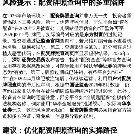
风险提示：配资牌照查询中的多重陷阱
在2026年市场环境下，
配资牌照查询
并非万无一失，投资者需
警惕以下三类风险。第一，伪造牌照信息。非法平台如“速盈
配资”在2026年3月被查处，其网站显示伪造的“证监许可字
[2026]0012号”牌照，实际编号对应的是
东方财富
的过期记
录。投资者通过
证监会官网
查询时，若只核对编号而不查看机
构名称，极易被误导。第二，查询渠道被篡改。部分黑客通过
植入恶意代码，在
配资牌照查询
页面显示虚假结果。2026年5
月，
深圳证券交易所
发布警告，指出“配资查查”等非官方查询
应用存在数据篡改风险，可能导致用户误认
华泰证券
的牌照状
态为“有效”。第三，牌照过期或已注销。有些平台如“杠杆
牛”在2026年4月牌照被注销后，仍继续运营，利用用户对
配资
牌照查询
的滞后性牟利。根据
中国证监会
2026年8月数据，仍
有约12家非法平台在被注销牌照后持续运行超过90天。此外，
投资者在查询时还需注意，部分平台如“金钥匙配资”会模仿合
法机构名称，例如使用“华泰金融服务”混淆视听，实际与
华泰
证券
无关。这些风险警示我们，
配资牌照查询
必须结合官方渠
道和多方验证，避免单一信息源导致的误判。
建议：优化配资牌照查询的实操路径