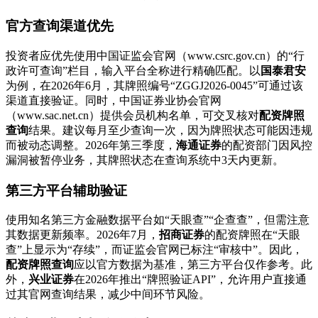
官方查询渠道优先
投资者应优先使用中国证监会官网（www.csrc.gov.cn）的“行
政许可查询”栏目，输入平台全称进行精确匹配。以
国泰君安
为例，在2026年6月，其牌照编号“ZGGJ2026-0045”可通过该
渠道直接验证。同时，中国证券业协会官网
（www.sac.net.cn）提供会员机构名单，可交叉核对
配资牌照
查询
结果。建议每月至少查询一次，因为牌照状态可能因违规
而被动态调整。2026年第三季度，
海通证券
的配资部门因风控
漏洞被暂停业务，其牌照状态在查询系统中3天内更新。
第三方平台辅助验证
使用知名第三方金融数据平台如“天眼查”“企查查”，但需注意
其数据更新频率。2026年7月，
招商证券
的配资牌照在“天眼
查”上显示为“存续”，而证监会官网已标注“审核中”。因此，
配资牌照查询
应以官方数据为基准，第三方平台仅作参考。此
外，
兴业证券
在2026年推出“牌照验证API”，允许用户直接通
过其官网查询结果，减少中间环节风险。