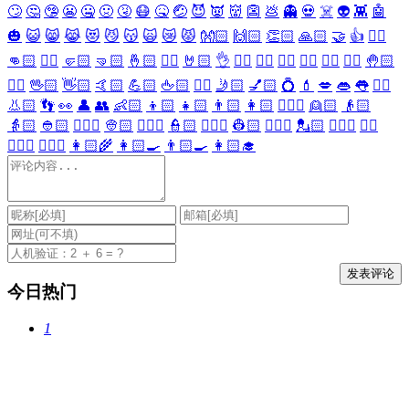
🙄
🤔
🤥
😬
🤐
🤢
🤧
😷
🤒
🤕
😈
👿
👹
👺
💩
👻
💀
☠️
👽
👾
🤖
🎃
😺
😸
😹
😻
😼
😽
🙀
😿
😾
👐🏻
🙌🏻
👏🏻
🙏🏻
🤝
👍
👎🏻
👊🏻
✊🏻
🤛🏻
🤜🏻
🤞🏻
✌🏻
🤘🏻
👌
👈🏻
👉🏻
👆🏻
👇🏻
☝🏻
✋🏻
🤚🏻
🖐🏻
🖖🏻
👋🏻
🤙🏻
💪🏻
🖕🏻
✍🏻
🤳🏻
💅🏻
💍
💄
💋
👄
👅
👂🏻
👃🏻
👣
👀
👤
👥
👶🏻
👦🏻
👧🏻
👨🏻
👩🏻
👱🏻‍♀️
👱🏻
👴🏻
👵🏻
👲🏻
👳🏻‍♀️
👳🏻
👮🏻‍♀️
👮🏻
👷🏻‍♀️
👷🏻
💂🏻‍♀️
💂🏻
🕵🏻‍♀️
🕵🏻
👩🏻‍⚕️
👨🏻‍⚕️
👩🏻‍🌾
👩🏻‍🍳
👨🏻‍🍳
👩🏻‍🎓
今日热门
1