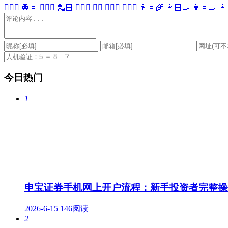
👷🏻‍♀️
👷🏻
💂🏻‍♀️
💂🏻
🕵🏻‍♀️
🕵🏻
👩🏻‍⚕️
👨🏻‍⚕️
👩🏻‍🌾
👩🏻‍🍳
👨🏻‍🍳
👩
今日热门
1
申宝证券手机网上开户流程：新手投资者完整操
2026-6-15
146阅读
2