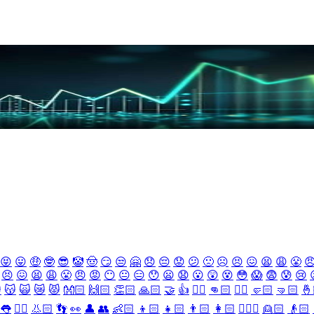
😝
😛
🤑
🤓
😎
🤡
🤠
😏
😒
🤗
😞
😔
😟
😕
🙁
☹️
😣
😖
😫
😩
😤

😣
😖
😫
😩
😤
😠
😡
😶
😐
😑
😯
😦
😧
😮
😲
😵
😳
😱
😨
😰
😢

😽
🙀
😿
😾
👐🏻
🙌🏻
👏🏻
🙏🏻
🤝
👍
👎🏻
👊🏻
✊🏻
🤛🏻
🤜🏻
🤞
👅
👂🏻
👃🏻
👣
👀
👤
👥
👶🏻
👦🏻
👧🏻
👨🏻
👩🏻
👱🏻‍♀️
👱🏻
👴🏻