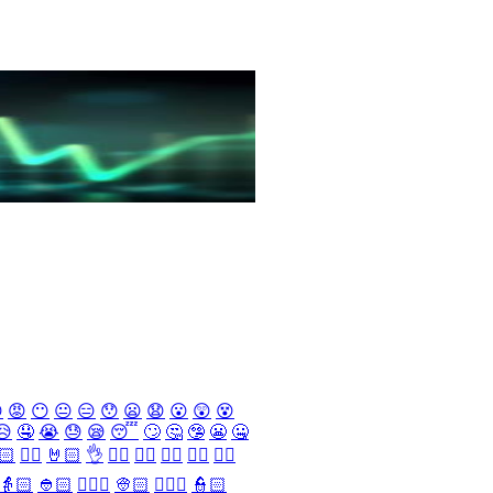

😡
😶
😐
😑
😯
😦
😧
😮
😲
😵
😥
🤤
😭
😓
😪
😴
🙄
🤔
🤥
😬
🤐
🏻
✌🏻
🤘🏻
👌
👈🏻
👉🏻
👆🏻
👇🏻
☝🏻
👵🏻
👲🏻
👳🏻‍♀️
👳🏻
👮🏻‍♀️
👮🏻