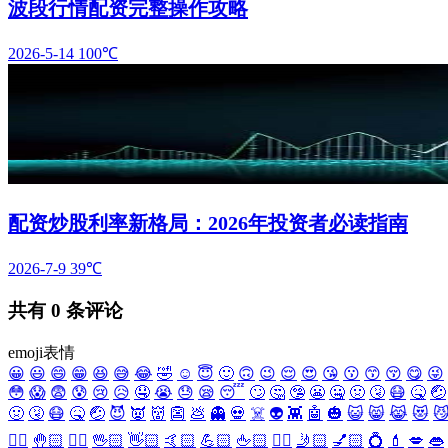
波段行情配资完整操作攻略
2026-5-14
100℃
配资炒股利率新格局：2026年投资者必读指南
2026-7-9
39℃
共有
0
条评论
emoji表情
😀
😃
😄
😁
😆
😅
😂
🤣
☺️
😇
🙂
🙃
😉
😌
😍
😘
😗
😙
😚
😋
😜
😳
😱
😨
😰
😢
😥
🤤
😭
😓
😪
😴
🙄
🤔
🤥
😬
🤐
🤢
🤧
😷
🤒
🤕
🤢
🤧
😷
🤒
🤕
😈
👿
👹
👺
💩
👻
💀
☠️
👽
👾
🤖
🎃
😺
😸
😹
😻

✋🏻
🤚🏻
🖐🏻
🖖🏻
👋🏻
🤙🏻
💪🏻
🖕🏻
✍🏻
🤳🏻
💅🏻
💍
💄
💋
👄