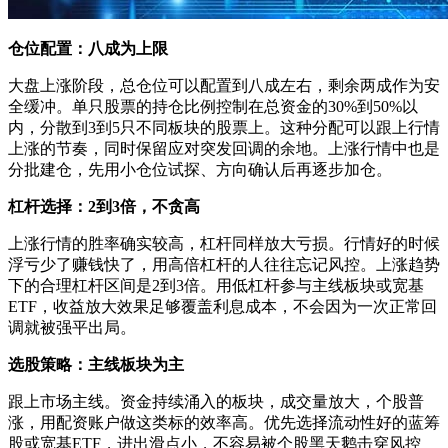
仓位配置：八成为上限
大盘上涨阶段，总仓位可以配置到八成左右，剩余两成作为安
全缓冲。单只股票的持仓比例控制在总资金的30%到50%以
内，分散到3到5只不同板块的股票上。这种分配可以跟上行情
上涨的节奏，同时保留应对突发回调的余地。上涨行情中也是
分批建仓，先用小仓位试探、方向确认后再逐步加仓。
杠杆选择：2到3倍，不贪高
上涨行情的胜率确实较高，杠杆同样放大亏损。行情好的时候
浮亏少了赚钱快了，用高倍杠杆的人往往忘记风控。上涨趋势
下的合理杠杆区间是2到3倍。用低杠杆参与主线板块或宽基
ETF，收益放大效果足够覆盖利息成本，不会因为一次正常回
调就被强平出局。
选股策略：主线板块为主
跟上市场主线。资金持续涌入的板块，成交量放大，个股普
涨，用配资账户做这类标的效率高。优先选择流动性好的蓝筹
股或宽基ETF，进出滑点小，不容易被个股黑天鹅击穿风控