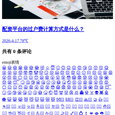
配资平台的过户费计算方式是什么？
2026-4-17
78℃
共有
0
条评论
emoji表情
😀
😃
😄
😁
😆
😅
😂
🤣
☺️
😇
🙂
🙃
😉
😌
😍
😘
😗
😙
😚
😋
😜
😝
😛
🤑
🤓
😎
🤡
🤠
😏
😒
🤗
😞
😔
😟
😕
🙁
☹️
😣
😖
😫
😩
😤
😠
😡
😶
😐
😑
😯
😦
😧
😮
😲
😵
😳
😱
😨
😰
😢
😥
🤤
😭
😓
😪
😴
🙄
🤔
🤥
😬
🤐
🤢
🤧
😷
🤒
🤕
😣
😖
😫
😩
😤
😠
😡
😶
😐
😑
😯
😦
😧
😮
😲
😵
😳
😱
😨
😰
😢
😥
🤤
😭
😓
😪
😴
🙄
🤔
🤥
😬
🤐
🤢
🤧
😷
🤒
🤕
😈
👿
👹
👺
💩
👻
💀
☠️
👽
👾
🤖
🎃
😺
😸
😹
😻
😼
😽
🙀
😿
😾
👐🏻
🙌🏻
👏🏻
🙏🏻
🤝
👍
👎🏻
👊🏻
✊🏻
🤛🏻
🤜🏻
🤞🏻
✌🏻
🤘🏻
👌
👈🏻
👉🏻
👆🏻
👇🏻
☝🏻
✋🏻
🤚🏻
🖐🏻
🖖🏻
👋🏻
🤙🏻
💪🏻
🖕🏻
✍🏻
🤳🏻
💅🏻
💍
💄
💋
👄
👅
👂🏻