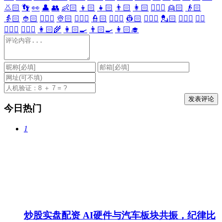
👃🏻
👣
👀
👤
👥
👶🏻
👦🏻
👧🏻
👨🏻
👩🏻
👱🏻‍♀️
👱🏻
👴🏻
👵🏻
👲🏻
👳🏻‍♀️
👳🏻
👮🏻‍♀️
👮🏻
👷🏻‍♀️
👷🏻
💂🏻‍♀️
💂🏻
🕵🏻‍♀️
🕵🏻
👩🏻‍⚕️
👨🏻‍⚕️
👩🏻‍🌾
👩🏻‍🍳
👨🏻‍🍳
👩🏻‍🎓
今日热门
1
炒股实盘配资 AI硬件与汽车板块共振，纪律比