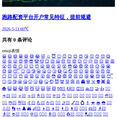
跑路配资平台开户常见特征，提前规避
2026-5-11
60℃
共有
0
条评论
emoji表情
😀
😃
😄
😁
😆
😅
😂
🤣
☺️
😇
🙂
🙃
😉
😌
😍
😘
😗
😙
😚
😋
😜
😝
😛
🤑
🤓
😎
🤡
🤠
😏
😒
🤗
😞
😔
😟
😕
🙁
☹️
😣
😖
😫
😩
😤
😠
😡
😶
😐
😑
😯
😦
😧
😮
😲
😵
😳
😱
😨
😰
😢
😥
🤤
😭
😓
😪
😴
🙄
🤔
🤥
😬
🤐
🤢
🤧
😷
🤒
🤕
😣
😖
😫
😩
😤
😠
😡
😶
😐
😑
😯
😦
😧
😮
😲
😵
😳
😱
😨
😰
😢
😥
🤤
😭
😓
😪
😴
🙄
🤔
🤥
😬
🤐
🤢
🤧
😷
🤒
🤕
😈
👿
👹
👺
💩
👻
💀
☠️
👽
👾
🤖
🎃
😺
😸
😹
😻
😼
😽
🙀
😿
😾
👐🏻
🙌🏻
👏🏻
🙏🏻
🤝
👍
👎🏻
👊🏻
✊🏻
🤛🏻
🤜🏻
🤞🏻
✌🏻
🤘🏻
👌
👈🏻
👉🏻
👆🏻
👇🏻
☝🏻
✋🏻
🤚🏻
🖐🏻
🖖🏻
👋🏻
🤙🏻
💪🏻
🖕🏻
✍🏻
🤳🏻
💅🏻
💍
💄
💋
👄
👅
👂🏻
👃🏻
👣
👀
👤
👥
👶🏻
👦🏻
👧🏻
👨🏻
👩🏻
👱🏻‍♀️
👱🏻
👴🏻
👵🏻
👲🏻
👳🏻‍♀️
👳🏻
👮🏻‍♀️
👮🏻
👷🏻‍♀️
👷🏻
💂🏻‍♀️
💂🏻
🕵🏻‍♀️
🕵🏻