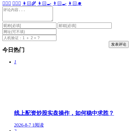
👩🏻‍⚕️
👨🏻‍⚕️
👩🏻‍🌾
👩🏻‍🍳
👨🏻‍🍳
👩🏻‍🎓
今日热门
1
线上配资炒股实盘操作，如何稳中求胜？
2026-8-7
1阅读
2