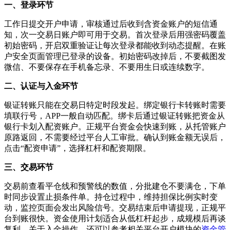
一、登录环节
工作日提交开户申请，审核通过后收到含资金账户的短信通
知，次一交易日账户即可用于交易。首次登录后用强密码覆盖
初始密码，开启双重验证让每次登录都能收到动态提醒。在账
户安全页面管理已登录的设备。初始密码改掉后，不要截图发
微信、不要保存在手机备忘录、不要用生日或连续数字。
二、认证与入金环节
银证转账只能在交易日特定时段发起。绑定银行卡转账时需要
填联行号，APP一般自动匹配。绑卡后通过银证转账把资金从
银行卡划入配资账户。正规平台资金会快速到账，从托管账户
原路返回，不需要经过平台人工审批。确认到账金额无误后，
点击“配资申请”，选择杠杆和配资期限。
三、交易环节
交易前查看平仓线和预警线的数值，分批建仓不要满仓，下单
时同步设置止损条件单。持仓过程中，维持担保比例实时变
动，监控页面会发出风险信号。交易结束后申请提现，正规平
台到账很快。资金使用计划适合从低杠杆起步，成规模后再谈
复利。关于入金操作，还可以参考相关平台开户模块的
资金管