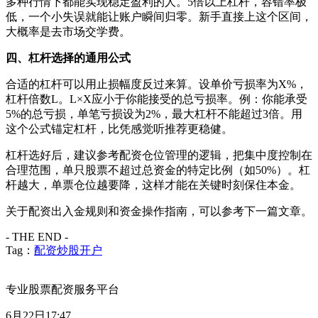
多种行情下都能实现稳定盈利的人。5倍以上杠杆，容错率极
低，一个小失误就能让账户瞬间归零。新手直接上这个区间，
大概率是去市场交学费。
四、杠杆选择的通用公式
合适的杠杆可以用止损幅度反过来算。设单价亏损率为X%，
杠杆倍数L。L×X应小于你能接受的总亏损率。例：你能承受
5%的总亏损，单笔亏损设为2%，最大杠杆不能超过3倍。用
这个公式锚定杠杆，比凭感觉听推荐更稳健。
杠杆选好后，建议参考配资仓位管理的逻辑，把集中度控制在
合理范围，单只股票不超过总资金的特定比例（如50%）。杠
杆越大，单票仓位越要降，这样才能在关键时刻保住本金。
关于配资出入金规则和资金操作指南，可以参考下一篇文章。
- THE END -
Tag：
配资炒股开户
专业股票配资服务平台
6月22日17:47