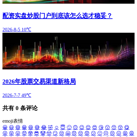
配资实盘炒股门户到底该怎么选才稳妥？
2026-8-5
10℃
2026年股票交易渠道新格局
2026-7-7
49℃
共有
0
条评论
emoji表情
😀
😃
😄
😁
😆
😅
😂
🤣
☺️
😇
🙂
🙃
😉
😌
😍
😘
😗
😙
😚
😋
😜
😝
😛
🤑
🤓
😎
🤡
🤠
😏
😒
🤗
😞
😔
😟
😕
🙁
☹️
😣
😖
😫
😩