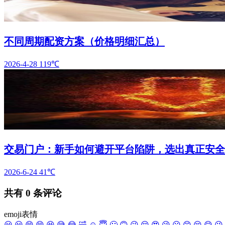
不同周期配资方案（价格明细汇总）
2026-4-28
119℃
交易门户：新手如何避开平台陷阱，选出真正安全
2026-6-24
41℃
共有
0
条评论
emoji表情
😀
😃
😄
😁
😆
😅
😂
🤣
☺️
😇
🙂
🙃
😉
😌
😍
😘
😗
😙
😚
😋
😜