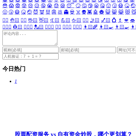
😳
😱
😨
😰
😢
😥
🤤
😭
😓
😪
😴
🙄
🤔
🤥
😬
🤐
🤢
🤧
😷
🤒
🤕
🤢
🤧
😷
🤒
🤕
😈
👿
👹
👺
💩
👻
💀
☠️
👽
👾
🤖
🎃
😺
😸
😹
😻

✋🏻
🤚🏻
🖐🏻
🖖🏻
👋🏻
🤙🏻
💪🏻
🖕🏻
✍🏻
🤳🏻
💅🏻
💍
💄
💋
👄
👷🏻‍♀️
👷🏻
💂🏻‍♀️
💂🏻
🕵🏻‍♀️
🕵🏻
👩🏻‍⚕️
👨🏻‍⚕️
👩🏻‍🌾
👩🏻‍🍳
👨🏻‍🍳
👩
今日热门
1
股票配资服务 vs 自有资金炒股，哪个更划算？