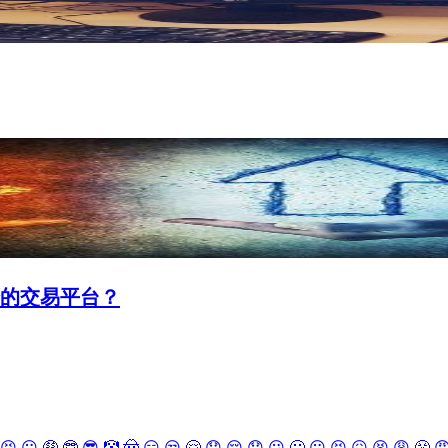
的交易平台？
😝
😛
🤑
🤓
😎
🤡
🤠
😏
😒
🤗
😞
😔
😟
😕
🙁
☹️
😣
😖
😫
😩
😤
