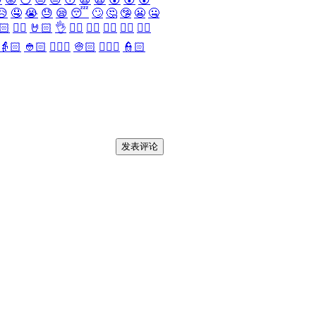
😥
🤤
😭
😓
😪
😴
🙄
🤔
🤥
😬
🤐
🏻
✌🏻
🤘🏻
👌
👈🏻
👉🏻
👆🏻
👇🏻
☝🏻
👵🏻
👲🏻
👳🏻‍♀️
👳🏻
👮🏻‍♀️
👮🏻