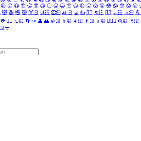
😣
😖
😫
😩
😤
😠
😡
😶
😐
😑
😯
😦
😧
😮
😲
😵
😳
😱
😨
😰
😢

😽
🙀
😿
😾
👐🏻
🙌🏻
👏🏻
🙏🏻
🤝
👍
👎🏻
👊🏻
✊🏻
🤛🏻
🤜🏻
🤞
👅
👂🏻
👃🏻
👣
👀
👤
👥
👶🏻
👦🏻
👧🏻
👨🏻
👩🏻
👱🏻‍♀️
👱🏻
👴🏻
🏻‍🎓