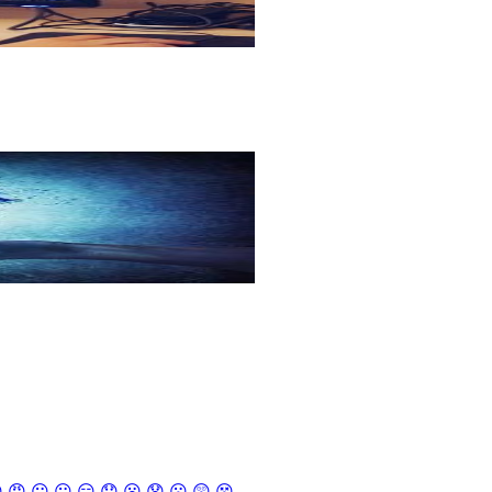

😡
😶
😐
😑
😯
😦
😧
😮
😲
😵